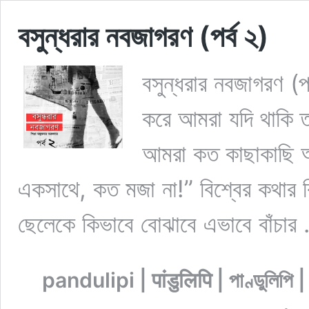
বসুন্ধরার নবজাগরণ (পর্ব ২)
বসুন্ধরার নবজাগরণ (প
করে আমরা যদি থাকি তব
আমরা কত কাছাকাছি আছ
একসাথে, কত মজা না!” বিশ্বের কথার কি
ছেলেকে কিভাবে বোঝাবে এভাবে বাঁচা
pandulipi | पांडुलिपि | পাণ্ডুলিপ