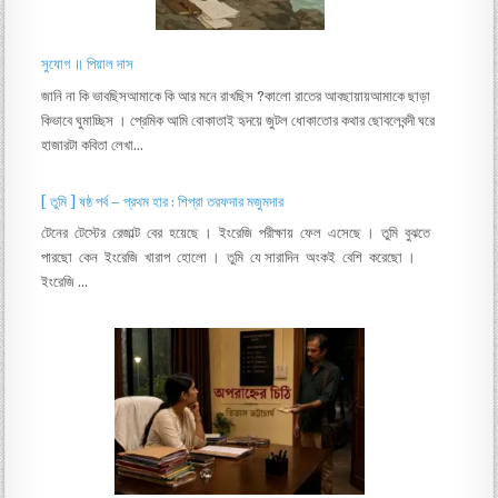
সুযোগ ॥ পিয়াল দাস
জানি না কি ভাবছিসআমাকে কি আর মনে রাখছিস ?কালো রাতের আবছায়ায়আমাকে ছাড়া
কিভাবে ঘুমাচ্ছিস । প্রেমিক আমি বোকাতাই হৃদয়ে জুটল ধোকাতোর কথার ছোবলেবন্দী ঘরে
হাজারটা কবিতা লেখা…
[ তুমি ] ষষ্ঠ পর্ব – প্রথম হার : শিপ্রা তরফদার মজুমদার
টেনের টেস্টের রেজাল্ট বের হয়েছে । ইংরেজি পরীক্ষায় ফেল এসেছে । তুমি বুঝতে
পারছো কেন ইংরেজি খারাপ হোলো । তুমি যে সারাদিন অংকই বেশি করেছো ।
ইংরেজি …