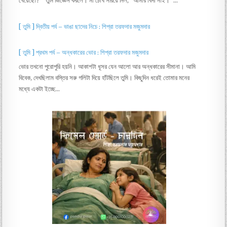
খেয়েছো? ” তুমি জিজ্ঞেস করলে। মা চোখ সরিয়ে নিল, “আমার খিদা নাই। ”…
[ তুমি ] দ্বিতীয় পর্ব – ভাঙা ছাদের নিচে : শিপ্রা তরফদার মজুমদার
[ তুমি ] প্রথম পর্ব – অন্ধকারের ভোর : শিপ্রা তরফদার মজুমদার
ভোর তখনো পুরোপুরি হয়নি। আকাশটা ধূসর যেন আলো আর অন্ধকারের সীমানা। আমি
বিবেক, দেখছিলাম বস্তির সরু গলিটা দিয়ে হাঁটছিলে তুমি। কিছুদিন ধরেই তোমার মনের
মধ্যে একটা ইচ্ছে…