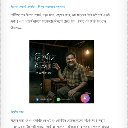
ফিমেল ওয়ার্ড -চারদিন : শিপ্রা তরফদার মজুমদার
নার্সিংহোমের ফিমেল ওয়ার্ড, সবুজ চাদর, ওষুধের গন্ধ, আর মানুষের নীরব কষ্টে ভরা একটি
জগৎ। এই ওয়ার্ডে কাটলো নিবেদিতার জীবনের চারটে দিন। কিন্তু এই চারটি দিন যেন
জীবনের…
নির্দোষ মজা
নির্দোষ মজা: লেখা- শুভাশীষ দে এই গল্প মোবাইল ফোনের জন্মের আগে কার। সন্ধ্যা
৭:২৫ এর কাটোয়াগামী হাওড়া-কাটোয়া লোকাল। ট্রেনের শেষ কামরা। অবশ্য হাওড়া