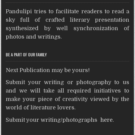
t
e
t
t
s
n
d
r
Pandulipi tries to facilitate readers to read a
s
b
t
e
e
t
i
e
A
o
e
r
n
t
sky full of crafted literary presentation
p
o
r
e
g
synthesized by well synchronization of
p
k
s
e
photos and writings.
t
r
BE A PART OF OUR FAMILY
Next Publication may be yours!
Submit your writing or photography to us
and we will take all required initiatives to
make your piece of creativity viewed by the
world of literature lovers.
Submit your writing/photographs
here
.