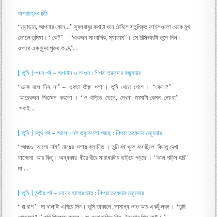
অপরাহ্নের চিঠি
“ম্যাডাম, আপনার ফোন…” সুবলবাবুর কথাটা শুনে টেবিলে স্তুপিকৃত ফাইলগুলো থেকে মুখ
তোলে তন্মিষা। “কে?” – “একজন সাংবাদিক, ম্যাডাম”। সে রিসিভারটা তুলে নিল।
ওপারে এক সুন্দর পুরুষ কণ্ঠ,”…
[ তুমি ] পঞ্চম পর্ব – অপমান ও আগুন : শিপ্রা তরফদার মজুমদার
“ওকে দলে নিস না” – একটা তীক্ষ্ণ গলা । তুমি থেমে গেলে । “কেন ?”
আরেকজন জিজ্ঞেস করলো । “ও বস্তির ছেলে, দেখনা জামাটা কেমন নোংরা”
সবাই…
[ তুমি ] চতুর্থ পর্ব – আলো নেই তবু আলো আছে : শিপ্রা তরফদার মজুমদার
“আজও আলো নাই” মায়ের গলায় ক্লান্তি । তুমি বই খুলে বসেছিলে কিন্তু দেখা
যাচ্ছেনা আর কিছু। অন্ধকার ধীরে ধীরে সারাঘরটায় ছড়িয়ে পড়ছে । “কাল পড়িস হরি”
মা …
[ তুমি ] তৃতীয় পর্ব – মায়ের হাতের ভাত : শিপ্রা তরফদার মজুমদার
“খা বাপ ” মা থালাটা এগিয়ে দিল। তুমি তাকালে, সামান্য ভাত আর একটু লবন। “তুমি