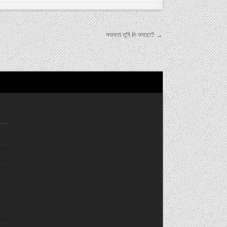
সভ্যতা তুমি কি শুনছো? →