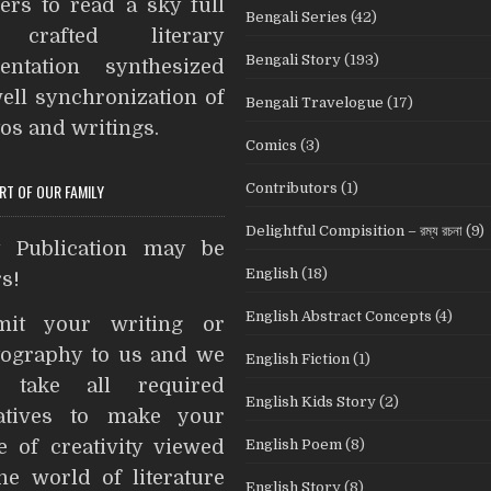
ers to read a sky full
Bengali Series
(42)
k
s
e
crafted literary
t
r
Bengali Story
(193)
entation synthesized
ell synchronization of
Bengali Travelogue
(17)
os and writings.
Comics
(3)
Contributors
(1)
ART OF OUR FAMILY
Delightful Compisition – রম্য রচনা
(9)
t Publication may be
English
(18)
s!
English Abstract Concepts
(4)
mit your writing or
ography to us and we
English Fiction
(1)
l take all required
English Kids Story
(2)
iatives to make your
English Poem
(8)
e of creativity viewed
he world of literature
English Story
(8)