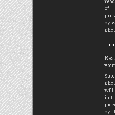
read
p
of 
pres
by w
phot
BE A P
Nex
your
Sub
phot
wil
init
piec
by t