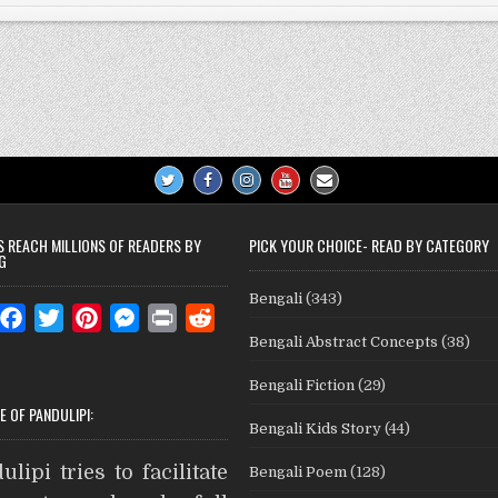
S REACH MILLIONS OF READERS BY
PICK YOUR CHOICE- READ BY CATEGORY
G
Bengali
(343)
W
F
T
P
M
P
R
Bengali Abstract Concepts
(38)
a
w
i
e
r
e
c
i
n
s
i
d
Bengali Fiction
(29)
e
t
t
s
n
d
E OF PANDULIPI:
Bengali Kids Story
(44)
b
t
e
e
t
i
A
o
e
r
n
t
ulipi tries to facilitate
Bengali Poem
(128)
o
r
e
g