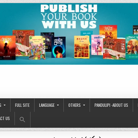
G
FULL SITE
LANGUAGE
OTHERS
PANDULIPI -ABOUT US
Search Button
Search
CT US
for: