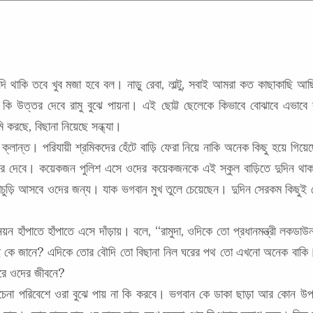
 থাকি তবে খুব মজা হবে বল। নাড়ু রেবা, লাল্টু, সবাই আমরা কত কাছাকাছি আছ
 কি উত্তর দেবে রামু বুঝে পায়না। এই ছোট্ট ছেলেকে কিভাবে বোঝাবে এভাবে ব
করছে, বিছানা নিয়েছে সন্ধ্যা।
ক্লান্ত। পরিযায়ী শ্রমিকদের হেঁটে বাড়ি ফেরা নিয়ে নাকি অনেক কিছু হয়ে 
 করে দেবে। কয়েকজন পুলিশ এসে ওদের কয়েকজনকে এই স্কুল বাড়িতে দুদিন থা
ে খিচুড়ি আসবে ওদের জন্য। যাক ভগবান মুখ তুলে চেয়েছেন। দুদিন সেরকম কিছু
 নয়ন হাঁপাতে হাঁপাতে এসে দাঁড়ায়। বলে, “রামুদা, ওদিকে তো প্রধানমন্ত্রী লকড
 কে জানে? এদিকে তোর বৌদি তো বিছানা নিল ঘরের পথ তো এখনো অনেক বাকি।
ারে ওদের জীবনে?
অচেনা পরিবেশে ওরা বুঝে পায় না কি করবে। ভগবান কে ডাকা ছাড়া আর কোন উপায়