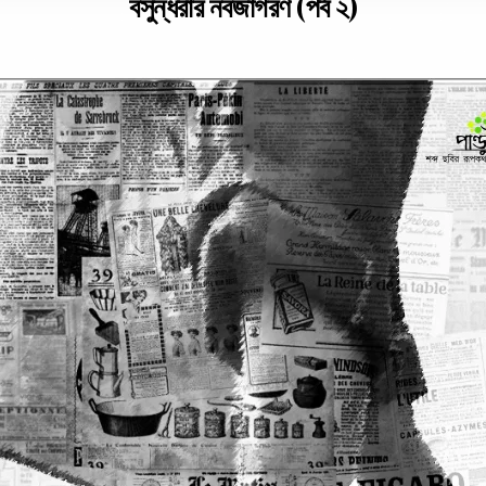
বসুন্ধরার নবজাগরণ (পর্ব ২)