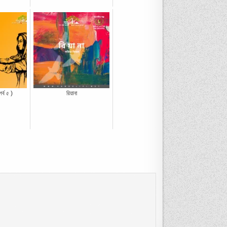
র্ব ৫ )
রিয়ানা