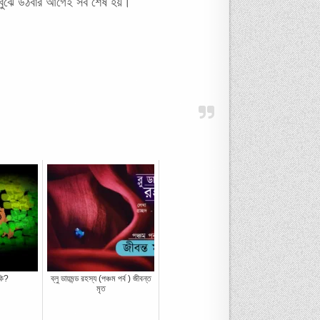
িছু বুঝে উঠবার আগেই সব শেষ হয়।
কি?
ব্লু ডায়মন্ড রহস্য (পঞ্চম পর্ব ) জীবন্ত
মৃত