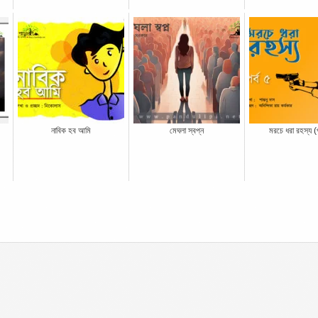
নাবিক হব আমি
মেঘলা স্বপ্ন
মরচে ধরা রহস্য (প