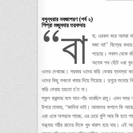
বসুন্ধরার নবজাগরণ (পর্ব ২)
শিপ্রা মজুমদার তরফদার
“বা
বা, এরকম করে আমরা যদি
মজা না!” বিশ্বের কথার
পড়েছে। সকাল থেকে বমি 
অনেক পথ হেঁটে ওরা খুব 
ওদের দেখাচ্ছে। সরকার ওদের বাড়ি ফেরার ব্যবস্থা
ওদের কিছু শুকনো খাবার দিয়ে গিয়েছে। দুপুরে শুনেছ
বাড়ি ফেরায় হয়তো হ’ত না।
স্কুল বারান্দায় বসে সাত-পাঁচ ভাবছিল রামু। এমন সময়
উপরে তাকায়, “জানিনা ভাই। আমাদের কপালে কি আছে
এরা একে অপরকে পাচ্ছে, এর চেয়ে খুশি আর কি হতে প
সন্ধ্যার শরীর রাতের দিকে খুব খারাপ হয়ে যায়। এই 