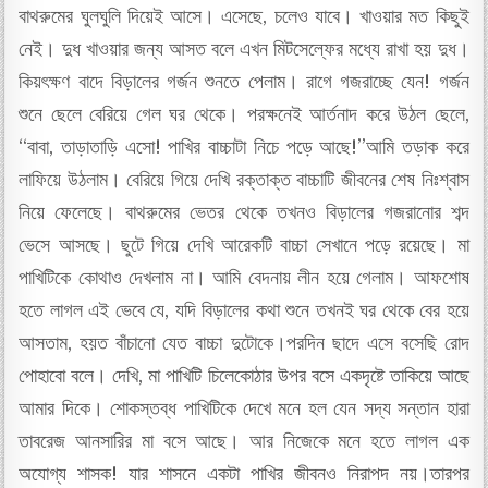
বাথরুমের ঘুলঘুলি দিয়েই আসে। এসেছে, চলেও যাবে। খাওয়ার মত কিছুই
নেই। দুধ খাওয়ার জন্য আসত বলে এখন মিটসেল্ফের মধ্যে রাখা হয় দুধ।
কিয়ৎক্ষণ বাদে বিড়ালের গর্জন শুনতে পেলাম। রাগে গজরাচ্ছে যেন! গর্জন
শুনে ছেলে বেরিয়ে গেল ঘর থেকে। পরক্ষনেই আর্তনাদ করে উঠল ছেলে,
“বাবা, তাড়াতাড়ি এসো! পাখির বাচ্চাটা নিচে পড়ে আছে!”আমি তড়াক করে
লাফিয়ে উঠলাম। বেরিয়ে গিয়ে দেখি রক্তাক্ত বাচ্চাটি জীবনের শেষ নিঃশ্বাস
নিয়ে ফেলেছে। বাথরুমের ভেতর থেকে তখনও বিড়ালের গজরানোর শব্দ
ভেসে আসছে। ছুটে গিয়ে দেখি আরেকটি বাচ্চা সেখানে পড়ে রয়েছে। মা
পাখিটিকে কোথাও দেখলাম না। আমি বেদনায় লীন হয়ে গেলাম। আফশোষ
হতে লাগল এই ভেবে যে, যদি বিড়ালের কথা শুনে তখনই ঘর থেকে বের হয়ে
আসতাম, হয়ত বাঁচানো যেত বাচ্চা দুটোকে।পরদিন ছাদে এসে বসেছি রোদ
পোহাবো বলে। দেখি, মা পাখিটি চিলেকোঠার উপর বসে একদৃষ্টে তাকিয়ে আছে
আমার দিকে। শোকস্তব্ধ পাখিটিকে দেখে মনে হল যেন সদ্য সন্তান হারা
তাবরেজ আনসারির মা বসে আছে। আর নিজেকে মনে হতে লাগল এক
অযোগ্য শাসক! যার শাসনে একটা পাখির জীবনও নিরাপদ নয়।তারপর