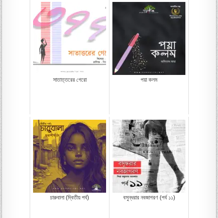
সাতাত্তরের গেরো
পয়া কলম
চারুবালা (দ্বিতীয় পর্ব)
বসুন্ধরার নবজাগরণ (পর্ব ১১)