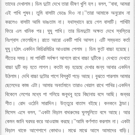
তাদের দেখালাম। ডিম দুটো দেখে তারা ভীষণ খুশি হল। বলল, “বাবা, আমরা
এই পাখি পুষব। তুমি বাসাটা ভেঙে দিও না।”তারা আমাকে অনুরোধ না
করলেও বাসাটা আমি ভাঙতাম না। যথাস্থানে রয়ে গেল বাসাটি। পাখিটা
ফিরে এল খানিক পর। ঘুঘু পাখি। তার ডিমদুটো অক্ষত দেখে স্বস্তির
নিঃশ্বাস ফেলেছিল। রাতে আরো একটি পাখি আসল। এটি সম্ভবত কর্তা
ঘুঘু।হঠাৎ একদিন কিচিরমিচির আওয়াজ পেলাম । ডিম ফুটে বাচ্চা হয়েছে।
শীতের সময়। মা পাখিটি সর্বক্ষণ আগলে রাখে বাচ্চা দুটিকে। দেখতে দেখতে
বাচ্চা দুটি বড় হতে লাগল। কতটা বড় হয়েছে দেখার জন্য আবার একদিন
উঠলাম। দেখি বাচ্চা দুটোর পাশে বিস্কুট পড়ে আছে। বুঝতে পারলাম আমার
ছেলেদের কাজ এটা। আমার অবর্তমানে তারাও খেয়াল রাখে পাখির।একদিন
বিকেলে লেপের মধ্যে পা গলিয়ে জবুথবু হয়ে বিছানায় বসে আছি। জব্বর
শীত। রোদ ওঠেনি সারাদিন। উত্তুরে বাতাস বইছে। কনকনে ঠান্ডা।
মিসেস এসে বলল, “একটা বিড়াল বাথরুমের ঘুলঘুলিতে বসে আছে। আর
কেমন জানি ঘরঘর করে আওয়াজ করছে।”আমি কর্ণপাত করলাম না। একটা
বিড়াল থাকে আশেপাশে কোথাও। মাঝে মাঝে আসে আমাদের বাড়ি।