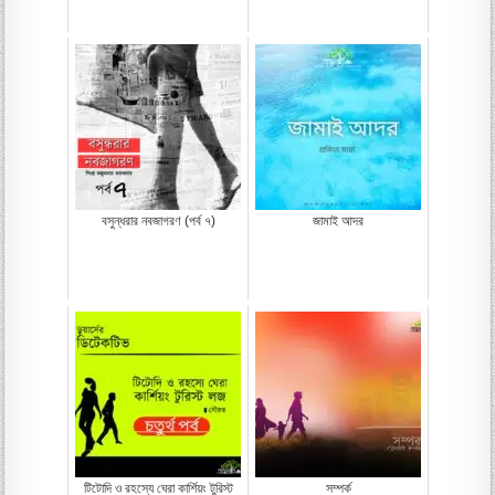
বসুন্ধরার নবজাগরণ (পর্ব ৭)
জামাই আদর
টিটোদি ও রহস্যে ঘেরা কার্শিয়ং টুরিস্ট
সম্পর্ক