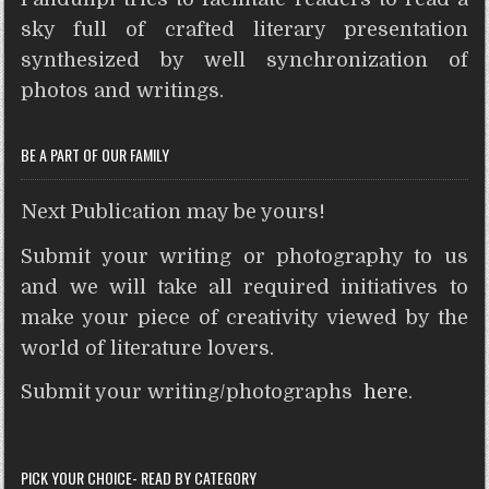
A
o
e
r
n
t
sky full of crafted literary presentation
p
o
r
e
g
synthesized by well synchronization of
p
k
s
e
photos and writings.
t
r
BE A PART OF OUR FAMILY
Next Publication may be yours!
Submit your writing or photography to us
and we will take all required initiatives to
make your piece of creativity viewed by the
world of literature lovers.
Submit your writing/photographs
here
.
PICK YOUR CHOICE- READ BY CATEGORY