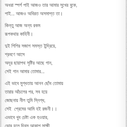
অধরা স্পর্শ পাই আজ‌ও তার‌ আমার সুখের বুকে,
পাই… আজ‌ও অবিরত অসমাপ্ত তা।
কিন্তু আজ অন্য রকম
রূপকথার কাহিনী।
দুই শিশির সজাগ সমস্ত ইন্দ্রিয়ে,
শ্রবণে আসে
অদূর ছায়াপথ সৃষ্টির আছে গান,
সেই গান আমার তোমার…
এই ভাবে মুগ্ধতায় আনন ছোঁব তোমায়
তারার আঁচলের পর, সব হয়ে
জোছনায় নীল তুমি স্নিগ্ধ,
সেই প্রেমের আমি হই রজনী।।
এভাবে খুব চেষ্টা এক হওয়ার,
ভোর হলে দিবস আকাশ সাক্ষী