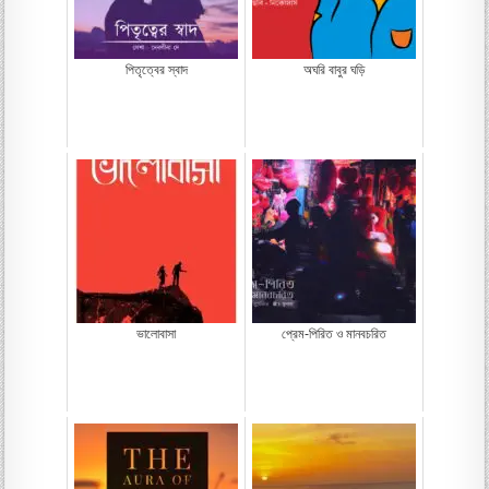
পিতৃত্বের স্বাদ
অঘরি বাবুর ঘড়ি
ভালোবাসা
প্রেম-পিরিত ও মানবচরিত