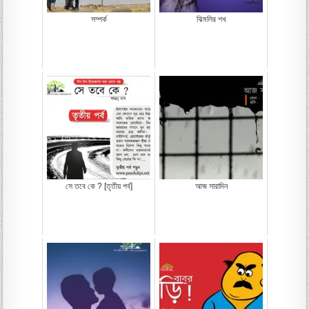
সম্পর্ক
ঝিমলির শখ
সে তবে কে ? [তৃতীয় পর্ব]
আজ সারাদিন