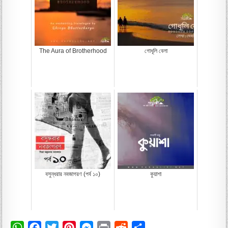
The Aura of Brotherhood
গোধূলি বেলা
বসুন্ধরার নবজাগরণ (পর্ব ১০)
কুয়াশা
W
F
T
P
M
P
R
S