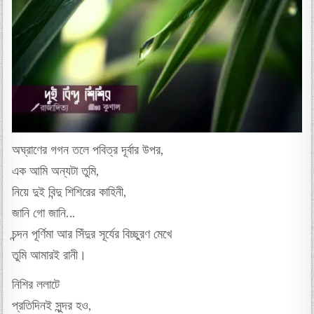
অঘ্রাণের গগন তলে পবিত্র দূর্বার উপর,
এক আমি অন্যটা তুমি,
নিয়ে দুই বিন্দু শিশিরের কাহিনী,
জানি গো জানি…
চন্দন পূর্ণিমা আর সিঁদুর সূর্যের বিচ্ছুরণ মেখে
তুমি আমারই রানী।
নিশির ললাটে
প্রতিদিনই সুন্দর হও,