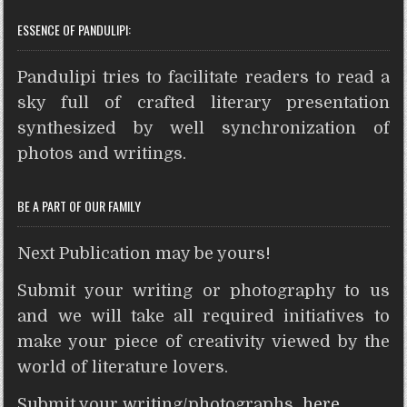
h
a
w
i
e
r
e
h
ESSENCE OF PANDULIPI:
a
c
i
n
s
i
d
a
t
e
t
t
s
n
d
r
Pandulipi tries to facilitate readers to read a
s
b
t
e
e
t
i
e
A
o
e
r
n
t
sky full of crafted literary presentation
p
o
r
e
g
synthesized by well synchronization of
p
k
s
e
photos and writings.
t
r
BE A PART OF OUR FAMILY
Next Publication may be yours!
Submit your writing or photography to us
and we will take all required initiatives to
make your piece of creativity viewed by the
world of literature lovers.
Submit your writing/photographs
here
.