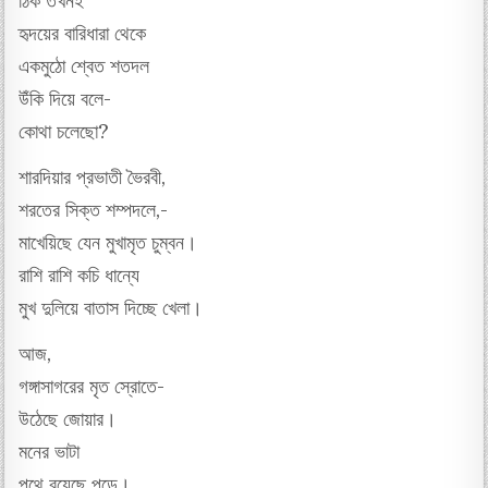
ঠিক তখনই
হৃদয়ের বারিধারা থেকে
একমুঠো শ্বেত শতদল
উঁকি দিয়ে বলে-
কোথা চলেছো?
শারদিয়ার প্রভাতী ভৈরবী,
শরতের সিক্ত শম্পদলে,-
মাখেয়িছে যেন মুখামৃত চুম্বন।
রাশি রাশি কচি ধান্যে
মুখ দুলিয়ে বাতাস দিচ্ছে খেলা।
আজ,
গঙ্গাসাগরের মৃত স্রোতে-
উঠেছে জোয়ার।
মনের ভাটা
পথে রয়েছে পড়ে।