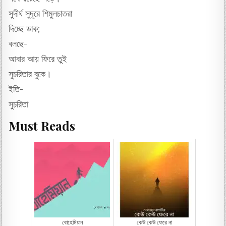
সুদীর্ঘ সুদূরে শিমুলচাতরা
দিচ্ছে ডাক;
বলছে-
আবার আয় ফিরে তুই
সুচরিতার বুকে।
ইতি-
সুচরিতা
Must Reads
বোহেমিয়ান
কেউ কেউ ফেরে না