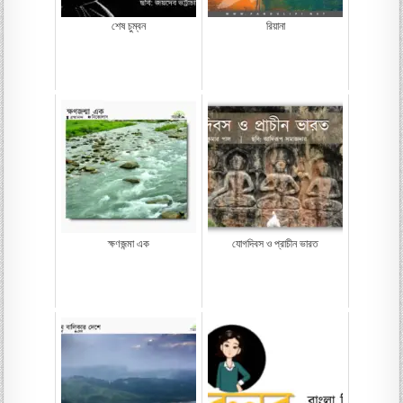
শেষ চুম্বন
রিয়ানা
ক্ষণজন্মা এক
যোগদিবস ও প্রাচীন ভারত