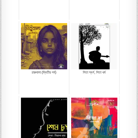
চারুবালা (দ্বিতীয় পর্ব)
পিতা স্বর্গ, পিতা ধর্ম