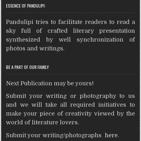
ESSENCE OF PANDULIPI:
a
c
i
n
s
i
d
a
t
e
t
t
s
n
d
r
Pandulipi tries to facilitate readers to read a
s
b
t
e
e
t
i
e
A
o
e
r
n
t
sky full of crafted literary presentation
p
o
r
e
g
synthesized by well synchronization of
p
k
s
e
photos and writings.
t
r
BE A PART OF OUR FAMILY
Next Publication may be yours!
Submit your writing or photography to us
and we will take all required initiatives to
make your piece of creativity viewed by the
world of literature lovers.
Submit your writing/photographs
here
.