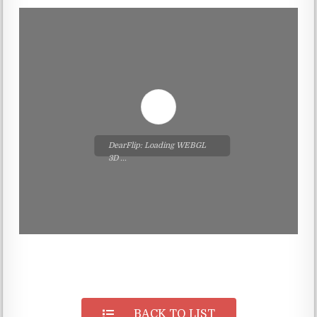
DearFlip: Loading WEBGL
3D ...
Please wait while flipbook is
loading. For more related
info, FAQs and issues please
refer to
DearFlip WordPress
Flipbook Plugin Help
BACK TO LIST