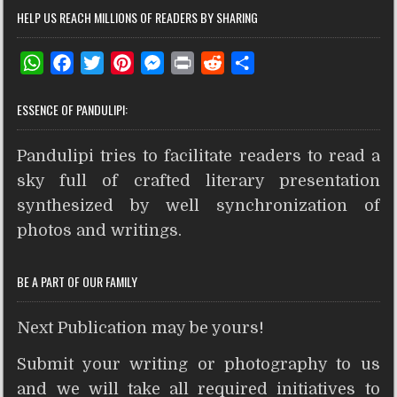
HELP US REACH MILLIONS OF READERS BY SHARING
W
F
T
P
M
P
R
S
h
a
w
i
e
r
e
h
ESSENCE OF PANDULIPI:
a
c
i
n
s
i
d
a
t
e
t
t
s
n
d
r
Pandulipi tries to facilitate readers to read a
s
b
t
e
e
t
i
e
A
o
e
r
n
t
sky full of crafted literary presentation
p
o
r
e
g
synthesized by well synchronization of
p
k
s
e
photos and writings.
t
r
BE A PART OF OUR FAMILY
Next Publication may be yours!
Submit your writing or photography to us
and we will take all required initiatives to