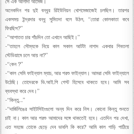
সে এক আলাদা আমেজ।
অনেকদিন পর দুই বন্ধুর রিইউনিয়ন খোশমেজাজেই চলছিল। তারপর
একসময় ইন্দ্রদার বন্ধু সুমিতদা বলে উঠল, “তোরা কোলকাতা কবে
ফিরছিস?”
-“আপাতত চার পাঁচদিন তো এখানে আছিই।”
-“তাহলে সৌম্যকে নিয়ে কাল সকাল আটটা নাগাদ একবার শিবতলা
স্টেডিয়ামে চলে আয় না?”
-“কেন ?”
-“কাল সেমি ফাইন্যাল ম্যাচ, আর পরশু ফাইন্যাল। আমরা সেমি ফাইন্যালে
উঠেছি। তোদেরকে ভি.আই.পি গেস্ট হিসেবে থাকতে হবে। আমি সব
ব্যবস্থা করে দেব।”
-“কিন্তু…”
-“দার্জিলিঙের সাইটসিইংগুলো অন্য দিন করে নিস। কোনো কিন্তু শুনতে
চাই না। কাল আর পরশু আমাদের সঙ্গে থাকতেই হবে। এতদিন পর দেখা,
এত সহজে তোকে ছেড়ে দেব ভাবলি কি করে? আমি কাল গাড়ি পাঠিয়ে