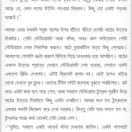
আছে যে, কোন দলের উইনিং পাওয়ার কিরকম। কিছু তো একটা গড়বড়
হচ্ছেই।”
আমরা এবার মখমলি সবুজ ঘাসের উপর হাঁটতে হাঁটতে চলেছি মাঠের উত্তর
দিকটায়। গোটা স্টেডিয়ামটা আজ ফাঁকা, অথচ কাল ফাইন্যালে গোটা
স্টেডিয়ামে লোক গিজগিজ করবে। মাঠে প্র্যাকটিসে মত্ত কিছু প্লেয়ার।
আকাশের গোলাপি রঙটা ক্রমশ মিলিয়ে গিয়ে অন্ধকার হয়ে আসছিল। মাঠের
একদম উত্তর প্রান্তে যেখানে স্টেডিয়ামটা শেষ হয়েছে, সেখানে একটা
একতলা বিল্ডিং দেখলাম। এটাই ক্রিকেট ক্লাব ঘর। ছোট হলেও বাইরে
থেকে দেখতে খুব সুন্দর। ভেতরে টিউব লাইট জ্বলছে বুঝতে পারছিলাম। ঝট
করে একটা কথা মনে পড়ে গেল, আজ সকালে স্টেডিয়ামে ইন্দ্রদা দূরবীন দিয়ে
মাঠের উত্তর দিকটাতে কিছু একটা দেখছিল। আমার মনে হল ইন্দ্রদাকে
একবার কথাটা জিজ্ঞেস করে দেখা দরকার। কিন্তু সেটা আর বলতে হল না,
ইন্দ্রদার পরের কথা থেকেই সেটা বোঝা গেল।
-“সুমিত, সকালে একটা আশ্চর্য ঘটনা দেখলাম জানিস। একটা পাগলাটে