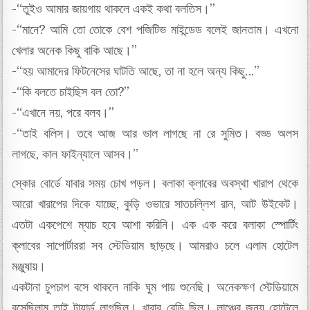
-“তুইও আমার জায়গায় থাকলে একই কথা বলতিস।”
-“মানে? আমি তো তোকে বেশ পজিটিভ মাইন্ডেড বলেই জানতাম। এখনো
খেলার অনেক কিছু বাকি আছে।”
-“হয় আমাদের ফিটনেসের ঘাটতি আছে, তা না হলে অন্য কিছু…”
-“কি বলতে চাইছিস বল তো?”
-“এখানে নয়, পরে বলব।”
-“তাই বলিস। তবে আজ আর ভাল লাগছে না রে সুমিত। বড্ড অলস
লাগছে, কাল ফাইন্যালে আসব।”
স্কোর বোর্ডে যাবার সময় চোখ পড়ল। বলাকা ক্লাবের অবস্থা খারাপ থেকে
আরো খারাপের দিকে যাচ্ছে, কুড়ি ওভারে সাতচল্লিশ রান, আট উইকেট।
এতটা একপেশে ম্যাচ হবে আশা করিনি। এক এক করে বলাকা স্পোর্টিং
ক্লাবের সাপোর্টাররা সব স্টেডিয়াম ছাড়ছে। আমরাও চলে এলাম হোটেল
মঞ্জুষায়।
একটানা চুপচাপ বসে থাকলে নাকি ঘুম পায় শুনেছি। অনেকক্ষণ স্টেডিয়ামে
বসেছিলাম তাই টায়ার্ড লাগছিল। খাবার রেডি ছিল। লাঞ্চের জন্য হোটেলে