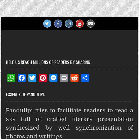
navigation
t
r
HELP US REACH MILLIONS OF READERS BY SHARING
W
F
T
P
M
P
R
S
h
a
w
i
e
r
e
h
ESSENCE OF PANDULIPI:
a
c
i
n
s
i
d
a
t
e
t
t
s
n
d
r
Pandulipi tries to facilitate readers to read a
s
b
t
e
e
t
i
e
A
o
e
r
n
t
sky full of crafted literary presentation
p
o
r
e
g
synthesized by well synchronization of
p
k
s
e
photos and writings.