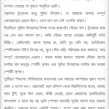
গুণগান গেয়েছে তা বুঝতে অসুবিধে হয়নি।
প্রথমত ইন্দ্রদার বন্ধু সুমিত বিশ্বাস। সে আজকে অবশ্য সম্পূর্ণ
খেলোয়াড়ের ড্রেসে ছিল। দেখে মনে হল সেই ওপেনিং করবে।
দ্বিতীয়ত সুমিত বিশ্বাসের বিপক্ষ দলের ক্যাপ্টেন সৌরভ নাগ। ইন্দ্রদার সঙ্গে
ওর বেশ ভাব আলাপ হল। আমি সৌরভ নাগের চেহারার মোটামুটি বর্ণনা
দিচ্ছি। মোটাসোটা, কালো গায়ের রং, হাইট খুব বেশি নয়, আইডিয়াল
স্পোর্টসম্যান টাইপ ফিগার নয়, মুখে গোঁফ দাড়ি পরিস্কার করে কামানো, আর
সম্পূর্ণ খেলোয়াড়ের ড্রেসে। কথায় কথায় জানতে পারলাম সৌরভ নাগের
দলটার নাম জয়পুর স্পোর্টিং ক্লাব এবং সুমিত বিশ্বাসের দলটার নাম বলাকা
স্পোর্টিং ক্লাব।
তৃতীয়ত শিবতলা স্টেডিয়ামের কনভেনার এবং ম্যাচের আম্পায়ার দুজন গনেশ
ঘোষ ও তপেন গুহ। দুজনেরই বয়স চল্লিশ থেকে বিয়াল্লিশের মধ্যে, মাথায়
সাদা টুপি, পুরো সাদা ড্রেস, বলিষ্ঠ চেহারা, চোখে রেব্যানের অ্যাভিয়েটার
সানগ্লাস ও হাতে বড় বড় দুটো স্পেশাল হাতঘড়ি সূর্যের আলো পড়ে চকচক
করছিল। দুজনের মধ্যে একটাই তফাত। গণেশ ঘোষ কথা বলতে বলতে