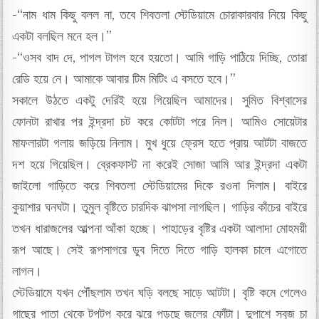
-“নাম ধাম কিছু বলল না, তবে শিবতলা স্টেডিয়ামে চোরাকারবার নিয়ে কিছু
একটা বলছিল মনে হল।”
-“ওসব বাদ দে, পাগল টাগল হবে হয়তো। আমি গাড়ি পাঠিয়ে দিচ্ছি, তোরা
রেডি হয়ে নে। আমাকে আবার টিম মিটিং এ বসতে হবে।”
সকালে উঠতে একটু দেরিই হয়ে গিয়েছিল আমাদের। সুমিত বিশ্বাসের
ফোনটা রাখার পর ইন্দ্রদা চট করে কোটটা পরে নিল। আমিও সোয়েটার
মাফলারটা গলায় জড়িয়ে নিলাম। মুখ ধুয়ে ফ্রেস হতে প্রায় আটটা বাজতে
দশ হয়ে গিয়েছিল। ব্রেকফাস্ট না করেই সোজা আমি আর ইন্দ্রদা একটা
জাইলো গাড়িতে করে শিবতলা স্টেডিয়ামের দিকে রওনা দিলাম। বাইরে
কুয়াশার ঘনঘটা। তুমুল বৃষ্টিতে চারদিক ঝাপসা লাগছিল। গাড়ির কাঁচের বাইরে
তখন ধারাজলের আল্পনা আঁকা হচ্ছে। পাহাড়ের বৃষ্টির একটা আলাদা মোহময়ী
রূপ আছে। সেই রূপসাগরে ডুব দিতে দিতে গাড়ি হালকা চালে এগোতে
লাগল।
স্টেডিয়ামে যখন পৌঁছলাম তখন ঘড়ি বলছে সাড়ে আটটা। বৃষ্টি কমে গেলেও
গাছের পাতা থেকে টপটপ করে ঝরে পড়ছে জলের ফোঁটা। দুপাশে সবুজ চা