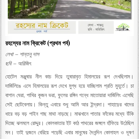
রহস্যের নাম ক্রিকেট (প্রথম পর্ব)
লেখা – শান্তনু দাস
ছবি – অরিজিৎ
হোটেল মঞ্জুষার নীল কাচ দিয়ে তুষারাবৃত হিমালয়ের রূপ দেখছিলাম।
দার্জিলিঙে এসে হিমালয়ের রূপ দেখে মুগ্ধ হয়ে যাচ্ছিলাম প্রতি মুহূর্তে। চা
বাগান ঘেরা, পাখির কূজন ভরা, ফুলের রঙ্গিন গন্ধে মাতোয়ারা দার্জিলিং এসেছি
সেই ছোটবেলায়। কিন্তু এবারে শুধু আমি আর ইন্দ্রদা। পাহাড়ের খাদের
ধারে বড় বড় পাইন গাছ মাথা নাড়ছে। মাঝখানে পাতার ফাঁকের মধ্যে উঁকি
দিচ্ছে ঝলমলে রোদ্দুর। কোলকাতার ইট কাঠ পাথরের জঙ্গলে হাঁফিয়ে উঠেছিল
মন। তাই দুজনে বেরিয়ে পড়েছি এবার মানুষের দৈনন্দিন কোলাহল ও দূষণ