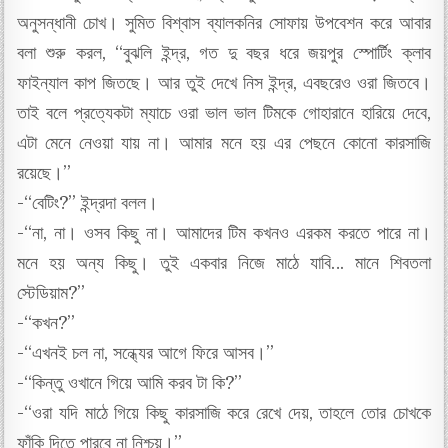
অনুসন্ধানী চোখ। সুমিত বিশ্বাস ব্যালকনির সোফায় উপবেশন করে আবার
বলা শুরু করল, “বুঝলি ইন্দ্র, গত দু বছর ধরে জয়পুর স্পোর্টিং ক্লাব
ফাইন্যাল কাপ জিতছে। আর তুই দেখে নিস ইন্দ্র, এবছরেও ওরা জিতবে।
তাই বলে প্রত্যেকটা ম্যাচে ওরা ভাল ভাল টিমকে গোহারানে হারিয়ে দেবে,
এটা মেনে নেওয়া যায় না। আমার মনে হয় এর পেছনে কোনো কারসাজি
রয়েছে।”
-“বেটিং?” ইন্দ্রদা বলল।
-“না, না। ওসব কিছু না। আমাদের টিম কখনও এরকম করতে পারে না।
মনে হয় অন্য কিছু। তুই একবার নিজে মাঠে যাবি… মানে শিবতলা
স্টেডিয়াম?”
-“কখন?”
-“এখনই চল না, সন্ধ্যের আগে ফিরে আসব।”
-“কিন্তু ওখানে গিয়ে আমি করব টা কি?”
-“ওরা যদি মাঠে গিয়ে কিছু কারসাজি করে রেখে দেয়, তাহলে তোর চোখকে
ফাঁকি দিতে পারবে না নিশ্চয়।”