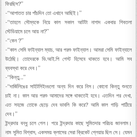
ফিরছিস?”
-“আপাতত চার পাঁচদিন তো এখানে আছিই।”
-“তাহলে সৌম্যকে নিয়ে কাল সকাল আটটা নাগাদ একবার শিবতলা
স্টেডিয়ামে চলে আয় না?”
-“কেন ?”
-“কাল সেমি ফাইন্যাল ম্যাচ, আর পরশু ফাইন্যাল। আমরা সেমি ফাইন্যালে
উঠেছি। তোদেরকে ভি.আই.পি গেস্ট হিসেবে থাকতে হবে। আমি সব
ব্যবস্থা করে দেব।”
-“কিন্তু…”
-“দার্জিলিঙের সাইটসিইংগুলো অন্য দিন করে নিস। কোনো কিন্তু শুনতে
চাই না। কাল আর পরশু আমাদের সঙ্গে থাকতেই হবে। এতদিন পর দেখা,
এত সহজে তোকে ছেড়ে দেব ভাবলি কি করে? আমি কাল গাড়ি পাঠিয়ে
দেব।”
ইন্দ্রদার বন্ধু চলে গেল। পরে ইন্দ্রদার কাছে সুমিতদার পরিচয় জানলাম।
নাম সুমিত বিশ্বাস, একসময় ক্লাসের সেরা ক্রিকেট প্লেয়ার ছিল সে। যেমন