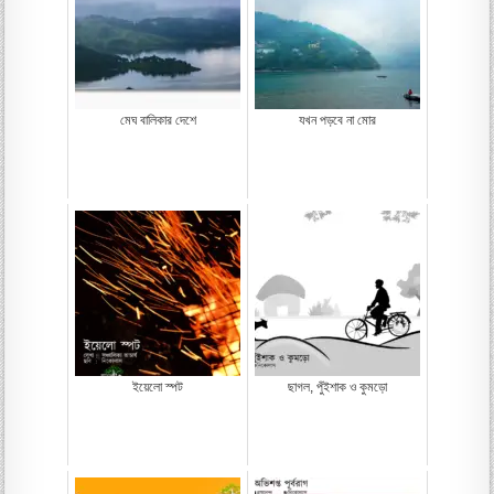
মেঘ বালিকার দেশে
যখন পড়বে না মোর
ইয়েলো স্পট
ছাগল, পুঁইশাক ও কুমড়ো