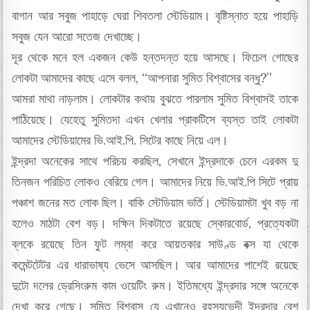
বাগান আর সবুজ পাহাড়ে ঘেরা শিবতলা স্টেডিয়াম। বৃষ্টিস্নাত হয়ে পাহাড়ি
সবুজ যেন আরো সতেজ দেখাচ্ছে।
দূর থেকে মনে হল একজন কেউ হন্তদন্ত হয়ে আসছে। ফিচেল গোছের
লোকটা আমাদের কাছে এসে বলল, “আপনারা সুমিত বিশ্বাসের বন্ধু?”
আমরা মাথা নাড়লাম। লোকটার কথায় বুঝতে পারলাম সুমিত বিশ্বাসই তাকে
পাঠিয়েছে। যেহেতু সুমিতদা এখন খেলার প্রাকটিসে ব্যস্ত তাই লোকটা
আমাদের স্টেডিয়ামের ভি.আই.পি. সিটের কাছে নিয়ে এল।
ইন্দ্রদা অনেকের সাথে পরিচয় করছিল, সেখানে ইন্দ্রদাকে চেনে এরকম দু
তিনজন পরিচিত লোকও বেরিয়ে গেল। আমাদের নিয়ে ভি.আই.পি সিটে প্রায়
পঞ্চাশ জনের মত লোক ছিল। বাকি স্টেডিয়াম ভর্তি। স্টেডিয়ামটা খুব বড় না
হলেও মাঠটা বেশ বড়। দক্ষিন দিকটাতে রয়েছে স্কোরবোর্ড, প্রত্যেকটা
ব্লকে রয়েছে তিন ফুট লম্বা করে আয়তকার সাউণ্ড বক্স যা থেকে
কমেন্টটেটর এর ধারাভাষ্য ভেসে আসছিল। আর আমাদের পাশেই রয়েছে
দুটো দলের ড্রেসিংরুম কাম ওয়েটিং রুম। ইতিমধ্যে ইন্দ্রদার সঙ্গে অনেকে
দেখা করে গেছে। সুমিত বিশ্বাস যে এখানেও রহস্যভেদী ইন্দ্রদার বেশ