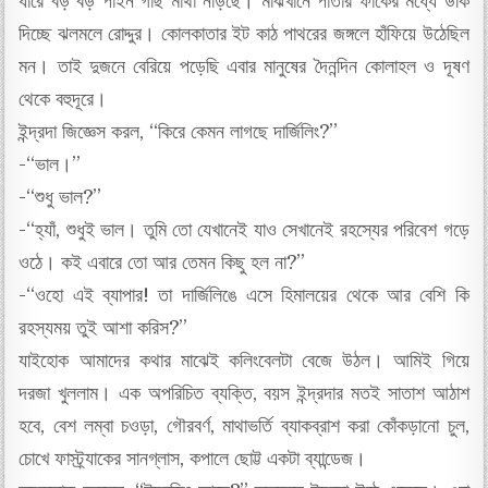
ধারে বড় বড় পাইন গাছ মাথা নাড়ছে। মাঝখানে পাতার ফাঁকের মধ্যে উঁকি
দিচ্ছে ঝলমলে রোদ্দুর। কোলকাতার ইট কাঠ পাথরের জঙ্গলে হাঁফিয়ে উঠেছিল
মন। তাই দুজনে বেরিয়ে পড়েছি এবার মানুষের দৈনন্দিন কোলাহল ও দূষণ
থেকে বহুদূরে।
ইন্দ্রদা জিজ্ঞেস করল, “কিরে কেমন লাগছে দার্জিলিং?”
-“ভাল।”
-“শুধু ভাল?”
-“হ্যাঁ, শুধুই ভাল। তুমি তো যেখানেই যাও সেখানেই রহস্যের পরিবেশ গড়ে
ওঠে। কই এবারে তো আর তেমন কিছু হল না?”
-“ওহো এই ব্যাপার! তা দার্জিলিঙে এসে হিমালয়ের থেকে আর বেশি কি
রহস্যময় তুই আশা করিস?”
যাইহোক আমাদের কথার মাঝেই কলিংবেলটা বেজে উঠল। আমিই গিয়ে
দরজা খুললাম। এক অপরিচিত ব্যক্তি, বয়স ইন্দ্রদার মতই সাতাশ আঠাশ
হবে, বেশ লম্বা চওড়া, গৌরবর্ণ, মাথাভর্তি ব্যাকব্রাশ করা কোঁকড়ানো চুল,
চোখে ফাস্ট্র্যাকের সানগ্লাস, কপালে ছোট্ট একটা ব্যান্ডেজ।