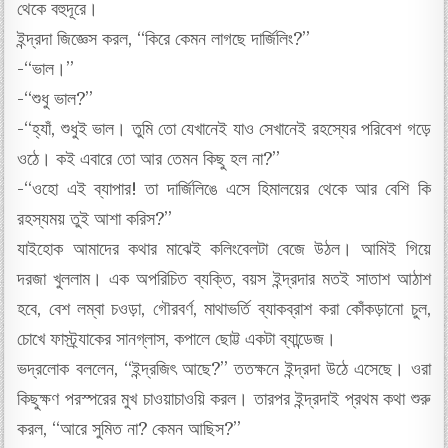
থেকে বহুদূরে।
ইন্দ্রদা জিজ্ঞেস করল, “কিরে কেমন লাগছে দার্জিলিং?”
-“ভাল।”
-“শুধু ভাল?”
-“হ্যাঁ, শুধুই ভাল। তুমি তো যেখানেই যাও সেখানেই রহস্যের পরিবেশ গড়ে
ওঠে। কই এবারে তো আর তেমন কিছু হল না?”
-“ওহো এই ব্যাপার! তা দার্জিলিঙে এসে হিমালয়ের থেকে আর বেশি কি
রহস্যময় তুই আশা করিস?”
যাইহোক আমাদের কথার মাঝেই কলিংবেলটা বেজে উঠল। আমিই গিয়ে
দরজা খুললাম। এক অপরিচিত ব্যক্তি, বয়স ইন্দ্রদার মতই সাতাশ আঠাশ
হবে, বেশ লম্বা চওড়া, গৌরবর্ণ, মাথাভর্তি ব্যাকব্রাশ করা কোঁকড়ানো চুল,
চোখে ফাস্ট্র্যাকের সানগ্লাস, কপালে ছোট্ট একটা ব্যান্ডেজ।
ভদ্রলোক বললেন, “ইন্দ্রজিৎ আছে?” ততক্ষনে ইন্দ্রদা উঠে এসেছে। ওরা
কিছুক্ষণ পরস্পরের মুখ চাওয়াচাওয়ি করল। তারপর ইন্দ্রদাই প্রথম কথা শুরু
করল, “আরে সুমিত না? কেমন আছিস?”