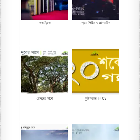
হেমন্তিকা
প্রেম-পিরিত ও মানবচরিত
রোদ্দুরের সাথে
কুড়ি শব্দের গল্প 03