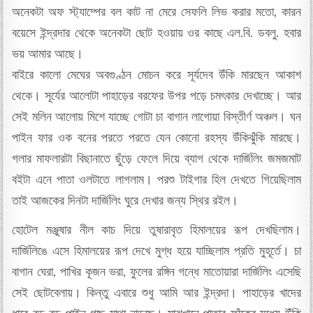
অনেকটা অফ স্ট্যাম্পের বল কাট না মেরে সেফলি লিভ করার মতো, কারন
বয়েসে ইন্দ্রদার থেকে অনেকটা ছোট হওয়ায় ওর কাছে এল.বি. ডবলু. হবার
ভয় আমার আছে।
বাইরে কালো মেঘের অবগুণ্ঠন মোচন করে সূর্যদেব উঁকি মারছেন আকাশ
থেকে। সূর্যের আলোটা পাহাড়ের বরফের উপর পড়ে চমৎকার দেখাচ্ছে। আর
সেই মলিন আলোয় মিশে যাচ্ছে গোটা চা বাগান লাগোয়া বিস্তীর্ণ অঞ্চল। ঘন
পাইন ফার ওক বনের পরতে পরতে যেন কোনো রহস্য উঁকিঝুঁকি মারছে।
গলার মাফলারটা বিছানাতে ছুঁড়ে ফেলে দিয়ে ব্যাগ থেকে দার্জিলিং জমজমাট
বইটা এনে পাতা ওলটাতে লাগলাম। পরশু টাইগার হিল দেখতে গিয়েছিলাম
তাই আজকের দিনটা দার্জিলিং ঘুরে দেখার জন্য স্থির রইল।
হোটেল মঞ্জুষার নীল কাচ দিয়ে তুষারাবৃত হিমালয়ের রূপ দেখছিলাম।
দার্জিলিঙে এসে হিমালয়ের রূপ দেখে মুগ্ধ হয়ে যাচ্ছিলাম প্রতি মুহূর্তে। চা
বাগান ঘেরা, পাখির কূজন ভরা, ফুলের রঙ্গিন গন্ধে মাতোয়ারা দার্জিলিং এসেছি
সেই ছোটবেলায়। কিন্তু এবারে শুধু আমি আর ইন্দ্রদা। পাহাড়ের খাদের