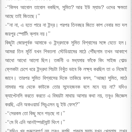
-“কিসব আবোল তাবোল বকছিস, সুমিত? আর ইউ ম্যাড? ওদের ক্ষমতা
আছে তাই জিতছে।”
-“না না, এ হতে পারে না ইন্দ্র। পরপর তিনবছর জিতে কাপ নেবার মত দল
জয়পুর স্পোর্টিং ক্লাব নয়।”
কিছুটা জোরপূর্বক আমাকে ও ইন্দ্রদাকে সুমিত বিশ্বাসের সঙ্গে যেতে হল।
আমরা তিন মূর্তি যখন শিবতলা স্টেডিয়ামের মাঠে পৌঁছলাম তখন আকাশে
আধো আধো আলো ছিল। তর্জনী ও মধ্যমার ফাঁকে কিং সাইজ গোল্ড
ফ্লেকটা চেপে ধরে ইন্দ্রদা পিচটা নিখুঁত ভাবে কি লক্ষ্য করছিল তা ও নিজেই
জানে। তারপর সুমিত বিশ্বাসের দিকে তাকিয়ে বলল, “আচ্ছা সুমিত, মাঠে
নামবার পর থেকে কাউকে তোর সন্দেহজনক বলে মনে হয় না? যদিও
ক্যাপ্টেনসি করতে করতে এ বিষয়টা মাথায় আসার কথা নয়, তবুও জিজ্ঞেস
করছি, এনি অকওয়ার্ড সিচুএসন ডু ইউ ফেস?”
-“সেরকম তো কিছু মনে পড়ছে না।”
-“মে বি এনি আনইম্পরট্যান্ট থিংগ।”
-“যদিও খুব গুরুত্বপূর্ণ নয় তবুও বলছি, প্রথম ম্যাচ যখন খেললাম, তখন