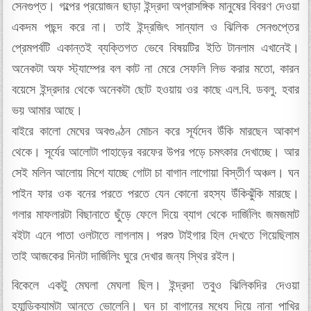
সেনগুপ্ত। গল্পের প্রয়োজন ছাড়া ইন্দ্রদা অপ্রাসঙ্গিক মানুষের বিবরণ দেওয়া
একদম পছন্দ করে না। তাই ইন্দ্রজিৎ সান্যাল ও ঝিলিক সেনগুপ্তের
প্রেমপর্বটি একান্তই ব্যক্তিগত ভেবে বিষয়টির ইতি টানলাম এখানেই।
অনেকটা অফ স্ট্যাম্পের বল কাট না মেরে সেফলি লিভ করার মতো, কারন
বয়েসে ইন্দ্রদার থেকে অনেকটা ছোট হওয়ায় ওর কাছে এল.বি. ডবলু. হবার
ভয় আমার আছে।
বাইরে কালো মেঘের অবগুণ্ঠন মোচন করে সূর্যদেব উঁকি মারছেন আকাশ
থেকে। সূর্যের আলোটা পাহাড়ের বরফের উপর পড়ে চমৎকার দেখাচ্ছে। আর
সেই মলিন আলোয় মিশে যাচ্ছে গোটা চা বাগান লাগোয়া বিস্তীর্ণ অঞ্চল। ঘন
পাইন ফার ওক বনের পরতে পরতে যেন কোনো রহস্য উঁকিঝুঁকি মারছে।
গলার মাফলারটা বিছানাতে ছুঁড়ে ফেলে দিয়ে ব্যাগ থেকে দার্জিলিং জমজমাট
বইটা এনে পাতা ওলটাতে লাগলাম। পরশু টাইগার হিল দেখতে গিয়েছিলাম
তাই আজকের দিনটা দার্জিলিং ঘুরে দেখার জন্য স্থির রইল।
বিকেলে একটু মেঘলা মেঘলা ছিল। ইন্দ্রদা তবুও ঝিলিকদির দেওয়া
হ্যান্ডিক্যামটা আনতে ভোলেনি। ঘন চা বাগানের মধ্যে দিয়ে নানা পাখির