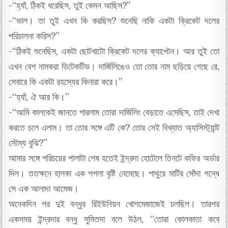
-“হ্যাঁ, ঠিকই ধরেছিস, তুই কেমন আছিস?”
-“ভাল। তা তুই এখন কি করছিস? শুনেছি নাকি একটা ক্রিকেট দলের
পরিচালনা করিস?”
-“ঠিকই শুনেছিস, একটা ছোটখাটো ক্রিকেট দলের ক্যাপ্টেন। আর তুই তো
এখন বেশ নামকরা ডিটেকটিভ। দার্জিলিঙেও তো তোর নাম ছড়িয়ে গেছে রে,
সেবারে কি একটা রহস্যের কিনারা করে।”
-“হ্যাঁ, ঐ আর কি।”
-“আমি কালকেই জানতে পারলাম তোরা দার্জিলিং বেড়াতে এসেছিস, তাই দেখা
করতে চলে এলাম। তা তোর সঙ্গে এটি কে? তোর সেই বিখ্যাত অ্যাসিস্ট্যান্ট
সৌম্য বুঝি?”
আমার সঙ্গে পরিচয়ের পালাটা শেষ হতেই ইন্দ্রদা হোটেলে তিনটে কফির অর্ডার
দিল। ততক্ষনে হালকা এক পশলা বৃষ্টি নেমেছে। পাথুরে মাটির সোঁদা গন্ধে
সে এক আলাদা আমেজ।
অনেকদিন পর দুই বন্ধুর রিইউনিয়ন খোশমেজাজেই চলছিল। তারপর
একসময় ইন্দ্রদার বন্ধু সুমিতদা বলে উঠল, “তোরা কোলকাতা কবে