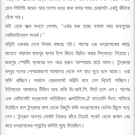
চোখ পিটপিট করেন আর তপেন গুহর কথা বলার সময় চোয়ালটা একটু বাঁদিকে
বেঁকে যায়।
যাই হোক বক্সে শুনতে পেলাম, “এবার শুরু হচ্ছে বলাকা আর জয়পুরের
সেমিফাইন্যাল সংঘর্ষ।”
ঘড়িটা একবার দেখে নিলাম বাজছে নটা। পাশের এক ভদ্রলোকের কাছে
জানতে পারলাম জয়পুর ক্লাব টসে জিতে ফিল্ডিং করার সিদ্ধান্ত নিয়েছে।
জয়পুর স্পোর্টিং ক্লাবের দল আর দুজন আম্পায়ার মাঠে নামল। ইন্দ্রদার
বন্ধুর দলের প্লেয়ারগুলো আমাদের থেকে দশ হাত দূরে বসে আছে। ওরা
কফি খাচ্ছিল। সকালে ব্রেকফাস্ট করিনি বলে বেশ খিদেই পাচ্ছিল।
ইতিমধ্যে আমাদের টিফিন আর কফি ভি.আই.পি. সিটে চলে এল। পাশের
এক মোটাসোটা ভদ্রলোক অতিরিক্ত এক্সাইটমেণ্টে হাততালি দিতে লাফিয়ে
উঠেছিল বলে ইন্দ্রদার কাপ থেকে কিছুটা কফি ভদ্রলোকের ডেনিম জিন্সে পড়ে
গেল। ইন্দ্রদা অবশ্য দোষটা নিজের কাঁধে নিয়েই পকেট থেকে রুমাল বের
করে ভদ্রলোকের প্যান্টের কফিটা মুছে দিয়েছিল।