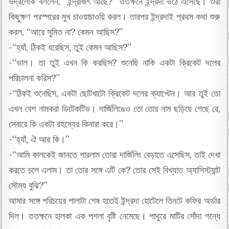
ভদ্রলোক বললেন, “ইন্দ্রজিৎ আছে?” ততক্ষনে ইন্দ্রদা উঠে এসেছে। ওরা
কিছুক্ষণ পরস্পরের মুখ চাওয়াচাওয়ি করল। তারপর ইন্দ্রদাই প্রথম কথা শুরু
করল, “আরে সুমিত না? কেমন আছিস?”
-“হ্যাঁ, ঠিকই ধরেছিস, তুই কেমন আছিস?”
-“ভাল। তা তুই এখন কি করছিস? শুনেছি নাকি একটা ক্রিকেট দলের
পরিচালনা করিস?”
-“ঠিকই শুনেছিস, একটা ছোটখাটো ক্রিকেট দলের ক্যাপ্টেন। আর তুই তো
এখন বেশ নামকরা ডিটেকটিভ। দার্জিলিঙেও তো তোর নাম ছড়িয়ে গেছে রে,
সেবারে কি একটা রহস্যের কিনারা করে।”
-“হ্যাঁ, ঐ আর কি।”
-“আমি কালকেই জানতে পারলাম তোরা দার্জিলিং বেড়াতে এসেছিস, তাই দেখা
করতে চলে এলাম। তা তোর সঙ্গে এটি কে? তোর সেই বিখ্যাত অ্যাসিস্ট্যান্ট
সৌম্য বুঝি?”
আমার সঙ্গে পরিচয়ের পালাটা শেষ হতেই ইন্দ্রদা হোটেলে তিনটে কফির অর্ডার
দিল। ততক্ষনে হালকা এক পশলা বৃষ্টি নেমেছে। পাথুরে মাটির সোঁদা গন্ধে