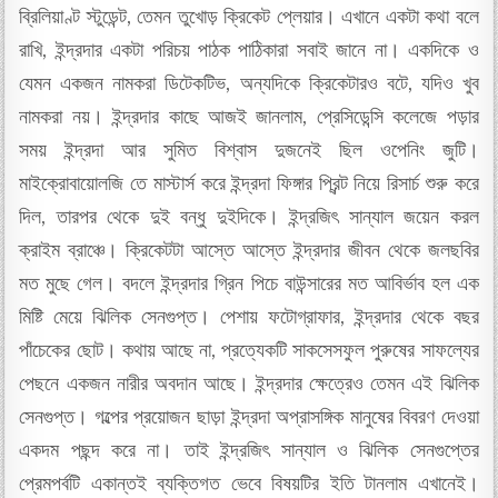
ব্রিলিয়াণ্ট স্টুডেন্ট, তেমন তুখোড় ক্রিকেট প্লেয়ার। এখানে একটা কথা বলে
রাখি, ইন্দ্রদার একটা পরিচয় পাঠক পাঠিকারা সবাই জানে না। একদিকে ও
যেমন একজন নামকরা ডিটেকটিভ, অন্যদিকে ক্রিকেটারও বটে, যদিও খুব
নামকরা নয়। ইন্দ্রদার কাছে আজই জানলাম, প্রেসিডেন্সি কলেজে পড়ার
সময় ইন্দ্রদা আর সুমিত বিশ্বাস দুজনেই ছিল ওপেনিং জুটি।
মাইক্রোবায়োলজি তে মাস্টার্স করে ইন্দ্রদা ফিঙ্গার প্রিন্ট নিয়ে রিসার্চ শুরু করে
দিল, তারপর থেকে দুই বন্ধু দুইদিকে। ইন্দ্রজিৎ সান্যাল জয়েন করল
ক্রাইম ব্রাঞ্চে। ক্রিকেটটা আস্তে আস্তে ইন্দ্রদার জীবন থেকে জলছবির
মত মুছে গেল। বদলে ইন্দ্রদার গ্রিন পিচে বাউন্সারের মত আবির্ভাব হল এক
মিষ্টি মেয়ে ঝিলিক সেনগুপ্ত। পেশায় ফটোগ্রাফার, ইন্দ্রদার থেকে বছর
পাঁচেকের ছোট। কথায় আছে না, প্রত্যেকটি সাকসেসফুল পুরুষের সাফল্যের
পেছনে একজন নারীর অবদান আছে। ইন্দ্রদার ক্ষেত্রেও তেমন এই ঝিলিক
সেনগুপ্ত। গল্পের প্রয়োজন ছাড়া ইন্দ্রদা অপ্রাসঙ্গিক মানুষের বিবরণ দেওয়া
একদম পছন্দ করে না। তাই ইন্দ্রজিৎ সান্যাল ও ঝিলিক সেনগুপ্তের
প্রেমপর্বটি একান্তই ব্যক্তিগত ভেবে বিষয়টির ইতি টানলাম এখানেই।