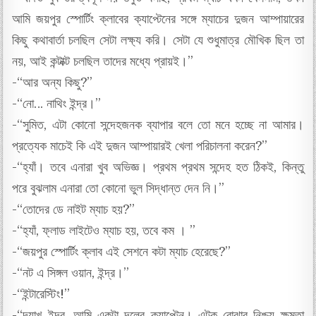
আমি জয়পুর স্পোর্টিং ক্লাবের ক্যাপ্টেনের সঙ্গে ম্যাচের দুজন আম্পায়ারের
কিছু কথাবার্তা চলছিল সেটা লক্ষ্য করি। সেটা যে শুধুমাত্র মৌখিক ছিল তা
নয়, আই কন্টাক্ট চলছিল তাদের মধ্যে প্রায়ই।”
-“আর অন্য কিছু?”
-“নো… নাথিং ইন্দ্র।”
-“সুমিত, এটা কোনো সন্দেহজনক ব্যাপার বলে তো মনে হচ্ছে না আমার।
প্রত্যেক মাচেই কি এই দুজন আম্পায়ারই খেলা পরিচালনা করেন?”
-“হ্যাঁ। তবে এনারা খুব অভিজ্ঞ। প্রথম প্রথম সন্দেহ হত ঠিকই, কিন্তু
পরে বুঝলাম এনারা তো কোনো ভুল সিদ্ধান্ত দেন নি।”
-“তোদের ডে নাইট ম্যাচ হয়?”
-“হ্যাঁ, ফ্লাড লাইটেও ম্যাচ হয়, তবে কম । ”
-“জয়পুর স্পোর্টিং ক্লাব এই সেশনে কটা ম্যাচ হেরেছে?”
-“নট এ সিঙ্গল ওয়ান, ইন্দ্র।”
-“ইন্টারেস্টিং!”
-“দ্যাখ ইন্দ্র, আমি একটা দলের ক্যাপ্টেন। এটুকু বোঝার নিশ্চয় ক্ষমতা