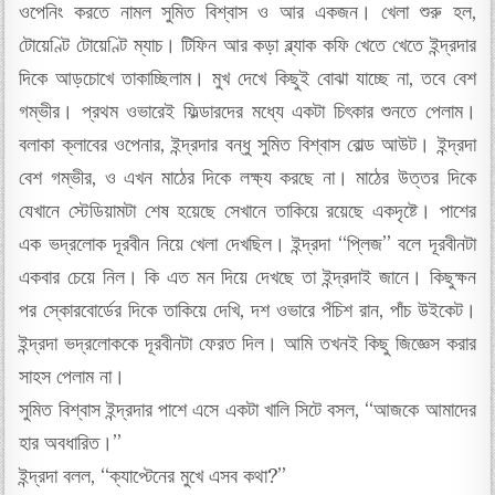
ওপেনিং করতে নামল সুমিত বিশ্বাস ও আর একজন। খেলা শুরু হল,
টোয়েণ্টি টোয়েণ্টি ম্যাচ। টিফিন আর কড়া ব্ল্যাক কফি খেতে খেতে ইন্দ্রদার
দিকে আড়চোখে তাকাচ্ছিলাম। মুখ দেখে কিছুই বোঝা যাচ্ছে না, তবে বেশ
গম্ভীর। প্রথম ওভারেই ফিল্ডারদের মধ্যে একটা চিৎকার শুনতে পেলাম।
বলাকা ক্লাবের ওপেনার, ইন্দ্রদার বন্ধু সুমিত বিশ্বাস বোল্ড আউট। ইন্দ্রদা
বেশ গম্ভীর, ও এখন মাঠের দিকে লক্ষ্য করছে না। মাঠের উত্তর দিকে
যেখানে স্টেডিয়ামটা শেষ হয়েছে সেখানে তাকিয়ে রয়েছে একদৃষ্টে। পাশের
এক ভদ্রলোক দূরবীন নিয়ে খেলা দেখছিল। ইন্দ্রদা “প্লিজ” বলে দূরবীনটা
একবার চেয়ে নিল। কি এত মন দিয়ে দেখছে তা ইন্দ্রদাই জানে। কিছুক্ষন
পর স্কোরবোর্ডের দিকে তাকিয়ে দেখি, দশ ওভারে পঁচিশ রান, পাঁচ উইকেট।
ইন্দ্রদা ভদ্রলোককে দূরবীনটা ফেরত দিল। আমি তখনই কিছু জিজ্ঞেস করার
সাহস পেলাম না।
সুমিত বিশ্বাস ইন্দ্রদার পাশে এসে একটা খালি সিটে বসল, “আজকে আমাদের
হার অবধারিত।”
ইন্দ্রদা বলল, “ক্যাপ্টেনের মুখে এসব কথা?”