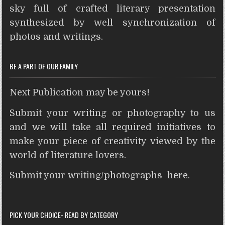
A
o
e
r
n
t
sky full of crafted literary presentation
p
o
r
e
g
synthesized by well synchronization of
p
k
s
e
photos and writings.
t
r
BE A PART OF OUR FAMILY
Next Publication may be yours!
Submit your writing or photography to us
and we will take all required initiatives to
make your piece of creativity viewed by the
world of literature lovers.
Submit your writing/photographs
here
.
PICK YOUR CHOICE- READ BY CATEGORY