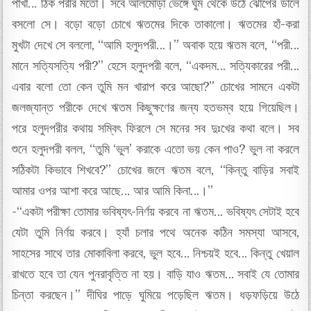
পাখা… ঠিক পরীর মতো। সবে আলমোড়া ভেঙ্গে ঘুম থেকে উঠে ঝোপের ডালে
বসলো সে। বড়ো বড়ো চোখে ঋতমের দিকে তাকালো। ঋতমের হাঁ-করা
মুখটা দেখে সে বললো, “আমি হলুদপরী…।” অবাক হয়ে ঋতম বলে, “পরী…
মানে সত্যিসত্যি পরী?” হেসে হলুদপরী বলে, “একদম… সত্যিকারের পরী…
এবার বলো তো কেন তুমি মন খারাপ করে আছো?” চোখের সামনে একটা
জলজ্যান্ত পরীকে দেখে ঋতম কিছুক্ষণের জন্য হতভম্ব হয়ে গিয়েছিল।
পরে হলুদপরীর কথায় সম্বিৎ ফিরলে সে মনের সব দুঃখের কথা বলে। সব
শুনে হলুদপরী বলল, “তুমি ‘ভুল’ করাকে এতো ভয় কেন পাও? ভুল না করলে
সঠিকটা কিভাবে শিখবে?” চোখের জলে ঋতম বলে, “কিন্তু বাড়ির সবাই
আমার ওপর আশা করে আছে… আর আমি কিনা…।”
-“একটা পরীক্ষা তোমার ভবিষ্যৎ-নির্ণয় করবে না ঋতম… ভবিষ্যৎ সেটাই হবে
যেটা তুমি নির্ণয় করবে। হ্যাঁ চলার পথে অনেক কঠিন সমস্যা আসবে,
সাহসের সাথে তার মোকাবিলা করবে, ভুল হবে… নিশ্চয়ই হবে… কিন্তু খেয়াল
রাখতে হবে তা যেন পুনরাবৃত্তি না হয়। বাড়ি যাও ঋতম… সবাই যে তোমার
চিন্তা করছেন।” দীঘির পাড়ে ঘুমিয়ে পড়েছিল ঋতম। ধড়ফড়িয়ে উঠে