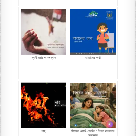
স্বাধীনতার অমলস্বাদ
তাতানের কথা
দাহ
ফিমেল ওয়ার্ড -চারদিন : শিপ্রা তরফদার
মজুমদার