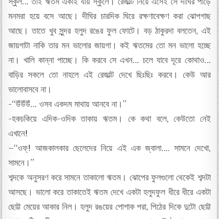
স্কুল… তাই ঋতম একাই যায় স্কুলে। রেজাল্ট নিয়ে এসেই সে দীঘির পাড়ে
মনমরা হয়ে বসে আছে। দীঘির চারদিক ঘিরে রক্ষণাবেক্ষণ করা ঝোপগাছ
আছে। তাতে খুব সুন্দর হলুদ রঙের ফুল ফোটে। বড় ঠাকুরদা বলতেন, এই
জায়গাটা নাকি তার মন ভালোর জায়গা। কই ঋতমের তো মন ভালো হচ্ছে
না। খালি কান্না পাচ্ছে। কি করবে সে এখন… চলে যাবে দূরে কোথাও…
বাড়ির সকলে তো নাহলে এই রেজাল্ট দেখে ছিঃছিঃ করবে। কেউ আর
ভালোবাসবে না।
-“উঁউঁউঁ… ওসব একদম মাথায় আনবে না।”
-হকচকিয়ে এদিক-ওদিক তাকায় ঋতম। কে কথা বলে, কেউতো নেই
এখানে!
–“ওফ্! আজকালকার ছেলেদের নিয়ে এই এক জ্বালা…. সামনে দেখো,
সামনে।”
শব্দকে অনুসরণ ক‍রে সামনে তাকালো ঋতম। ঝোপের ফুলগুলো থেকেই শব্দটা
আসছে। ভালো করে তাকাতেই ঋতম দেখে একটা হলুদফুল ধীরে ধীরে একটা
ছোট্ট মেয়ের আকার নিল। হলুদ রঙয়ের পোশাক পরা, পিঠের দিকে দুটো ছোট্ট