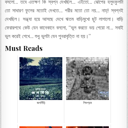
বসলো… তবে এতক্ষণ কি স্বপ্ন দেখছিল… এইতো… ঝোপের হলুদফুলটা
তো সাধারণ ফুলের মতোই দেখতে… পরীর মতো তো নয়… নাহ্! স্বপ্নই
দেখছিল। সন্ধ্যা হয়ে আসছে দেখে ঋতম বাড়িমুখো ছুট লাগালো। বাড়ি
ফেরারপথে কেউ যেন কানেকানে বললো, “ভুল করতে ভয় পেয়ো না… সবাই
ভুল করেই শেখে… শুধু ভুলটা যেন পুনরাবৃত্তি না হয়।”
Must Reads
জলসিঁড়ি
শিশুশ্রম