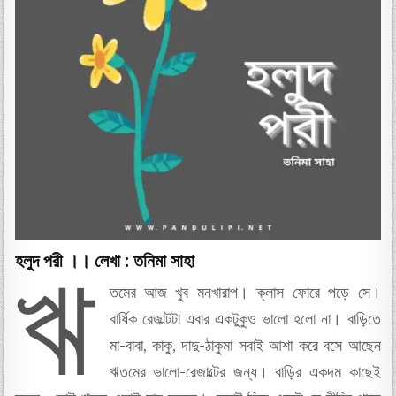
হলুদ পরী ।। লেখা : তনিমা সাহা
ঋ
তমের আজ খুব মনখারাপ। ক্লাস ফোরে পড়ে সে।
বার্ষিক রেজাল্টটা এবার একটুকুও ভালো হলো না। বাড়িতে
মা-বাবা, কাকু, দাদু-ঠাকুমা সবাই আশা করে বসে আছেন
ঋতমের ভালো-রেজাল্টের জন্য। বাড়ির একদম কাছেই