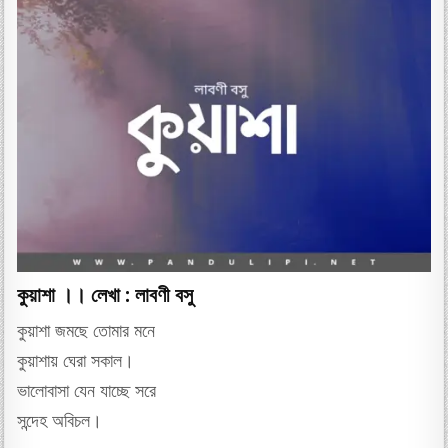
কুয়াশা ।। লেখা : লাবণী বসু
কুয়াশা জমছে তোমার মনে
কুয়াশায় ঘেরা সকাল।
ভালোবাসা যেন যাচ্ছে সরে
সন্দেহ অবিচল।