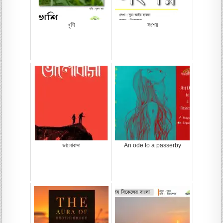
খুশি
সংশয়
ভালোবাসা
An ode to a passerby