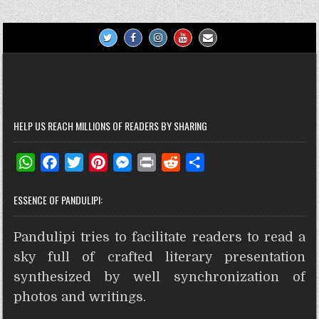
HELP US REACH MILLIONS OF READERS BY SHARING
W
F
T
P
M
P
R
S
h
a
w
i
e
r
e
h
ESSENCE OF PANDULIPI:
a
c
i
n
s
i
d
a
t
e
t
t
s
n
d
r
Pandulipi tries to facilitate readers to read a
s
b
t
e
e
t
i
e
A
o
e
r
n
t
sky full of crafted literary presentation
p
o
r
e
g
synthesized by well synchronization of
p
k
s
e
photos and writings.
t
r