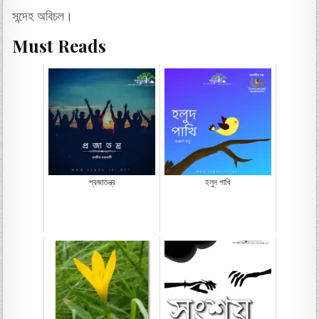
সন্দেহ অবিচল।
Must Reads
প্রজাতন্ত্র
হলুদ পাখি