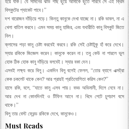
হয়ে যাক। যে সামনের ঝাউ গাছ ছুঁয়ে আমাকে ছুঁতে পারবে সে এই ক্রিম
বিস্কুটের প্যাকেট পাবে।”
দশ বারোজন দাঁড়িয়ে পড়ে। কিন্তু কানুকে দেখা যাচ্ছে না। রকি ভাবল, না এ
খেলা বাতিল করবে। এমন সময় কানু হাজির, এবং যথারীতি কানু বিস্কুট জিতে
নিল।
ক্লাসের পড়া কানু চেষ্টা করবেই করবে। রকি সেই চেষ্টাটুকু হাঁ করে দেখে।
স্যার রকিকে জিজ্ঞেস করেন। কানুকে করেন না। তবু কেউ না পারলে ভুল
হোক ঠিক হোক কানু দাঁড়িয়ে বলবেই। স্যার বকা দেন।
এসবই লক্ষ্য করে বিলু। একদিন বিলু বলেই ফেলল, “তোর ব্যাগে এক্সট্রা
কেক চকলেট থাকে কেন? আর প্রায়ই প্রতিযোগিতা করিস কেন?”
হাসে রকি, বলে, “যাতে কানু এসব পায়। বড্ড অভিমানী, দিলে নেবে না।
আর দেখ না কোনদিনই ও টিফিন আনে না। খিদে পেটে চুপচাপ বসে
থাকে।”
বিলু তার বেস্ট ফ্রেন্ড রকিকে দেখে, কানুকেও।
Must Reads