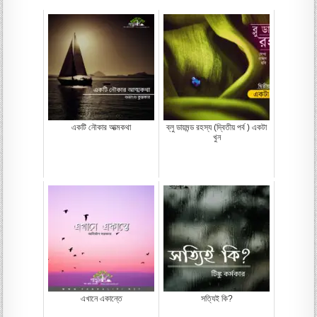
একটি নৌকার আত্মকথা
ব্লু ডায়মন্ড রহস্য (দ্বিতীয় পর্ব ) একটা
খুন
এখানে একান্তে
সত্যিই কি?