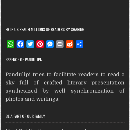
HELP US REACH MILLIONS OF READERS BY SHARING
W
F
T
P
M
P
R
S
h
a
w
i
e
r
e
h
ESSENCE OF PANDULIPI:
a
c
i
n
s
i
d
a
t
e
t
t
s
n
d
r
Pandulipi tries to facilitate readers to read a
s
b
t
e
e
t
i
e
A
o
e
r
n
t
sky full of crafted literary presentation
p
o
r
e
g
synthesized by well synchronization of
p
k
s
e
photos and writings.
t
r
BE A PART OF OUR FAMILY