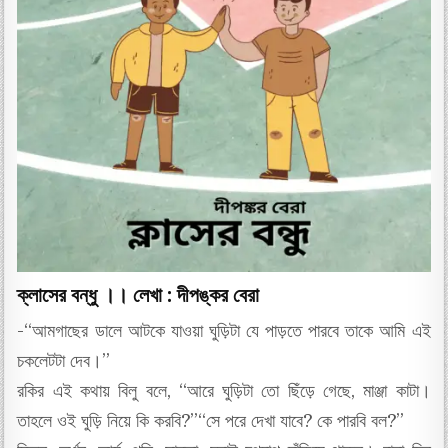
ক্লাসের বন্ধু ।। লেখা : দীপঙ্কর বেরা
-“আমগাছের ডালে আটকে যাওয়া ঘুড়িটা যে পাড়তে পারবে তাকে আমি এই
চকলেটটা দেব।”
রকির এই কথায় বিলু বলে, “আরে ঘুড়িটা তো ছিঁড়ে গেছে, মাঞ্জা কাটা।
তাহলে ওই ঘুড়ি নিয়ে কি করবি?”“সে পরে দেখা যাবে? কে পারবি বল?”