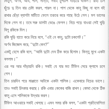
মিতুল, অর্ণব, আর্য, পলি, সান্তা, সবাই চুপচাপ দাঁড়িয়ে থাকল। রাহা ঢিল
ছুঁড়ে দু তিন বার চেষ্টা করল, পারল না। পাশ থেকে কানু কিছু না বলে বই
রাখার ছেঁড়া ব্যাগটা মাটিতে ফেলে তরতর করে গাছে উঠে গেল। মগ ডালের
দিকে গেল না। তবে সরু ডালটা ভেঙে ফেলল। নিচে পড়ে যাওয়া সেই ঘুড়ি
বিলু রকিকে দিল।
রকি ঘুড়ি হাতে করে নিয়ে বলে, “এই নে কানু, দুটো চকলেট।”
অর্ণব জিজ্ঞেস করে, “দুটো কেন?”
একটু হেসে রকি বলে, “আমি দুটো দেব ঠিক করে ছিলাম। কিন্তু মুখে একটা
বললাম।”
এর পর আর দাঁড়ায়নি রকি। সবাই যে যার মত টিফিন সেরে ক্লাসে চলে
গেল।
তিন চারদিন পরে মাঞ্জাতে আটকে একটা শালিক। একেবারে নিচের ডালে।
তাও সবাই চিৎকার করছে। রকি এবার কেকের বাজি রাখল। কোথা থেকে ঠিক
কানু এসে শালিককে উদ্ধার করল।
টিফিন আওয়ারে সবাই খেলছে। এমন সময় রকি বলল, “একটা প্রতিযোগিতা