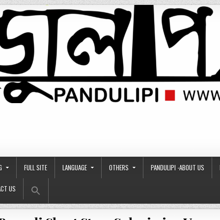
G
FULL SITE
LANGUAGE
OTHERS
PANDULIPI -ABOUT US
Search Button
Search
CT US
for: