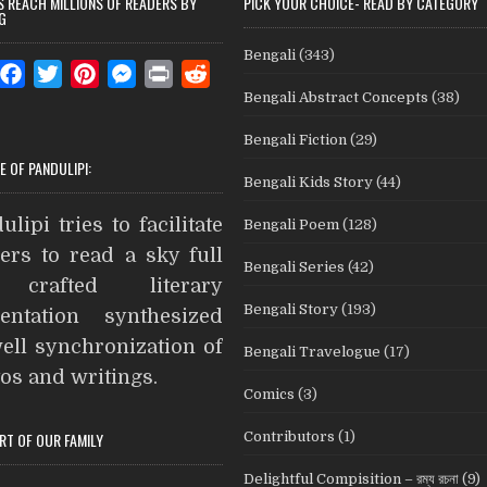
S REACH MILLIONS OF READERS BY
PICK YOUR CHOICE- READ BY CATEGORY
G
Bengali
(343)
W
F
T
P
M
P
R
Bengali Abstract Concepts
(38)
a
w
i
e
r
e
c
i
n
s
i
d
Bengali Fiction
(29)
e
t
t
s
n
d
E OF PANDULIPI:
Bengali Kids Story
(44)
b
t
e
e
t
i
A
o
e
r
n
t
ulipi tries to facilitate
Bengali Poem
(128)
o
r
e
g
ers to read a sky full
Bengali Series
(42)
k
s
e
crafted literary
t
r
Bengali Story
(193)
entation synthesized
ell synchronization of
Bengali Travelogue
(17)
os and writings.
Comics
(3)
Contributors
(1)
ART OF OUR FAMILY
Delightful Compisition – রম্য রচনা
(9)