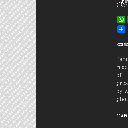
HELP U
SHARIN
h
S
a
h
t
ESSENC
a
s
r
Pand
e
p
read
p
of 
pres
by w
phot
BE A P