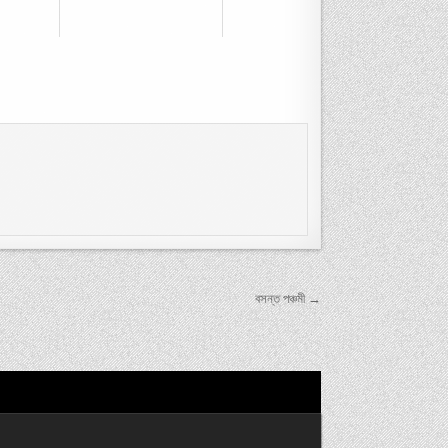
বসন্ত পঞ্চমী →