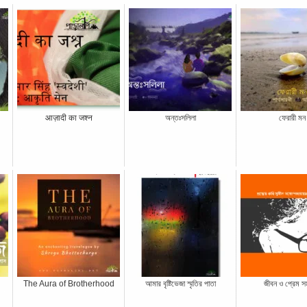
आज़ादी का जश्न
অন্তঃসলিলা
ফেরারী মন
The Aura of Brotherhood
আমার বৃষ্টিভেজা স্মৃতির পাতা
জীবন ও প্রেম সম