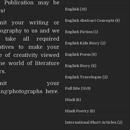
t Publication may be
English
(18)
s!
English Abstract Concepts
(4)
mit your writing or
ography to us and we
English Fiction
(1)
l take all required
English Kids Story
(2)
iatives to make your
English Poem
(8)
e of creativity viewed
he world of literature
English Story
(8)
rs.
English Travelogue
(2)
ubmit your
Full Site
(359)
ting/photographs
here
.
Hindi
(6)
Hindi Poetry
(6)
International Short Articles
(2)