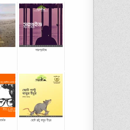
সারপ্রাইজ
ার্থক
ছোট পল্টু বাবুর ইঁদুর