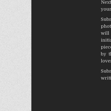
Nex
your
Sub
phot
wil
init
piec
by t
love
S
wri