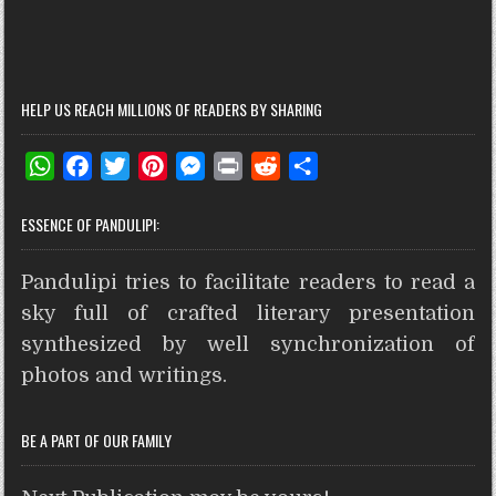
HELP US REACH MILLIONS OF READERS BY SHARING
W
F
T
P
M
P
R
S
h
a
w
i
e
r
e
h
ESSENCE OF PANDULIPI:
a
c
i
n
s
i
d
a
t
e
t
t
s
n
d
r
Pandulipi tries to facilitate readers to read a
s
b
t
e
e
t
i
e
A
o
e
r
n
t
sky full of crafted literary presentation
p
o
r
e
g
synthesized by well synchronization of
p
k
s
e
photos and writings.
t
r
BE A PART OF OUR FAMILY