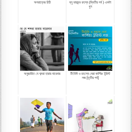
অপরাহ্নের চিঠি
ব্লু ডায়মন্ড রহস্য (দ্বিতীয় পর্ব ) একটা
খুন
অনুচ্চারিত যে শব্দরা হারায় বারেবার
টিটোদি ও রহস্যে ঘেরা কার্শিয়ং টুরিস্ট
লজ [তৃতীয় পর্ব]