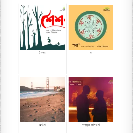
শৈশব
মা
এখনো
অদ্ভুত ভালবাসা