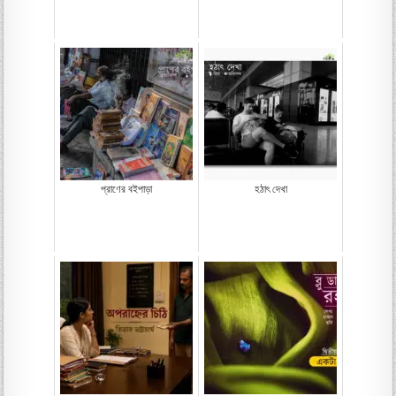
প্রাণের বইপাড়া
হঠাৎ দেখা