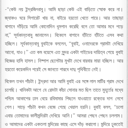
-“কেউ নয় ইন্দ্রজিৎবাবু। আমি ছাড়া কেউ এই বাড়িতে স্মোক করে না।
জ্যাকও ঘরে সিগারেট খায় না, বাইরে হয়তো খেতে পারে। আর তাছাড়া
বাগানে দাঁড়িয়ে আমি কোনোদিন ধূমপান করেছি বলে তো আমার মনে পড়ে
না,” সূর্যকান্তবাবু জানালেন। বিকেলে বাগানে হাঁটতে হাঁটতে এসব কথা
হচ্ছিল। সূর্যকান্তবাবু বুবাইকে বললেন, “বুবাই, ওনাদেরকে গ্রামটা দেখিয়ে
আনো, যাও।” এত কম বয়েসে এত সুন্দর একটা গাইডের দায়িত্ব পেয়ে বুবাই
বিজ্ঞের হাসি হাসল। নিষ্পাপ ছেলেটার মুখটা দেখে বারবার মায়া হচ্ছিল। আর
হয়তো কয়েকদিন পরেই সে জানতে পারবে দাদু পৃথিবীতে নেই।
বিকেল তখন পাঁচটা। ইন্দ্রদা আর আমি বুবাই এর সঙ্গে লাল মাটির গ্রাম দেখে
চলেছি। খানিকটা আগে যে রোদটা কাঁচা সোনার মত ছিল তাতে মুহূর্তের মধ্যে
পশ্চিম আকাশের ঢাল বেয়ে রবিমামার পিছলে যাওয়াতে রক্তের দাগ লেগে
গেল। সাড়ে পাঁচটা কখন বেজে গেছে খেয়াল হয়নি। বুবাই বলল, “চলো
এবার তোমাদের কালীমন্দিরটা দেখিয়ে আনি।” আমরা পেছন পেছন চললাম।
ও আমাদের একটা একতলা মন্দিরের কাছে এসে দাঁড় করালো। মন্দিরে ঢুকতেই