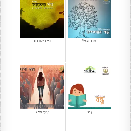
বছর সাতেক পর
উপকথার গাছ
মেঘলা স্বপ্ন
বন্ধু