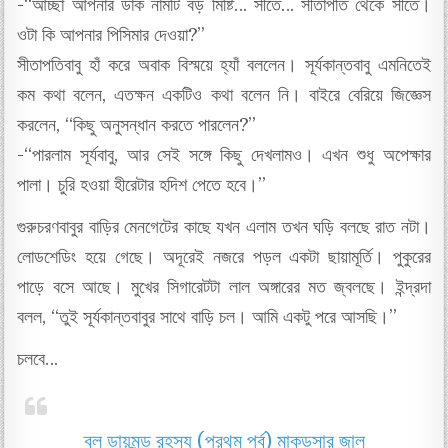
-“আচ্ছা আপনার ডাক নামটি বড় মিষ্টি… সীতে… সীতাপতি থেকে সীতে।
ওটা কি আপনার পিসিমার দেওয়া?”
সীতাপতিবাবু হাঁ করে অবাক বিস্ময়ে হ্যাঁ বললেন। সূর্যকান্তবাবু এমনিতেই
কম কথা বলেন, এতক্ষন একটিও কথা বলেন নি। বাইরে বেরিয়ে জিজ্ঞেস
করলেন, “কিছু অনুসন্ধান করতে পারলেন?”
-“পারলাম সূর্যবাবু, আর সেই সঙ্গে কিছু দেখলামও। এখন শুধু অপেক্ষার
পালা। চুরি হওয়া হীরেটার হদিশ পেতে হবে।”
গুরুচরণবাবুর বাড়ির মেনগেটের কাছে যখন এলাম তখন ঘড়ি বলছে রাত নটা।
লোডশেডিং হয়ে গেছে। অদূরেই নজরে পড়ল একটা ছায়ামূর্তি। পুকুরের
পাড়ে বসে আছে। মুখের সিগারেটটা লাল অঙ্গারের মত জ্বলছে। ইন্দ্রদা
বলল, “তুই সূর্যকান্তবাবুর সাথে বাড়ি চল। আমি একটু পরে আসছি।”
চলবে…
ব্লু ডায়মন্ড রহস্য (প্রথম পর্ব) মাকড়সার জাল