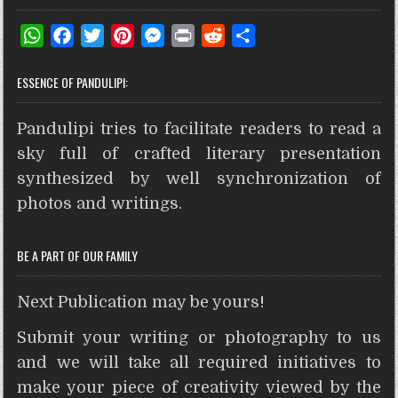
W
F
T
P
M
P
R
S
h
a
w
i
e
r
e
h
ESSENCE OF PANDULIPI:
a
c
i
n
s
i
d
a
t
e
t
t
s
n
d
r
Pandulipi tries to facilitate readers to read a
s
b
t
e
e
t
i
e
A
o
e
r
n
t
sky full of crafted literary presentation
p
o
r
e
g
synthesized by well synchronization of
p
k
s
e
photos and writings.
t
r
BE A PART OF OUR FAMILY
Next Publication may be yours!
Submit your writing or photography to us
and we will take all required initiatives to
make your piece of creativity viewed by the