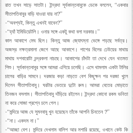
রাত তখন সাড়ে সাতটা। ইন্দ্রদা সূর্যকান্তবাবুকে ডেকে বললেন, “একবার
সীতাপতিবাবুর বাড়ি যাওয়া যায় না?”
-“অবশ্যই, কিন্তু এখনই যাবেন?”
-“হ্যাঁ ইমিডিয়েটলি। ওনার সঙ্গে একটু কথা বলা দরকার।”
কাল আকাশে মেঘ ছিল। কিন্তু আজ জ্যোৎস্না ভেঙ্গে পড়ছে সর্বত্র।
অজস্র নক্ষত্রমালা জেগে আছে আকাশে। পাশের বিলের ঢেউয়ের মাথায়
মাথায় দশবারোটা চন্দ্রকলা নাচছে। আকাশের চাঁদটা তা দেখে যেন থতমত
শিশু। সূর্যকান্তবাবুর সঙ্গে আমরা এগিয়ে চলেছি। এসে থামলাম একটা টালির
চালের বাড়ির সামনে। দরজার কড়া নাড়তে বেশ কিছুক্ষন পর দরজা খুলে
দিলেন সীতাপতিবাবু। ঘরটার ভেতরে দুটো রুম। আমরা বেতের মোড়াতে
তিনজন বসলাম। সীতাপতিবাবু দাঁড়িয়ে রইলেন। ইন্দ্রদা কোনো রকম ভনিতা
না করে সোজা প্রশ্নে চলে গেল।
-“মন্দিরে আজ যে সুমনবাবু খুন হয়েছেন তাঁকে আপনি চিনতেন ?”
-“না। একদম না।”
-“আচ্ছা বেশ। মন্দিরে দেখলাম বালিশ আর মশারি রয়েছে, ওখানে কেউ কি