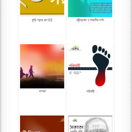
কুড়ি শব্দের গল্প 02
রবীন্দ্রনাথ ও ভারতীয় দর্শন
সম্পর্ক
পরিযায়ী