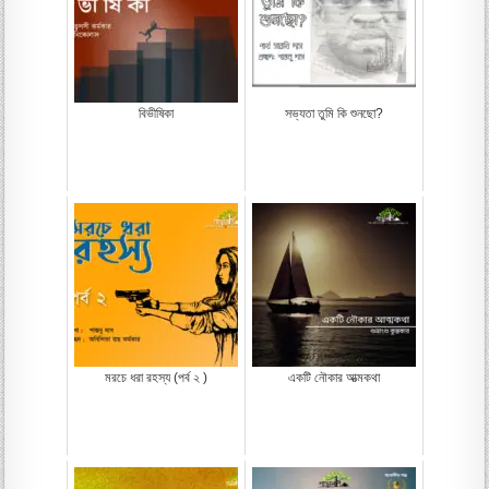
বিভীষিকা
সভ্যতা তুমি কি শুনছো?
মরচে ধরা রহস্য (পর্ব ২ )
একটি নৌকার আত্মকথা