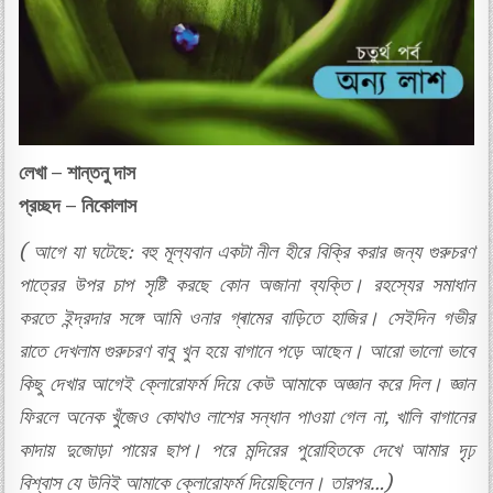
লেখা – শান্তনু দাস
প্রচ্ছদ – নিকোলাস
( আগে যা ঘটেছে: বহু মূল্যবান একটা নীল হীরে বিক্রি করার জন্য গুরুচরণ
পাত্রের উপর চাপ সৃষ্টি করছে কোন অজানা ব্যক্তি। রহস্যের সমাধান
করতে ইন্দ্রদার সঙ্গে আমি ওনার গ্ৰামের বাড়িতে হাজির। সেইদিন গভীর
রাতে দেখলাম গুরুচরণ বাবু খুন হয়ে বাগানে পড়ে আছেন। আরো ভালো ভাবে
কিছু দেখার আগেই ক্লোরোফর্ম দিয়ে কেউ আমাকে অজ্ঞান করে দিল। জ্ঞান
ফিরলে অনেক খুঁজেও কোথাও লাশের সন্ধান পাওয়া গেল না, খালি বাগানের
কাদায় দুজোড়া পায়ের ছাপ। পরে মন্দিরের পুরোহিতকে দেখে আমার দৃঢ়
বিশ্বাস যে উনিই আমাকে ক্লোরোফর্ম দিয়েছিলেন। তারপর…)