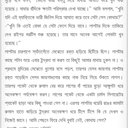
মুড়ে বসে বলল, “কোনো ভারী বস্তু দিয়ে মাথায় আঘাত করে খুন করা
হয়েছে। মাথার বাঁদিকে ক্ষতটা পরিস্কার দেখা যাচ্ছে।” আমি বললাম, “খুনি
যদি এই ব্যাক্তিকে ভারী জিনিস দিয়ে আঘাত করে তবে সেটা গেল কোথায়?”
-“খুনি কি এতই বোকা যে সেটা ফেলে দিয়ে যাবে। লাশটার দিকে তাকিয়ে
দেখ রাইগর মরটিস শুরু হয়েছে। তার মানে অনেক আগেই লোকটা খুন
হয়েছে।”
লাশটার চারপাশে স্যাঁতসেঁতে মেঝেতে রক্ত ছড়িয়ে ছিটিয়ে ছিল। লাশটার
কাছে সটান শুয়ে এবার ইন্দ্রদা যা করল তা কিছুই আমার মাথায় ঢুকল না। ও
প্রথমে মন্দিরের মেঝেতে ধুলোয় বসে পড়ল, তারপর যেসব জায়গায় লাশটার
রক্ত পড়েছিল সেসব জায়গাগুলোর কাছে নাক নিয়ে গিয়ে শুঁকতে লাগল।
তারপর পকেট থেকে রুমাল বের করে লাশের বাঁ পায়ের বুড়ো আঙ্গুলটা ধরে
অনেকক্ষণ পর্যবেক্ষণ করল। লাশের পকেট থেকে একটা চার্মস সিগারেটের
প্যাকেট ছাড়া আর কিছু পাওয়া গেল না। এরপর লাশটার খয়েরি রঙের জামাটা
রুমাল হাতে জড়িয়ে ইন্দ্রদা অনেকক্ষণ ধরে টিপে টিপে কি যে দেখল ও
নিজেই জানে। আমি পেছনে ফিরে দেখি বুবাই নেই, কোথায় গেল?