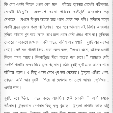
কি যেন একটা শিহরন খেলে গেল মনে। বাইরের তুলনায় মেঝেটা পরিস্কার,
মেঝেটা সিমেন্টের। একপাশে কালো পাথরের কালীমূর্তি অন্ধকারে ভয়
দেখাচ্ছে। যেখানে বিগ্রহ রয়েছে তার পাশে একটা সরু গলি। মন্দিরের মধ্যে
একটা সুন্দর ফুলের গন্ধ পাচ্ছিলাম। মনে মনে ভাবলাম এই নির্জন অন্ধকার
মন্দিরে কাউকে খুন করে ফেলে রেখে চলে গেলে কেউ টেরও পাবে না। মন্দিরের
ভেতরে এককোণে দেখলাম একটা মাদুর, বালিশ আর মশারি। বুবাই এর ভয়ডর
নেই। সেই সরু গলিটা দিয়ে যেতে যেতে বলল, “দেখবে এসো, এদিকে একটা
শিবের পাথর আছে। শিবরাত্রির দিনে মায়েরা জল ঢালে।” আমরাও সেই
সংকীর্ণ গলিটার মধ্যে দিয়ে ঢুকে পড়লাম। হঠাৎ বুবাই ছুটে এসে আমার গায়ে
ঝাঁপিয়ে পড়ল। ও কিছু একটা দেখে খুব ভয় পেয়েছে। ইন্দ্রদা এগিয়ে গেল,
পেছনে আমি আর বুবাই। গিয়ে যা দেখলাম তা দেখে আমার চক্ষুস্থির…
একটা লাশ।
বুবাই বলে উঠল, “দাদুর কাছে এসেছিল সেই লোকটা।” আমি চমকে
উঠলাম। ইন্দ্রদাকে দেখলাম কিছু ক্লু খুঁজছে। ইন্দ্রদা লাশটার কাছে হাঁটু