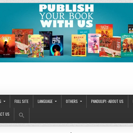
G
FULL SITE
LANGUAGE
OTHERS
PANDULIPI -ABOUT US
Search Button
Search
CT US
for: