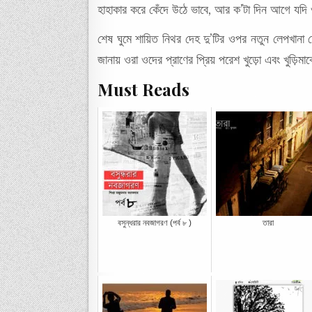
হাহাকার করে কেঁদে উঠে ভাবে, আর ক’টা দিন আগে যদি 
শেষ ঘুমে শায়িত নিথর দেহ দু’টির ওপর নতুন লেপখানা ঢে
জানায় ওরা ওদের প্রাণের প্রিয় পরেশ খুড়ো এবং খুড়িম
Must Reads
বসুন্ধরার নবজাগরণ (পর্ব ৮ )
তারা