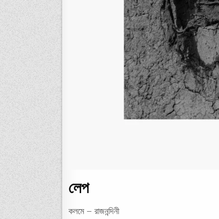
লেপ
কলমে – রাজনন্দিনী