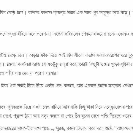
দিন বেড়ে চলে। কাশতে কাশতে ক্লান্ত সরমা এক সময় খুব অসুস্থ হয়ে পড়ে। ঠি
ঠান্ডা লেগে জ্বর বাঁধিয়ে বসে পরেশও। নগেন কবিরাজের শেকড় বাকড়ের রসেও কোনও ক
দাপটও বেড়ে চলে। বেড়ার ফাঁক দিয়ে সেই হিম শীতল বাতাস সরমা-পরেশের ঘর
দিকে। রমলা, কাকলিরা রোজ যে যতটুকু রান্না করে, তারই কিছুটা ওদের খুড়ো-খুড়িমা
তেও শরীর সায় দেয় না পরেশ-সরমার।
 টাকা ওরা সবাই মিলে দিয়ে একটা লেপ বানাবে, আর একজন ভালো ডাক্তার দেখাবে
করে, ধুনকরকে দিয়ে একটা লেপ বানিয়ে আর বাকি কিছু টাকা নিয়ে সন্ধ‍্যেবেলা
েখে, প্রচন্ড ঠান্ডা আর সহ্য করতে না পেরে চির ঘুমের দেশে পাড়ি দিয়েছে ওদের সব
য়ে দুয়ারের সামনেটায় বসে পড়ে…, সুরজ, কমল চিৎকার করে বলে ওঠে, “আমাদের