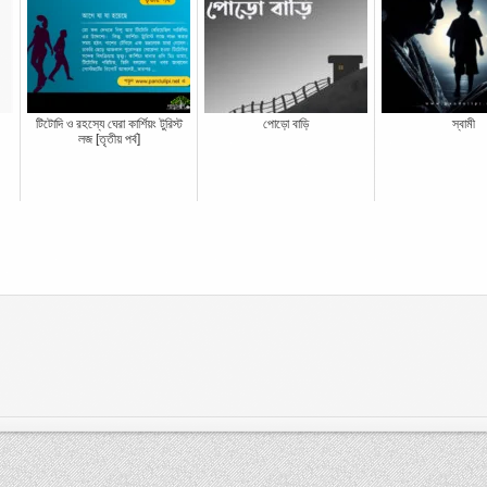
টিটোদি ও রহস্যে ঘেরা কার্শিয়ং টুরিস্ট
পোড়ো বাড়ি
স্বামী
লজ [তৃতীয় পর্ব]