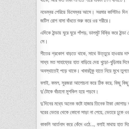
থাকে, আর কত টাকা লাগতে পারে একটা লেপ বানাতে।
নভেম্বর পেরিয়ে ডিসেম্বর আসে। সরমার কাশিটাও দিন 
জটিল রোগ বাসা বাঁধতে শুরু করে ওর শরীরে।
এদিকে ঠান্ডায় ঘুরে ঘুরে পাঁপড়, ডালমুট বিক্রি করে 
সে।
শীতের প্রকোপ বাড়তে থাকে, সাথে উত্তুরে হাওয়ার 
সাধ্য মত সাহায্যের হাত বাড়িয়ে দেয় খুড়ো-খুড়িমার 
অবস্থাতেই পড়ে থাকে। খাবারটুকু হাতে নিয়ে মুখে তুল
বলাই, কমল, সুরজরা আলোচনা করে ঠিক করে, কিছু কিছু
দু’টোকে বাঁচানো মুশকিল হয়ে পড়বে।
দু’দিনের মধ্যে অনেক কষ্টে হাজার তিনেক টাকা জোগাড় 
ঘরের ভেতর থেকে কোনো সাড়া না পেয়ে, ভেতরে ঢুকে ওরা দ
কাকলি আর্তনাদ করে কেঁদে ওঠে…, বলাই মাথায় হাত দি