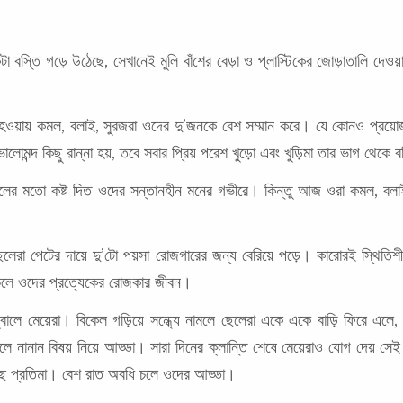
বস্তি গড়ে উঠেছে, সেখানেই মুলি বাঁশের বেড়া ও প্লাস্টিকের জোড়াতালি দেও
তি হওয়ায় কমল, বলাই, সুরজরা ওদের দু’জনকে বেশ সম্মান করে। যে কোনও প্রয়
লোমন্দ কিছু রান্না হয়, তবে সবার প্রিয় পরেশ খুড়ো এবং খুড়িমা তার ভাগ থেকে 
বানলের মতো কষ্ট দিত ওদের সন্তানহীন মনের গভীরে। কিন্তু আজ ওরা কমল, বলাই
লেরা পেটের দায়ে দু’টো পয়সা রোজগারের জন্য বেরিয়ে পড়ে। কারোরই স্থিত
 চলে ওদের প্রত্যেকের রোজকার জীবন।
ালে মেয়েরা। বিকেল গড়িয়ে সন্ধ্যে নামলে ছেলেরা একে একে বাড়ি ফিরে এলে, 
 নানান বিষয় নিয়ে আড্ডা। সারা দিনের ক্লান্তি শেষে মেয়েরাও যোগ দেয় সেই
কাছে প্রতিমা। বেশ রাত অবধি চলে ওদের আড্ডা।