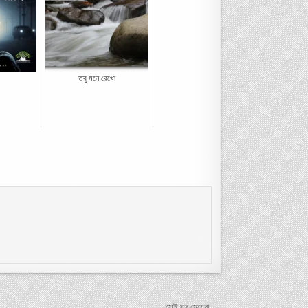
তবু মনে রেখো
সেই সব মেয়েরা →