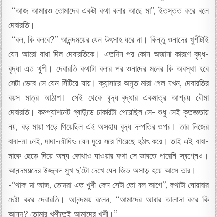
-“আজ আমার‌ও তোমাদের একটা কথা বলার আছে মা”, ইতস্তত করে বলে
দেবারতি।
-“বল, কি বলবে?” আনন্দময়ের যেন উৎসাহ ধরে না। কিন্তু ওনাদের খুশীটাই
যেন আরো বাধা দিল দেবারতিকে। এতদিন পর কোন অজানা কারণে বৃদ্ধ-
বৃদ্ধা এত খুশী। দেবারতি কথাটা বলার পর ওনাদের মনের কি অবস্থা হবে
সেটা ভেবে সে যেন সিঁটিয়ে যায়। ক্যান্সারে অমৃত মারা গেল যখন, দেবারতির
বয়স মাত্র আঠাশ। সেই থেকে বৃদ্ধ-বৃদ্ধার একমাত্র আশ্রয় বৌমা
দেবারতি। কমপ্যাশনেট গ্ৰাউন্ডে চাকরিটা পেয়েছিল সে- শুধু সেই কৃতজ্ঞতায়
নয়, বড় মায়া পড়ে গিয়েছিল এই অসহায় বৃদ্ধ দম্পতির ওপর। তার নিজের
বাবা-মা নেই, দাদা-বৌদিও যেন দূরে সরে গিয়েছে হঠাৎ করে। তাই এই বাবা-
মাকে ছেড়ে দিয়ে অন্য কোথাও যাওয়ার কথা সে ভাবতে পারেনি স্বপ্নেও।
আনন্দময়দের উজ্জ্বল মুখ দু’টো দেখে যেন জিভ অসাড় হয়ে আসে তার।
-“থাক মা আজ, তোমরা এত খুশী কেন সেটা তো বল আগে”, কথাটা ঘোরাবার
চেষ্টা করে দেবারতি। আনন্দময় বলেন, “আমাদের আবার আলাদা করে কি
আনন্দ? তোমার খুশীতেই আমাদের খুশী।”