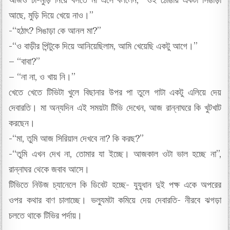
আজ‌ও চা-মুড়ি নিয়ে বসতে মা এসে বললেন, “ওই ঠোঙায় একটা সিঙাড়া
আছে, মুড়ি দিয়ে খেয়ে নাও।”
-“হঠাৎ? সিঙাড়া কে আনল মা?”
-“ও বাড়ীর পিন্টুকে দিয়ে আনিয়েছিলাম, আমি খেয়েছি একটু আগে।”
– “বাবা?”
– “না না, ও খায় নি।”
খেতে খেতে টিভিটা খুলে বিছানার উপর পা তুলে গাটা একটু এলিয়ে দেয়
দেবারতি। মা অন্যদিন এই সময়টা টিভি দেখেন, আজ রান্নাঘরে কি খুটখাট
করছেন।
-“মা, তুমি আজ সিরিয়াল দেখবে না? কি করছ?”
-“তুমি এখন দেখ না, তোমার যা ইচ্ছে। আজকাল ওটা ভাল হচ্ছে না”,
রান্নাঘর থেকে জবাব আসে।
টিভিতে নিউজ চ্যানেলে কি ডিবেট হচ্ছে- যুযুধান দুই পক্ষ একে অপরের
ওপর কথার বাণ চালাচ্ছে। ভল্যুমটা কমিয়ে দেয় দেবারতি- নীরবে ঝগড়া
চলতে থাকে টিভির পর্দায়।