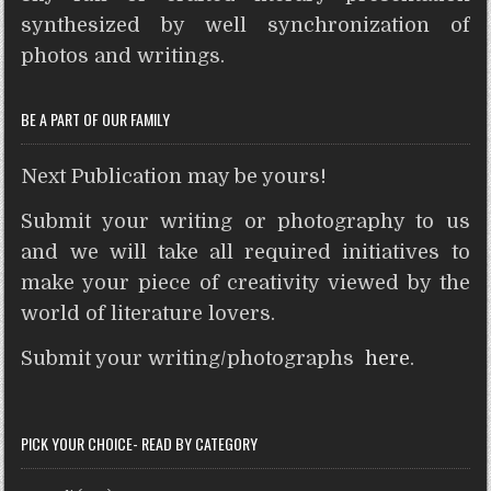
p
o
r
e
g
synthesized by well synchronization of
p
k
s
e
photos and writings.
t
r
BE A PART OF OUR FAMILY
Next Publication may be yours!
Submit your writing or photography to us
and we will take all required initiatives to
make your piece of creativity viewed by the
world of literature lovers.
Submit your writing/photographs
here
.
PICK YOUR CHOICE- READ BY CATEGORY