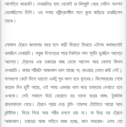
আপত্তি করেননি। দেবারতির হাত থেকেই চা-বিস্কুট খেয়ে সেদিন অনশন
ভেঙ্গেছিলেন তিনি। ওর গলায় রবীন্দ্রসঙ্গীত শুনে বুকে জড়িয়ে ধরেছিলেন
তাকে।
লোকাল ট্রেনে জানালার ধারে বসে বাড়ী ফিরতে ফিরতে এইসব কথাগুলোই
ভাবছিল দেবারতি। সবুজ দিগন্তের পারে টকটকে লাল সূর্যটা ডুবছিল আস্তে
আস্তে। ট্রেনের এক হকারের কাছ থেকে আপেল আর বেদানা কিনল
দেবারতি। বাবার শরীরটা আজকাল ভাল যাচ্ছে না, খাওয়ার তেমন রুচি নেই।
ফলগুলো কেটে দিলে হয়তো একটু মুখ বদল হবে বৃদ্ধের। ডিসেম্বরের শেষে
কয়েক দিন ছুটি আছে, ওই সময় একবার ভাল করে ডাক্তার দেখাতে হবে
ওনাকে। সেই সকালে উঠে বেরোতে হয় তাকে ঘরের কাজ, টুকটাক
রান্নাবান্না সেরে। ট্রেনে প্রায় দেড় ঘন্টা- তারপর টোটোতে আরো আধ
ঘন্টাটাক। ফিরে গিয়ে আর শরীর চলতে চায় না। যা ভিড় হয় ট্রেনে
আজকাল। তাছাড়া আজ লাইনে কাজ হচ্ছে, কাল অবরোধ- এসব তো