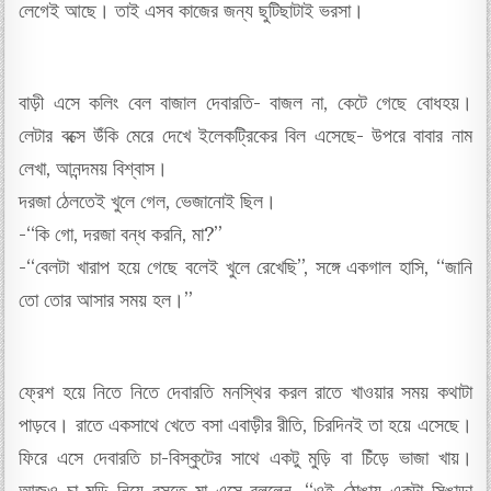
লেগেই আছে। তাই এসব কাজের জন্য ছুটিছাটাই ভরসা।
বাড়ী এসে কলিং বেল বাজাল দেবারতি- বাজল না, কেটে গেছে বোধহয়।
লেটার বক্সে উঁকি মেরে দেখে ইলেকট্রিকের বিল এসেছে- উপরে বাবার নাম
লেখা, আনন্দময় বিশ্বাস।
দরজা ঠেলতেই খুলে গেল, ভেজানোই ছিল।
-“কি গো, দরজা বন্ধ করনি, মা?”
-“বেলটা খারাপ হয়ে গেছে বলেই খুলে রেখেছি”, সঙ্গে একগাল হাসি, “জানি
তো তোর আসার সময় হল।”
ফ্রেশ হয়ে নিতে নিতে দেবারতি মনস্থির করল রাতে খাওয়ার সময় কথাটা
পাড়বে। রাতে একসাথে খেতে বসা এবাড়ীর রীতি, চিরদিন‌ই তা হয়ে এসেছে।
ফিরে এসে দেবারতি চা-বিস্কুটের সাথে একটু মুড়ি বা চিঁড়ে ভাজা খায়।