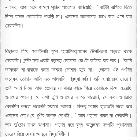
-“দেখ, আজ তোর জন্যে সুজির পায়েস‌ও বানিয়েছি।” বাটিটা এগিয়ে দিতে
দিতে বলেন দেবারতির শাশুড়ি মা। এনাদের ভালবাসায় চোখে জল এসে যায়
দেবারতির।
বিছানায় গিয়ে মোবাইলটা খুলে হোয়াটসঅ্যাপের টেক্সটগুলো পড়তে থাকে
দেবারতি। সন্দীপনের একটা বড়সড় মেসেজে চোখটা আটকে যায় তার। “আমি
জানতাম মা-বাবাকে বলার ক্ষমতা তোমার হবে না। তোমার এই গুণটার
জন্যেই তোমায় আমি এত ভালবাসি, শ্রদ্ধা করি। তুমি ওনাদের‌ই মেয়ে।
তাই আমি নিজে আজ তোমার মা-বাবার কাছে গিয়ে তোমাকে ভিক্ষা চেয়েছি
ওনাদের থেকে। যে কথা তুমি ওনাদের বলতে পারোনি, সে কথা ওনারাও
কোনদিন বলতে পারেননি হয়তো তোমায়। কিন্তু আমার হাতদুটো হাতে ধরে
ওনাদের চোখে যে খুশীর অশ্রু দেখেছি…”, আর পড়তে পারল না দেবারতি।
তার দু’চোখ তখন ঝাপসা। পাশের ঘরে বৃদ্ধ আনন্দময় দম্পতি প্রথমবার
মেয়ের বিয়ে দেবার আনন্দে নিদ্রাবিহীন।