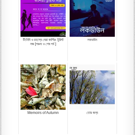
টিটোদি ও রহস্যে ঘেরা কার্শিয়ং টুরিস্ট
লকডাউন
লজ [পঞ্চম ও শেষ পর্ব ]
Memoirs of Autumn
তোর জন্য