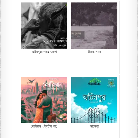
অবিনশ্বর গামছাওয়ালা
জীবন যেমন
কোরিয়ান (দ্বিতীয় পর্ব)
অচিনপুর