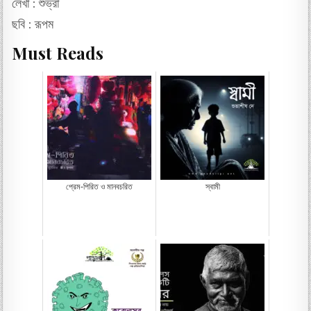
লেখা : শুভ্রা
ছবি : রূপম
Must Reads
প্রেম-পিরিত ও মানবচরিত
স্বামী