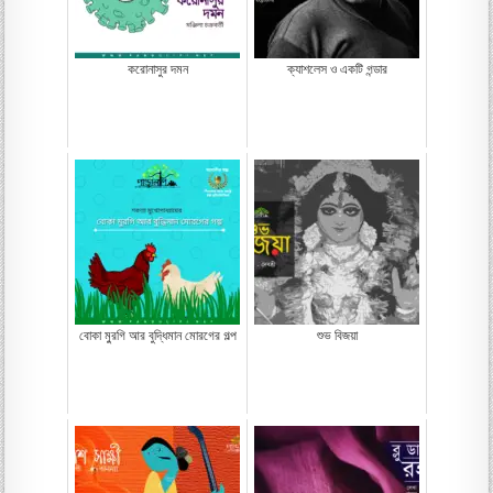
করোনাসুর দমন
ক্যাশলেস ও একটি গন্ডার
বোকা মু্রগি আর বুদ্ধিমান মোরগের গল্প
শুভ বিজয়া