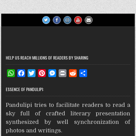
navigation
HELP US REACH MILLIONS OF READERS BY SHARING
W
F
T
P
M
P
R
S
h
a
w
i
e
r
e
h
ESSENCE OF PANDULIPI:
a
c
i
n
s
i
d
a
t
e
t
t
s
n
d
r
Pandulipi tries to facilitate readers to read a
s
b
t
e
e
t
i
e
A
o
e
r
n
t
sky full of crafted literary presentation
p
o
r
e
g
synthesized by well synchronization of
p
k
s
e
photos and writings.