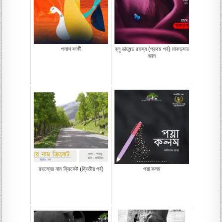
পলাশ সাক্ষী
ব্লু ডায়মন্ড রহস্য (প্রথম পর্ব) মাকড়সার
জাল
রহস্যের নাম ক্রিকেট (দ্বিতীয় পর্ব)
পয়া কলম