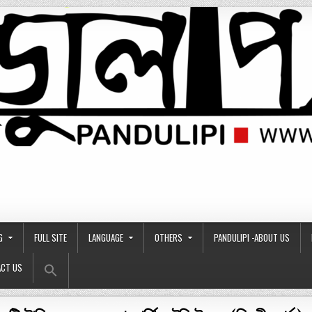
G
FULL SITE
LANGUAGE
OTHERS
PANDULIPI -ABOUT US
Search Button
Search
CT US
for: