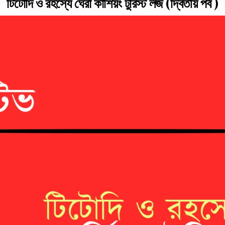
টিটোদি ও রহস্যে ঘেরা কার্শিয়ং টুরিস্ট লজ (দ্বিতীয় পর্ব )