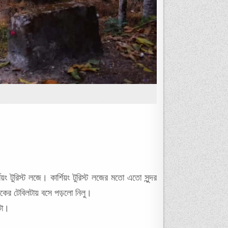
টুরিস্ট লজে। কার্শিয়ং টুরিস্ট লজের মতো এতো সুন্দর
িকের টেবিলটায় বসে পড়লো নিলু।
টা।