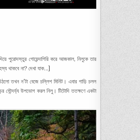
য়ে পুরোদস্তুর গোয়েন্দাগিরি করে আজকাল, নিলুকে তার
ন রহস্য থাকবে না? দেখা যাক…]
ে উঠলো তখন ন’টা বেজে চল্লিশ মিনিট। এবার গাড়ি চলল
ড়ের সৌন্দর্য্য উপভোগ করল নিলু। টিটোদি ততক্ষণে একটা