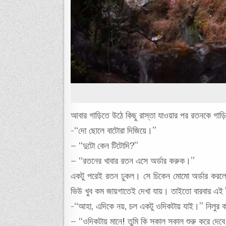
আবার গাড়িতে উঠে কিছু রাস্তা যাওয়ার পর রতনকে গাড
-“দো ছোলে বাটোরা দিজিয়ে।”
– “দুটো কেন টিটোদি?”
– “রতনের খাবার রতন এসে অর্ডার করুক।”
একটু পরেই রতন ঢুকল। সে চিকেন মোমো অর্ডার করলো। ব
ভিউ খুব কম জায়গাতেই দেখা যায়। তাইতো বারবার এই ট
-“আহা, এদিকে নয়, চল একটু ওদিকটায় যাই।” নিলুর কাঁ
– “ওদিকটায় মানে! তুমি কি সকাল সকাল শুরু করে দেবে