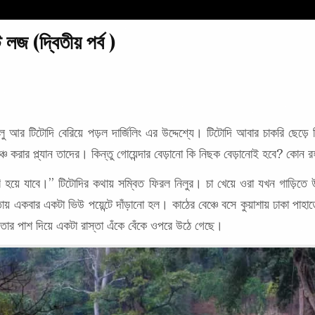
ট লজ (দ্বিতীয় পর্ব )
আর টিটোদি বেরিয়ে পড়ল দার্জিলিং এর উদ্দেশ্যে। টিটোদি আবার চাকরি ছেড়ে দি
লাঞ্চ করার প্ল্যান তাদের। কিন্তু গোয়েন্দার বেড়ানো কি নিছক বেড়ানোই হবে? কো
রি হয়ে যাবে।” টিটোদির কথায় সম্বিত ফিরল নিলুর। চা খেয়ে ওরা যখন গাড়িত
তায় একবার একটা ভিউ পয়েন্টে দাঁড়ানো হল। কাঠের বেঞ্চে বসে কুয়াশায় ঢাকা পাহা
 তার পাশ দিয়ে একটা রাস্তা এঁকে বেঁকে ওপরে উঠে গেছে।