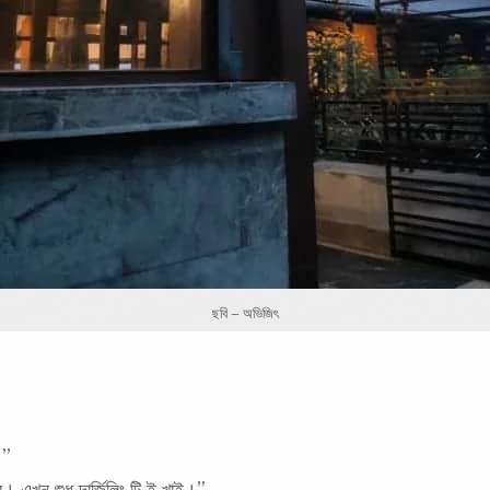
ছবি – অভিজিৎ
।”
 এখন শুধু দার্জিলিং টি ই খাই।”