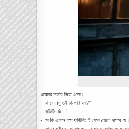
ওয়েটার অর্ডার নিতে এলো।
-“কি রে নিলু তুই কি খাবি বল?”
-“দার্জিলিং টি।”
-“সে কি এখানে বসে দার্জিলিং টি খেলে লোকে হাসবে যে
-“আমার শরীর ভালো লাগছে না। খুব গা গোলাচ্ছে আমার।