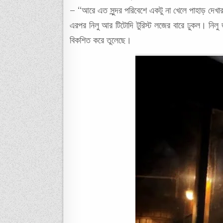
– “আরে এত সুন্দর পরিবেশে একটু না খেলে পাহাড় দেখ
এরপর নিলু আর টিটোদি টুরিস্ট লজের বারে ঢুকল। নিলু জ
বিকশিত করে তুলেছে।