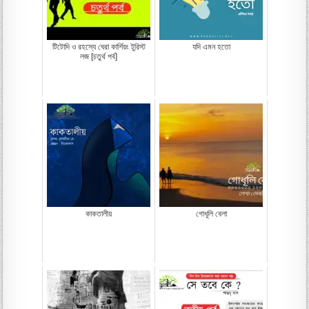
টিটোদি ও রহস্যে ঘেরা কার্শিয়ং টুরিস্ট
যদি এমন হতো
লজ [চতুর্থ পর্ব]
কাকতালীয়
গোধূলি বেলা