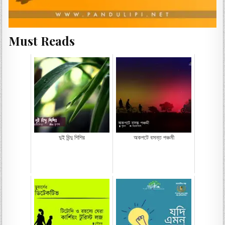
Must Reads
দুই বিন্দু শিশির
অকপটে বসন্ত পঞ্চমী