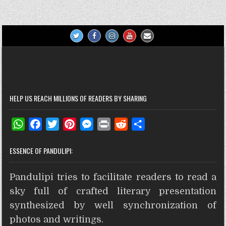
navigation
t
r
HELP US REACH MILLIONS OF READERS BY SHARING
W
F
T
P
M
P
R
S
h
a
w
i
e
r
e
h
ESSENCE OF PANDULIPI:
a
c
i
n
s
i
d
a
t
e
t
t
s
n
d
r
Pandulipi tries to facilitate readers to read a
s
b
t
e
e
t
i
e
A
o
e
r
n
t
sky full of crafted literary presentation
p
o
r
e
g
synthesized by well synchronization of
p
k
s
e
photos and writings.