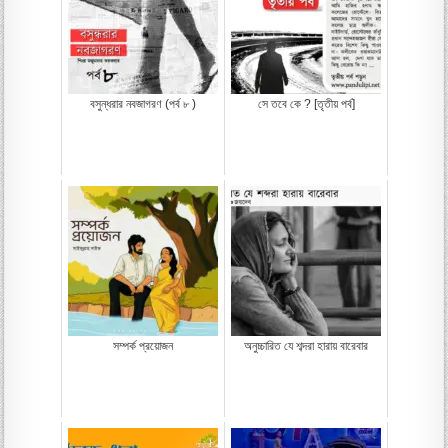
বসুন্ধরার নবজাগরণ (পর্ব ৮ )
সে তবে কে ? [তৃতীয় পর্ব]
সম্পর্ক প্রয়োজন
অনুচ্চারিত যে শব্দরা হারায় বারেবার