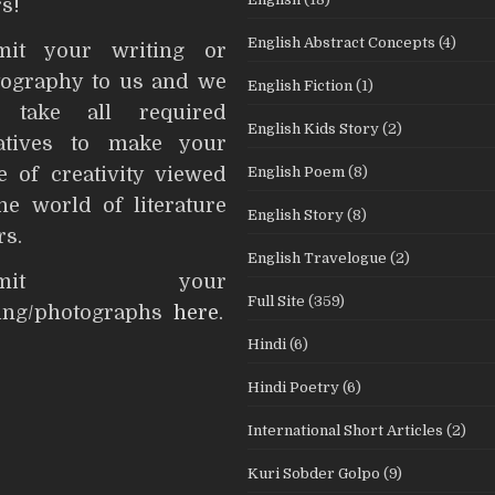
s!
English Abstract Concepts
(4)
mit your writing or
ography to us and we
English Fiction
(1)
l take all required
English Kids Story
(2)
iatives to make your
English Poem
(8)
e of creativity viewed
he world of literature
English Story
(8)
rs.
English Travelogue
(2)
ubmit your
Full Site
(359)
ting/photographs
here
.
Hindi
(6)
Hindi Poetry
(6)
International Short Articles
(2)
Kuri Sobder Golpo
(9)