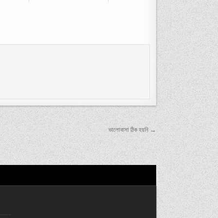
ভালোবাসা ঠিক হয়নি →