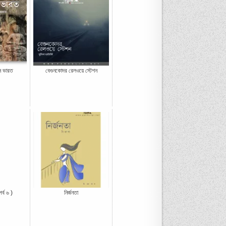
ন ভারত
বেগুনকোদর রেলওয়ে স্টেশন
র্ব ৬ )
নির্জনতা