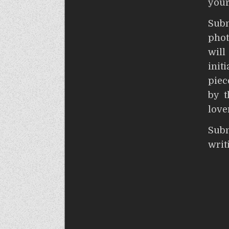
your
Sub
phot
wil
init
piec
by t
love
S
wri