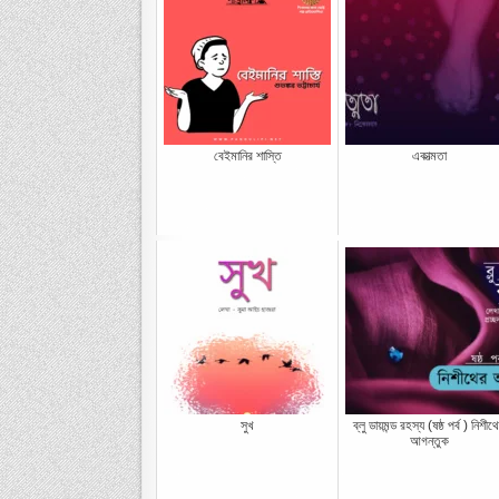
বেইমানির শাস্তি
একাত্মতা
সুখ
ব্লু ডায়মন্ড রহস্য (ষষ্ঠ পর্ব ) নিশীথ
আগন্তুক