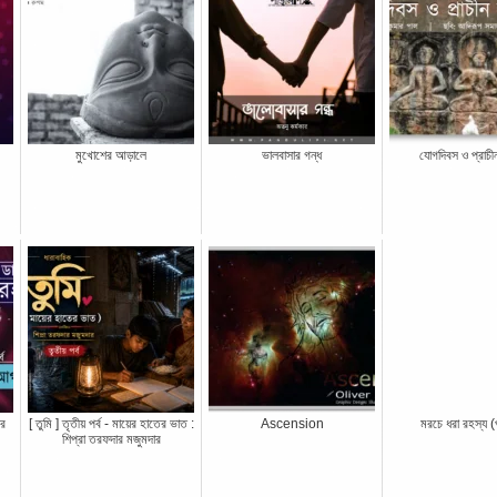
মুখোশের আড়ালে
ভালবাসার গন্ধ
যোগদিবস ও প্রাচী
ের
[ তুমি ] তৃতীয় পর্ব - মায়ের হাতের ভাত :
Ascension
মরচে ধরা রহস্য (প
শিপ্রা তরফদার মজুমদার