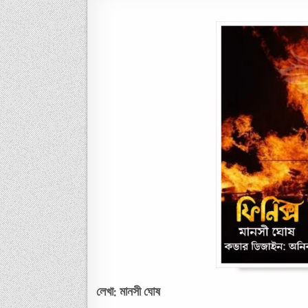
লেখা: মানসী ঘোষ