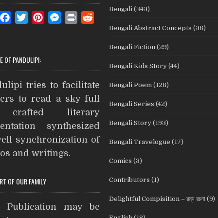
Bengali
(343)
W
F
T
P
M
P
R
Bengali Abstract Concepts
(38)
a
w
i
e
r
e
c
i
n
s
i
d
Bengali Fiction
(29)
e
t
t
s
n
d
E OF PANDULIPI:
Bengali Kids Story
(44)
b
t
e
e
t
i
A
o
e
r
n
t
ulipi tries to facilitate
Bengali Poem
(128)
o
r
e
g
ers to read a sky full
Bengali Series
(42)
k
s
e
crafted literary
t
r
Bengali Story
(193)
entation synthesized
ell synchronization of
Bengali Travelogue
(17)
os and writings.
Comics
(3)
Contributors
(1)
ART OF OUR FAMILY
Delightful Compisition – রম্য রচনা
(9)
t Publication may be
English
(18)