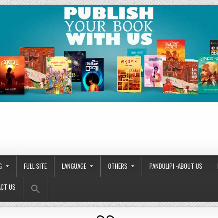
G
FULL SITE
LANGUAGE
OTHERS
PANDULIPI -ABOUT US
Search Button
Search
CT US
for: