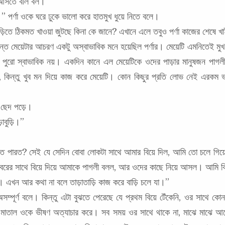
বে আসতে বলি বল।”
 পর্ণা ওকে ঘরে ঢুকে ভালো করে হাতমুখ ধুয়ে নিতে বলে।
়িতে ঠিকমত খাওয়া জুটছে কিনা কে জানে? এখানে এলে তবুও পর্ণা কাজের শেষে খাইয
ান্ত মেয়েটার আচরণ একটু অস্বাভাবিক মনে হয়েছিল পর্ণার। মেয়েটি এমনিতেই ম
টি পুরো স্বাভাবিক নয়। একদিন কানে এল মেয়েটিকে ওদের পাড়ার মানুষজন পাগলী
িন্তু খুব মন দিয়ে কাজ করে মেয়েটি। কোন কিছুর প্রতি লোভ নেই এরকম ভাল
় ছেদ পড়ে।
াবুড়ি।”
 পারত? সেই যে সেদিন বোবা লোকটা সাথে আমার বিয়ে দিল, আমি তো চলে গিয়ে
বরের সাথে বিয়ে দিয়ে আমাকে পাগলী বলল, আর ওদের কাছে নিয়ে আসল। আমি কি
 এখন আর কথা না বলে তাড়াতাড়ি কাজ করে বাড়ি চলে যা।”
ম্পূর্ণ বলে। কিন্তু এটা বুঝতে পেরেছে যে প্রথম বিয়ে টেঁকেনি, ওর সাথে কো
 ওই মাতাল ওকে ভীষণ অত্যাচার করে। সব সময় ওর সাথে থাকে না, মাঝে মাঝে আ