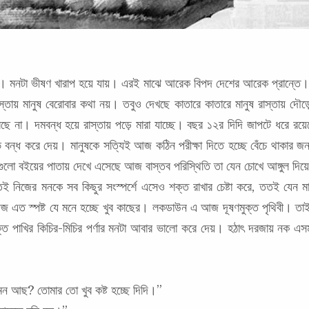
়। মনটা ভীষণ খারাপ হয়ে যায়। এরই মাঝে আরেক বিপদ দেশের আরেক প্রান্তে। কা
তায় মানুষ বেরোবার কথা নয়। তবুও দেখছে কাতারে কাতারে মানুষ রাস্তায় দৌড়
পারছে না। দমবন্ধ হয়ে রাস্তায় পড়ে মারা যাচ্ছে। বছর ১২র দিদি জাপটে ধরে
ভি বন্ধ করে দেয়। মানুষকে সত্যিই আজ কঠিন পরীক্ষা দিতে হচ্ছে বেঁচে থাকার জন্
ো বইয়ের পাতায় দেখে এসেছে আজ বাস্তব পরিস্থিতি তা যেন চোখে আঙ্গুল দিয়ে
িজের মনকে সব কিছুর সংস্পর্শে এসেও শক্ত রাখার চেষ্টা করে, ততই যেন মাঝে
় আজ এত স্পষ্ট যে মনে হচ্ছে খুব কাছের। লকডাউন এ আজ দূষণমুক্ত পৃথিবী। তাই
ক্ত পাখির কিচির-মিচির পর্ণার মনটা আবার ভালো করে দেয়। হঠাৎ দরজায় নক
েমন আছ? তোমার তো খুব কষ্ট হচ্ছে দিদি।”