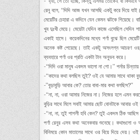
-“হ্যাঁ, সে তো হচ্ছে, কিন্তু এসময় তোকেই বা কিভা
রেনু বলে, “দিদি আজ যখন আসছি একটু করে দিয়ে যাই।”
মেয়েটির চেহারা এ কদিনে যেন কেমন ঝটকে গিয়েছে। বাড
খুব দুঃখী মেয়ে। মেয়েটা যেদিন কাজে এসেছিল সেদিন শ
একাই হাসে। কয়েকদিনের মধ্যে পর্ণা বুঝে ছিল মেয়ে
অনেক কষ্ট পেয়েছে। তাই একটু অসংলগ্ন আচরণ ওর, ক
ব্যবহারে পর্ণা ওর প্রতি একটা টান অনুভব করে।
-“দিদি ওরা মানুষ একদম ভালো না গো।” পর্নার চিন্তায
-“কাদের কথা বলছিস তুই? ওই যে আমার সাথে থাকা বুড়
-”বুড়াবুড়ি আবার কে? তোর বাবা-মার কথা বলছিস?”
-“না, না, ওরা আমার নিজের না। নিজের হলে এমন করতে
বুড়ির সাথে মিলে সবাই আমার ছোট বোনটাকে আবার ওই 
-“না, না, তুই পাগলী হবি কেন? তুই একদম ঠিক আছিস।
পর্ণা রেনুর এসব কথা অনেকবার শুনেছে। কথাগুলো ও অস
বিনিময়ে কোন মাতালের সাথে ওর বিয়ে দিয়ে দেয়।