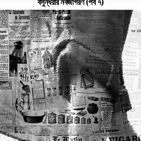
বসুন্ধরার নবজাগরণ (পর্ব ৭)