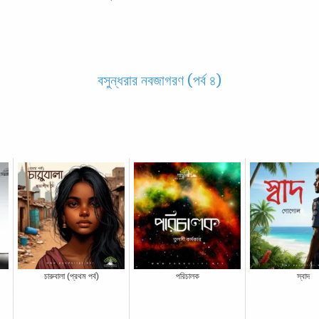
বসুন্ধরার নবজাগরণ (পর্ব ৪)
চারুবালা (প্রথম পর্ব)
পরিচালক
স্বাদ