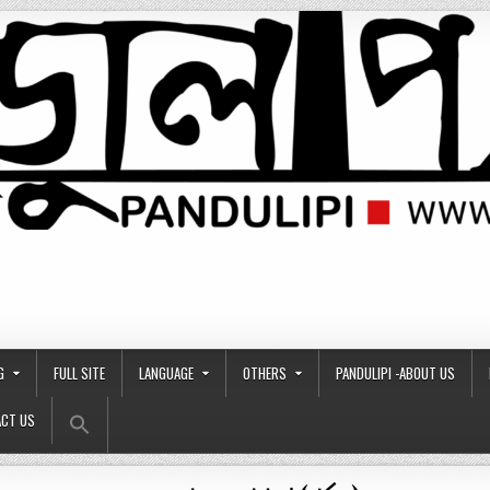
G
FULL SITE
LANGUAGE
OTHERS
PANDULIPI -ABOUT US
Search Button
Search
CT US
for: