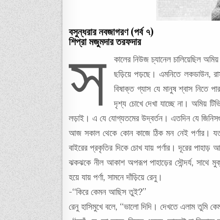
বসুন্ধরার নবজাগরণ (পর্ব ৭)
শিপ্রা মজুমদার তরফদার
স
কালের নিউজ চ্যানেল চালিয়েছিল অমিয
ছড়িয়ে পড়ছে। এমনিতে লকডাউন, রাস্
বিষাক্ত গ্যাস যে মানুষ শ্বাস নিতে 
দৃশ্য চোখে দেখা যাচ্ছে না। অমিয় টি
লড়াই। এ যে যোগ্যতমের উদ্বর্তন। এতদিন যে জিনিসগুল
আজ সকাল থেকে কোন কাজে ঠিক মন নেই পর্ণার। যতই ন
বাইরের প্রকৃতির দিকে চোখ যায় পর্ণার। দূরের পাহাড
ঝকঝকে নীল আকাশ অপরূপ পাহাড়ের সৌন্দর্য, সাথে মু
হয়ে যায় পর্ণা, সামনে দাঁড়িয়ে রেনু।
-“কিরে কেমন আছিস তুই?”
রেনু হাসিমুখে বলে, “ভালো দিদি। দেখতে এলাম তুমি ক