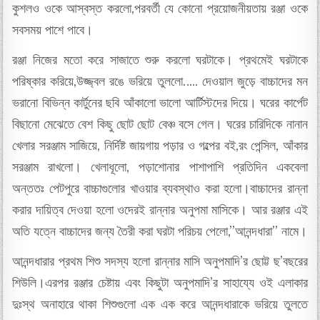
কুশলও ওকে আস্বস্ত করলো,পরবর্তী যে কোনো প্রয়োজনীয়তায় রঞ্জা ওকে
সবসময় পাশে পাবে।
রঞ্জা নিজের মতো করে সাজাতে শুরু করলো ঘরটাকে। প্রথমেই ঘরটাকে
পরিষ্কার করিয়ে,উজ্জ্বল রঙে ভরিয়ে তুললো….. দেওয়াল জুড়ে বাচ্চাদের মন
ভরানো বিভিন্ন কার্টুনের ছবি আঁকালো ভালো আর্টিস্টদের দিয়ে। ঘরের কার্পেট
বিছানো মেঝেতে বেশ কিছু ছোট ছোট বেঞ্চ বসে গেল। ঘরের চারিদিকে নানান
খেলার সরঞ্জাম সাজিয়ে, নির্দিষ্ট জায়গায় পড়ার ও গল্পের বই,রং পেন্সিল, আঁকার
সরঞ্জাম রাখলো। খেলাধূলো, পড়াশোনার পাশাপাশি প্রতিদিন একবেলা
অন্ততঃ পেটপুরে বাচ্চাগুলোর খাওয়ার ব্যবস্থাও করা হলো।বাচ্চাদের রান্না
করার দায়িত্ব দেওয়া হলো ওদেরই রান্নার অনুপমা মাসিকে। আর রঞ্জার এই
অতি যত্নে বাচ্চাদের জন্য তৈরী করা ঘরটা পরিচয় পেলো,”আনন্দধারা” নামে।
আনন্দধারার প্রথম শিশু সদস্য হলো রান্নার মাসি অনুপমাদি’র ছোট্ট ছ’বছরের
শিউলি।এরপর রঞ্জার চেষ্টায় এবং কিছুটা অনুপমাদি’র সাহায্যে ওই এলাকার
দুঃস্থ অনাহারে থাকা শিশুগুলো এক এক করে আনন্দধারাকে ভরিয়ে তুলতে