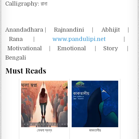
Calligraphy: রানা
Anandadhara | Rajnandini | Abhijit |
Rana |
www.pandulipi.net
|
Motivational | Emotional | Story |
Bengali
Must Reads
মেঘলা স্বপ্ন
কাকতালীয়