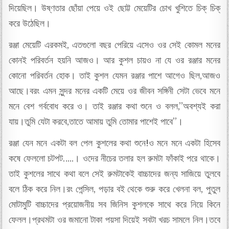
দিয়েছিল। উষ্ণতার ছোঁয়া পেয়ে ওই ছোট্ট মেয়েটির চোখ খুশিতে চিক্ চিক্
করে উঠেছিল।
রঞ্জা মেয়েটি এরকমই, এতগুলো বছর পেরিয়ে এসেও ওর সেই কোমল মনের
কোনই পরিবর্তন হয়নি আজও। আর কুশল চায়ও না যে ওর রঞ্জার মনের
কোনো পরিবর্তন হোক। তাই কুশল যেমন রঞ্জার পাশে আগেও ছিল,আজও
আছে।বরং এমন সুন্দর মনের একটি মেয়ে ওর জীবন সঙ্গিনী সেটা ভেবে মনে
মনে বেশ গর্ববোধ করে ও। তাই রঞ্জার কথা শুনে ও বলল,”অবশ্যই করা
যায়।তুমি যেটা করবে,তাতে আমায় তুমি তোমার পাশেই পাবে”।
রঞ্জা যেন মনে একটা বল পেল কুশলের কথা শুনে!ও মনে মনে একটা হিসেব
কষে ফেললো চটপট…..। ওদের নীচের তলার হল রুমটা ফাঁকাই পরে থাকে।
তাই কুশলের সাথে কথা বলে সেই রুমটাকেই বাচ্চাদের জন্য সাজিয়ে তুলবে
বলে ঠিক করে নিল।রং পেন্সিল, পড়ার বই থেকে শুরু করে খেলনা বল, পুতুল
মোটামুটি বাচ্চাদের প্রয়োজনীয় সব জিনিস কুশলকে সাথে করে নিয়ে কিনে
ফেলল।প্রথমটা ওর জমানো টাকা পয়সা দিয়েই সবটা খরচ সামলে নিল।তবে