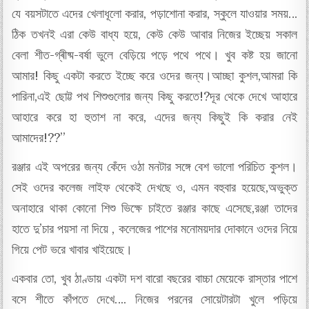
যে বয়সটাতে এদের খেলাধূলো করার, পড়াশোনা করার, স্কুলে যাওয়ার সময়…
ঠিক তখনই এরা কেউ বাধ্য হয়ে, কেউ কেউ আবার নিজের ইচ্ছেয় সকাল
বেলা শীত-গ্ৰীষ্ম-বর্ষা ভুলে বেড়িয়ে পড়ে পথে পথে। খুব কষ্ট হয় জানো
আমার! কিছু একটা করতে ইচ্ছে করে ওদের জন্য।আচ্ছা কুশল,আমরা কি
পারিনা,এই ছোট্ট পথ শিশুগুলোর জন্য কিছু করতে!?দূর থেকে দেখে আহারে
আহারে করে হা হুতাশ না করে, এদের জন্য কিছুই কি করার নেই
আমাদের!??”
রঞ্জার এই অপরের জন্য কেঁদে ওঠা মনটার সঙ্গে বেশ ভালো পরিচিত কুশল।
সেই ওদের কলেজ লাইফ থেকেই দেখছে ও, এমন বহুবার হয়েছে,অভুক্ত
অনাহারে থাকা কোনো শিশু ভিক্ষে চাইতে রঞ্জার কাছে এসেছে,রঞ্জা তাদের
হাতে দু’চার পয়সা না দিয়ে , কলেজের পাশের মনোময়দার দোকানে ওদের নিয়ে
গিয়ে পেট ভরে খাবার খাইয়েছে।
একবার তো, খুব ঠাণ্ডায় একটা দশ বারো বছরের বাচ্চা মেয়েকে রাস্তার পাশে
বসে শীতে কাঁপতে দেখে…. নিজের পরনের সোয়েটারটা খুলে পড়িয়ে