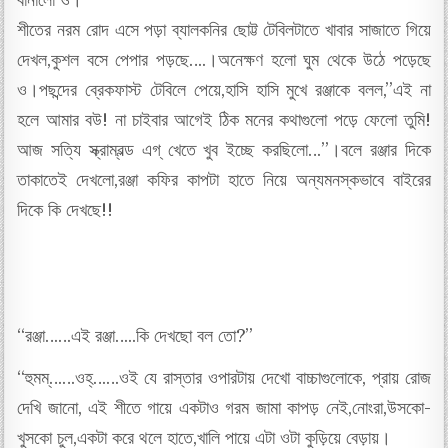
বানালো ও।
শীতের নরম রোদ এসে পড়া ব্যালকনির ছোট্ট টেবিলটাতে খাবার সাজাতে গিয়ে
দেখল,কুশল বসে পেপার পড়ছে….।অনেক্ষণ হলো ঘুম থেকে উঠে পড়েছে
ও।পছন্দের ব্রেকফাস্ট টেবিলে পেয়ে,হাসি হাসি মুখে রঞ্জাকে বলল,”এই না
হলে আমার বউ! না চাইবার আগেই ঠিক মনের কথাগুলো পড়ে ফেলো তুমি!
আজ সত্যি স্ক্রাম্বল্ড এগ্ খেতে খুব ইচ্ছে করছিলো…”।বলে রঞ্জার দিকে
তাকাতেই দেখলো,রঞ্জা কফির কাপটা হাতে নিয়ে অন্যমনস্কভাবে বাইরের
দিকে কি দেখছে!!
“রঞ্জা……এই রঞ্জা…..কি দেখছো বল তো?”
“হুমম্……ওহ্……ওই যে রাস্তার ওপারটায় দেখো বাচ্চাগুলোকে, প্রায় রোজ
দেখি জানো, এই শীতে গায়ে একটাও গরম জামা কাপড় নেই,নোংরা,উসকো-
খুসকো চুল,একটা করে থলে হাতে,খালি পায়ে এটা ওটা কুড়িয়ে বেড়ায়।