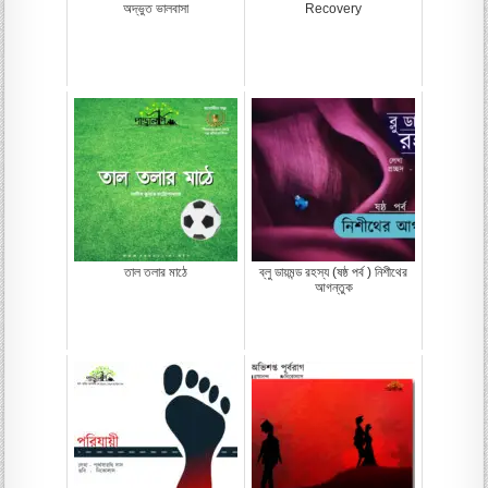
অদ্ভুত ভালবাসা
Recovery
তাল তলার মাঠে
ব্লু ডায়মন্ড রহস্য (ষষ্ঠ পর্ব ) নিশীথের
আগন্তুক