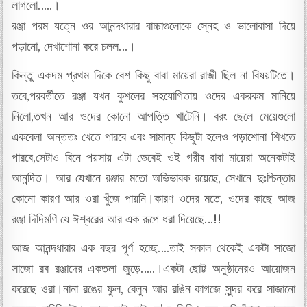
লাগলো…..।
রঞ্জা পরম যত্নে ওর আনন্দধারার বাচ্চাগুলোকে স্নেহ ও ভালোবাসা দিয়ে
পড়ানো, দেখাশোনা করে চলল…।
কিন্তু একদম প্রথম দিকে বেশ কিছু বাবা মায়েরা রাজী ছিল না বিষয়টিতে।
তবে,পরবর্তীতে রঞ্জা যখন কুশলের সহযোগিতায় ওদের একরকম মানিয়ে
নিলো,তখন আর ওদের কোনো আপত্তি খাটেনি। বরং ছেলে মেয়েগুলো
একবেলা অন্ততঃ খেতে পারবে এবং সামান্য কিছুটা হলেও পড়াশোনা শিখতে
পারবে,সেটাও বিনে পয়সায় এটা ভেবেই ওই গরীব বাবা মায়েরা অনেকটাই
আনন্দিত। আর যেখানে রঞ্জার মতো অভিভাবক রয়েছে, সেখানে দুঃশ্চিন্তার
কোনো কারণ আর ওরা খুঁজে পায়নি।কারণ ওদের মতে, ওদের কাছে আজ
রঞ্জা দিদিমণি যে ঈশ্বরের আর এক রূপে ধরা দিয়েছে…!!
আজ আনন্দধারার এক বছর পূর্ণ হচ্ছে….তাই সকাল থেকেই একটা সাজো
সাজো রব রঞ্জাদের একতলা জুড়ে…..।একটা ছোট্ট অনুষ্ঠানেরও আয়োজন
করেছে ওরা।নানা রঙের ফুল, বেলুন আর রঙিন কাগজে সুন্দর করে সাজানো