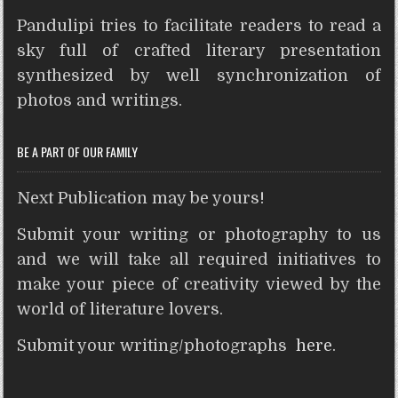
t
e
t
t
s
n
d
r
Pandulipi tries to facilitate readers to read a
s
b
t
e
e
t
i
e
A
o
e
r
n
t
sky full of crafted literary presentation
p
o
r
e
g
synthesized by well synchronization of
p
k
s
e
photos and writings.
t
r
BE A PART OF OUR FAMILY
Next Publication may be yours!
Submit your writing or photography to us
and we will take all required initiatives to
make your piece of creativity viewed by the
world of literature lovers.
Submit your writing/photographs
here
.