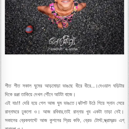
শীত শীত সকাল ঘুমের আড়মোড়া ভাঙছে ধীরে ধীরে…।দেওয়াল ঘড়িটার
দিকে রঞ্জা তাকিয়ে দেখল পৌঁনে আটটা বাজে।
এই যাঃ!! দেরি হয়ে গেল আজ ঘুম ভাঙতে।ঝটপট উঠে গিয়ে স্নান সেরে
রান্নাঘরে ঢুকলো ও। আজ রবিবার,তাই রান্নার খুব একটা তাড়া নেই।
সকালের ব্রেকফাস্টে আজ কুশলের প্রিয় কফি, ব্রেড টোস্ট,স্ক্রাম্বল্ড এগ্