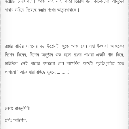
হয়েছে চারিদিকটা। আজ নাই নাই ক’রে তিরিশ জন কচিকাঁচারা আনন্দের
ধারায় ভরিয়ে দিয়েছে রঞ্জার শখের আনন্দধারাকে।
রঞ্জার বাড়ির সামনের বড় উঠোনটা জুড়ে আজ যেন মহা উৎসব! আজকের
বিশেষ দিনের, বিশেষ অনুষ্ঠান শুরু হলো রঞ্জার গাওয়া একটি গান দিয়ে,
চারিদিকে সেই গানের শব্দগুলো যেন আক্ষরিক অর্থেই প্রতিধ্বনিত হতে
লাগলো “আনন্দধারা বহিছে ভুবনে………..”
লেখাঃ রাজনন্দিনী
ছবিঃ অভিজিৎ