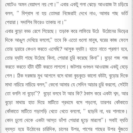
মোটেও অমন বেয়াদপ নয় গো।” এবার একটু গলা ঝেড়ে আওয়াজ টা চড়িয়ে
বলল, ” বিশ্বাস না হয় তোমরা নিজেরাই দেখে নাও, আমার গাছ ভর্তি
পেয়ারা। সদাশিব ফিরেও তাকায় না।”
এবার বুড়ো বড্ড রেগে গিয়েছে। তড়াক করে লাফিয়ে উঠে উঠোনের ভিড়ের
দিকে আঙুল দেখিয়ে বললো,” তবে কি এতো গুলো মানুষ, ঘরের কাজ ফেলে
তোর দুয়ারে কেওন করতে এসেছি? আসুক ব্যাটা। হাতে নাতে প্রমাণ হবে,
তোর ব্যাটা গাছে উঠেছে কিনা, পেয়ারা চুরি করেছে কিনা”। বুড়ো গজ গজ
করতে করতে হাঁটা হাঁটি করতে লাগলো। জটলার গুনগুন আওয়াজ একটু বেড়ে
গেল। ঠিক দরজার মুখ আগলে বসে থাকা কুচকুচে কালো বউটা, বুড়োর দিকে
মাথা নাচিয়ে নাচিয়ে বলল,” কেনো আমার যে সেদিন আচার চুরি করলো, সেইটা
তো বললি না বুড়ো”? বুড়ো বলবে টা আর কি? ঠকাস করে একটা শব্দ, আর
বুড়ো মাথায় হাত দিয়ে মাটিতে প্রথমে বসে পড়লো, তারপর কোঁকাতে
কোঁকাতে মাটিতে গড়াগড়ি খেতে খেতে বললো, ” ছাড়বি না, ধর শালাকে।
কোন চুলো থেকে একটা আস্ত ডাঁশা পেয়ারা ছুড়ে মারলো”। সবাই ব্যতি
ব্যস্ত হয়ে উঠোনের চারিদিক, চালের উপর, পাশের গাছের উপর খুঁজতে