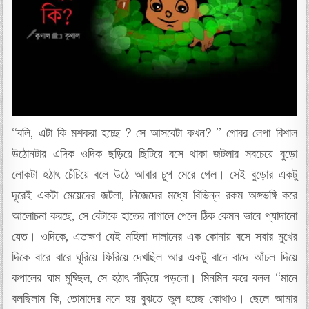
“বলি, এটা কি মশকরা হচ্ছে ? সে আসবেটা কখন? ” গোবর লেপা বিশাল
উঠোনটার এদিক ওদিক ছড়িয়ে ছিটিয়ে বসে থাকা জটলার সবচেয়ে বুড়ো
লোকটা হঠাৎ চেঁচিয়ে বলে উঠে আবার চুপ মেরে গেল। সেই বুড়োর একটু
দূরেই একটা মেয়েদের জটলা, নিজেদের মধ্যে বিভিন্ন রকম অঙ্গভঙ্গি করে
আলোচনা করছে, সে বেটাকে হাতের নাগালে পেলে ঠিক কেমন ভাবে প্যাদানো
যেত। ওদিকে, এতক্ষণ যেই মহিলা দালানের এক কোনায় বসে সবার মুখের
দিকে বারে বারে ঘুরিয়ে ফিরিয়ে দেখছিল আর একটু বাদে বাদে আঁচল দিয়ে
কপালের ঘাম মুছ্ছিল, সে হঠাৎ দাঁড়িয়ে পড়লো। মিনমিন করে বলল “মানে
বলছিলাম কি, তোমাদের মনে হয় বুঝতে ভুল হচ্ছে কোথাও। ছেলে আমার