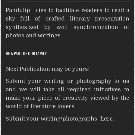
t
e
t
t
s
n
d
r
Pandulipi tries to facilitate readers to read a
s
b
t
e
e
t
i
e
A
o
e
r
n
t
sky full of crafted literary presentation
p
o
r
e
g
synthesized by well synchronization of
p
k
s
e
photos and writings.
t
r
BE A PART OF OUR FAMILY
Next Publication may be yours!
Submit your writing or photography to us
and we will take all required initiatives to
make your piece of creativity viewed by the
world of literature lovers.
Submit your writing/photographs
here
.