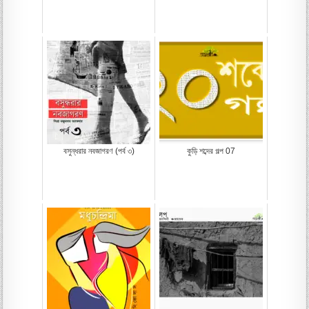
বসুন্ধরার নবজাগরণ (পর্ব ৩)
কুড়ি শব্দের গল্প 07