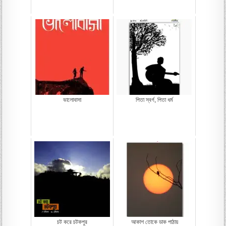
ভালোবাসা
পিতা স্বর্গ, পিতা ধর্ম
চট করে চটকপুর
আকাশ তোকে ডাক পাঠায়