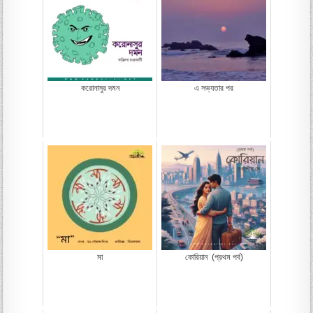
করোনাসুর দমন
এ সভ্যতার পর
মা
কোরিয়ান (প্রথম পর্ব)