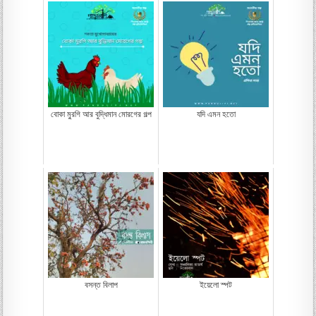
বোকা মু্রগি আর বুদ্ধিমান মোরগের গল্প
যদি এমন হতো
বসন্ত বিলাপ
ইয়েলো স্পট