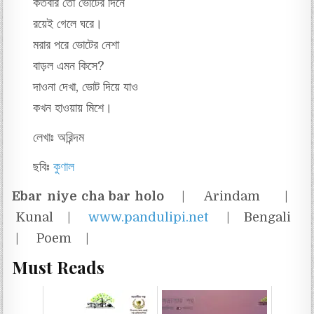
কতবার তো ভোটের দিনে
রয়েই গেলে ঘরে।
মরার পরে ভোটের নেশা
বাড়ল এমন কিসে?
দাওনা দেখা, ভোট দিয়ে যাও
কখন হাওয়ায় মিশে।
লেখাঃ অরিন্দম
ছবিঃ
কুণাল
Ebar niye cha bar holo
| Arindam |
Kunal |
www.pandulipi.net
| Bengali
| Poem |
Must Reads