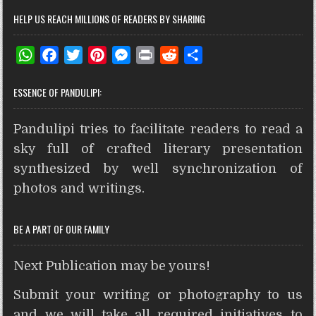
HELP US REACH MILLIONS OF READERS BY SHARING
W
F
T
P
M
P
R
S
h
a
w
i
e
r
e
h
ESSENCE OF PANDULIPI:
a
c
i
n
s
i
d
a
t
e
t
t
s
n
d
r
Pandulipi tries to facilitate readers to read a
s
b
t
e
e
t
i
e
A
o
e
r
n
t
sky full of crafted literary presentation
p
o
r
e
g
synthesized by well synchronization of
p
k
s
e
photos and writings.
t
r
BE A PART OF OUR FAMILY
Next Publication may be yours!
Submit your writing or photography to us
and we will take all required initiatives to