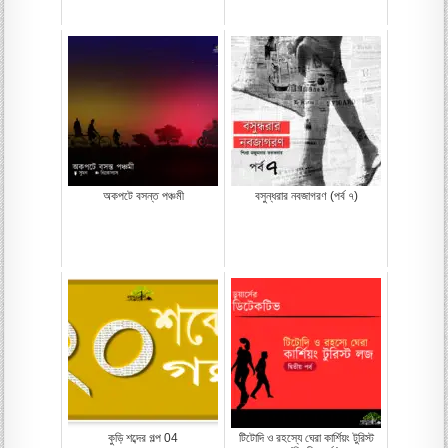
অকপটে বসন্ত পঞ্চমী
বসুন্ধরার নবজাগরণ (পর্ব ৭)
কুড়ি শব্দের গল্প 04
টিটোদি ও রহস্যে ঘেরা কার্শিয়ং টুরিস্ট