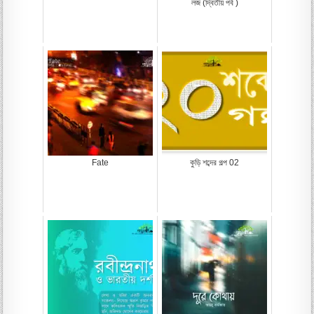
লজ (দ্বিতীয় পর্ব )
Fate
কুড়ি শব্দের গল্প 02