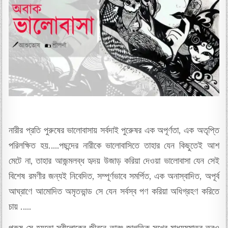
নারীর প্রতি পুরুষের ভালোবাসায় সর্বদাই পুরুেষর এক অপূর্ণতা, এক অতৃপ্তি
পরিলক্ষিত হয়…..পছন্দের নারীকে ভালোবাসিতে তাহার যেন কিছুতেই আশ
মেটে না, তাহার আজন্মলব্ধ হৃদয় উজাড় করিয়া দেওয়া ভালোবাসা যেন সেই
বিশেষ রমণীর জন্যই নিবেদিত, সম্পূর্ণভাবে সমর্পিত, এক অনাস্বাদিত, অপূর্ব
আঘ্রাণে আমোদিত অমৃতভান্ড সে যেন সর্বস্ব পণ করিয়া অধিগ্রহণ করিতে
চায় …..