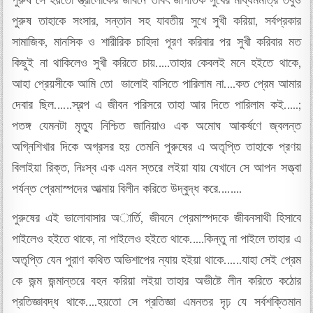
পুরুষ সে হয়তো স্ত্রীলোকের জীবনে তাবৎ জাগতিক সুখের মাধ্যমমাত্র তবুও
পুরুষ তাহাকে সংসার, সন্তান সহ যাবতীয় সুখে সুখী করিয়া, সর্বপ্রকার
সামাজিক, মানসিক ও শারীরিক চাহিদা পূরণ করিবার পর সুখী করিবার মত
কিছুই না থাকিলেও সুখী করিতে চায়…..তাহার কেবলই মনে হইতে থাকে,
আহা প্রেয়সীকে আমি তো ভালোই বাসিতে পারিলাম না….কত প্রেম আমার
দেবার ছিল……স্বল্প এ জীবন পরিসরে তাহা আর দিতে পারিলাম কই…..;
পতঙ্গ যেমনটা মৃত্যু নিশ্চিত জানিয়াও এক অমোঘ আকর্ষণে জ্বলন্ত
অগ্নিশিখার দিকে অগ্রসর হয় তেমনি পুরুষের এ অতৃপ্তি তাহাকে প্রণয়
বিলাইয়া রিক্ত, নিঃস্ব এক এমন স্তরে লইয়া যায় যেখানে সে আপন সত্ত্বা
পর্যন্ত প্রেমাস্পদের আত্মায় বিলীন করিতে উদ্বুদ্ধ করে……..
পুরুষের এই ভালোবাসার অার্তি, জীবনে প্রেমাস্পদকে জীবনসাথী হিসাবে
পাইলেও হইতে থাকে, না পাইলেও হইতে থাকে…..কিন্তু না পাইলে তাহার এ
অতৃপ্তি যেন পুরাণ কথিত অভিশাপের ন্যায় হইয়া থাকে……যাহা সেই প্রেম
কে জন্ম জন্মান্তরে বহন করিয়া লইয়া তাহার অভীষ্টে লীন করিতে কঠোর
প্রতিজ্ঞাবদ্ধ থাকে….হয়তো সে প্রতিজ্ঞা এমনতর দৃঢ় যে সর্বশক্তিমান