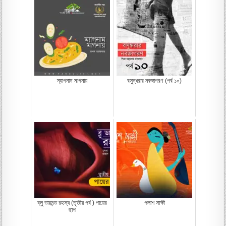
ম্যাগনাম মাগনায়
বসুন্ধরার নবজাগরণ (পর্ব ১০)
ব্লু ডায়মন্ড রহস্য (তৃতীয় পর্ব ) পায়ের
পলাশ সাক্ষী
ছাপ