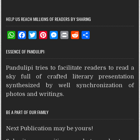
HELP US REACH MILLIONS OF READERS BY SHARING
W
F
T
P
M
P
R
S
h
a
w
i
e
r
e
h
ESSENCE OF PANDULIPI:
a
c
i
n
s
i
d
a
t
e
t
t
s
n
d
r
Pandulipi tries to facilitate readers to read a
s
b
t
e
e
t
i
e
A
o
e
r
n
t
sky full of crafted literary presentation
p
o
r
e
g
synthesized by well synchronization of
p
k
s
e
photos and writings.
t
r
BE A PART OF OUR FAMILY
Next Publication may be yours!