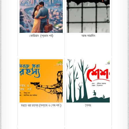
কোরিয়ান (প্রথম পর্ব)
আজ সারাদিন
মরচে ধরা রহস্য (সপ্তম ও শেষ পর্ব )
শৈশব