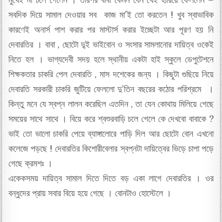
মুখেই মা চলে গেলেন । তারপর বাবা কেমন যেন খেই হারিয়ে ফেললেন –
সবদিক দিয়ে সামাল দেওয়ার সব কাজ মা’ই তো করতেন ! খুব স্বাভাবিক
কারণেই অনার্স পাশ করার পর মাস্টার্স করার ইচ্ছেটা আর পূরণ হয় নি
দেবারতির । বাবা , ছোটো দু্ই ভাইবোন ও সংসার সামলানোর দায়িত্ব ওকেই
নিতে হল । ভাগ্যদেবী সদয় হলে স্থানীয় একটা হাই স্কুলে ডেপুটেশনে
শিক্ষকতার চাকরি পেল দেবারতি , মাস দশেকের জন্য । কিছুটা গুছিয়ে নিয়ে
দেবারতি সরকারী চাকরি জুটিয়ে ফেললো দু’তিন বছরের কঠোর পরিশ্রমে ।
কিন্তু মনে যে স্বপ্ন লালন করেছিল এতদিন , তা যেন কোথায় মিলিয়ে গেছে
সময়ের সাথে সাথে । বিয়ে করে শ্বশুরবাড়ি চলে গেলে কে দেখবো বাবাকে ?
ভাই তো ভালো চাকরি পেয়ে ব্যাঙ্গালোরে পাড়ি দিল আর ছোটো বোন এখনো
কলেজে পড়ছে ! দেবারতির কিশোরীবেলার স্বপ্নটা দায়িত্বের ভিড়ে চাপা পড়ে
গেছে ক্রমশঃ ।
একেকসময় দায়িত্ব সামাল দিতে দিতে বড় একা লাগে দেবারতির । ওর
বন্ধুদের প্রায় সবার বিয়ে হয়ে গেছে । বোনটাও হোস্টেলে ।