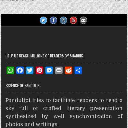
Post
navigation
t
r
HELP US REACH MILLIONS OF READERS BY SHARING
W
F
T
P
M
P
R
S
h
a
w
i
e
r
e
h
ESSENCE OF PANDULIPI:
a
c
i
n
s
i
d
a
t
e
t
t
s
n
d
r
Pandulipi tries to facilitate readers to read a
s
b
t
e
e
t
i
e
A
o
e
r
n
t
sky full of crafted literary presentation
p
o
r
e
g
synthesized by well synchronization of
p
k
s
e
photos and writings.