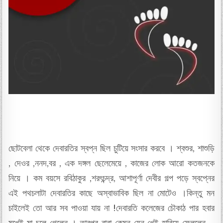
ছোটবেলা থেকে দেবারতির স্বপ্ন ছিল চুটিয়ে সংসার করবে । শ্বশুর, শাশুড়ি
, দেওর ,ননদ,বর , এক দঙ্গল ছেলেমেয়ে , কাজের লোক আরো কতজনকে
নিয়ে । কম বয়সে রবিঠাকুর ,শরৎচন্দ্র, আশাপূর্ণা দেবীর গল্প পড়ে স্বপ্নের
এই পথচলাটা দেবারতির কাছে অস্বাভাবিক ছিল না মোটেও ।কিন্তু মন
চাইলেই তো আর সব পাওয়া যায় না !দেবারতি কলেজের চৌকাঠ পার হবার