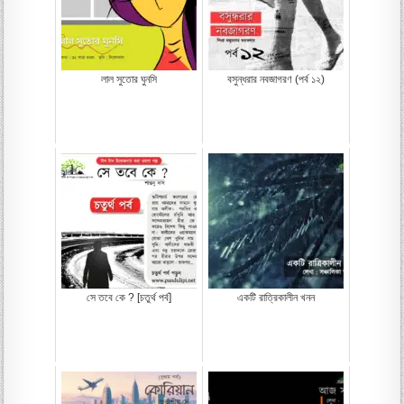
লাল সুতোর ঘুনসি
বসুন্ধরার নবজাগরণ (পর্ব ১২)
সে তবে কে ? [চতুর্থ পর্ব]
একটি রাত্রিকালীন খনন