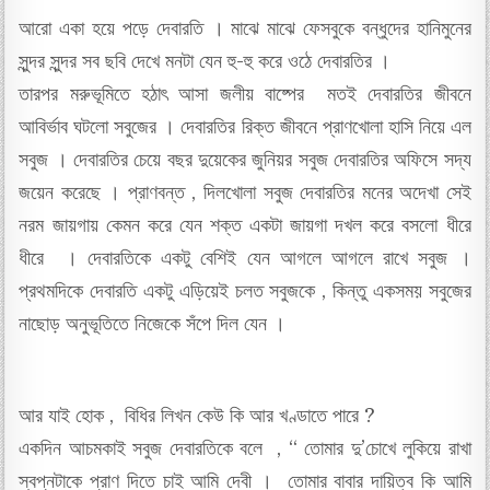
আরো একা হয়ে পড়ে দেবারতি । মাঝে মাঝে ফেসবুকে বন্ধুদের হানিমুনের
সুন্দর সুন্দর সব ছবি দেখে মনটা যেন হু-হু করে ওঠে দেবারতির ।
তারপর মরুভূমিতে হঠাৎ আসা জলীয় বাষ্পের মতই দেবারতির জীবনে
আবির্ভাব ঘটলো সবুজের । দেবারতির রিক্ত জীবনে প্রাণখোলা হাসি নিয়ে এল
সবুজ । দেবারতির চেয়ে বছর দুয়েকের জুনিয়র সবুজ দেবারতির অফিসে সদ্য
জয়েন করেছে । প্রাণবন্ত , দিলখোলা সবুজ দেবারতির মনের অদেখা সেই
নরম জায়গায় কেমন করে যেন শক্ত একটা জায়গা দখল করে বসলো ধীরে
ধীরে । দেবারতিকে একটু বেশিই যেন আগলে আগলে রাখে সবুজ ।
প্রথমদিকে দেবারতি একটু এড়িয়েই চলত সবুজকে , কিন্তু একসময় সবুজের
নাছোড় অনুভূতিতে নিজেকে সঁপে দিল যেন ।
আর যাই হোক , বিধির লিখন কেউ কি আর খণ্ডাতে পারে ?
একদিন আচমকাই সবুজ দেবারতিকে বলে , “ তোমার দু’চোখে লুকিয়ে রাখা
স্বপ্নটাকে প্রাণ দিতে চাই আমি দেবী । তোমার বাবার দায়িত্ব কি আমি