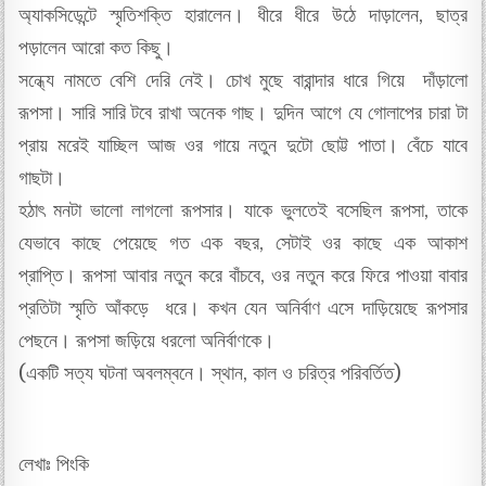
অ্যাকসিডেন্টে স্মৃতিশক্তি হারালেন। ধীরে ধীরে উঠে দাড়ালেন, ছাত্র
পড়ালেন আরো কত কিছু।
সন্ধ্যে নামতে বেশি দেরি নেই। চোখ মুছে বারান্দার ধারে গিয়ে দাঁড়ালো
রূপসা। সারি সারি টবে রাখা অনেক গাছ। দুদিন আগে যে গোলাপের চারা টা
প্রায় মরেই যাচ্ছিল আজ ওর গায়ে নতুন দুটো ছোট্ট পাতা। বেঁচে যাবে
গাছটা।
হঠাৎ মনটা ভালো লাগলো রূপসার। যাকে ভুলতেই বসেছিল রূপসা, তাকে
যেভাবে কাছে পেয়েছে গত এক বছর, সেটাই ওর কাছে এক আকাশ
প্রাপ্তি। রূপসা আবার নতুন করে বাঁচবে, ওর নতুন করে ফিরে পাওয়া বাবার
প্রতিটা স্মৃতি আঁকড়ে ধরে। কখন যেন অনির্বাণ এসে দাড়িয়েছে রূপসার
পেছনে। রূপসা জড়িয়ে ধরলো অনির্বাণকে।
(একটি সত্য ঘটনা অবলম্বনে। স্থান, কাল ও চরিত্র পরিবর্তিত)
লেখাঃ পিংকি