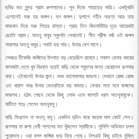
ছবির মত সুন্দর গ্রাম রুপসাদের। পুব দিকে পাহাড়ের সারি। একটুখানি
এগোলেই শুরু হয় জঙ্গল। ঘন জঙ্গল। দুপাশে গহীন অরণ্য আর তার
মাঝখান দিয়ে সরু পিচের রাস্তা। প্রায় তিন কিলোমিটার দূরে আরেকটা
ছোটো গ্রাম। অতনু বাবুর স্কুলটা সেখানেই। শীত গ্রীষ্ম বর্ষা ওই জঙ্গল
পারাপার অতনু বাবুর। সবাই ভয় পায়। উনার বেশ লাগে।
সেবছর টিকেজি জঙ্গিদের উৎপাত বড় বেড়েছিল রাজ্যে। সকাল বেলার খবরের
কাগজটা দেখে খুব বিরক্ত হয়েই বাড়ি থেকে স্কুলের জন্য বেরোলেন রূপসার
বাবা। এইখানেই উনার জন্ম। বড্ড ভালোবাসার জায়গা। সেখানে রোজ রোজ
এত খারাপ খবর উনার ভেতরটাকে বড় কাদায়। ফেরার পথে সবে জঙ্গলের
মাঝপথ। হঠাৎ পেছন থেকে কিছু লোক এসে জাপটে ধরল অতনুবাবুকে।
মাটিতে পড়ে গেলেন অতনুবাবু।
বাড়ি ফিরলেন না অতনু বাবু। একদিন দুদিন করে কয়েক মাস কেটে গেল।
রূপসার মা রুপা দেবী পাগলের মত খুঁজলেন স্বামীকে। পুলিশি অভিযান চলল
পুরোদমে। ওরা বলল জঙ্গিরা ধরে নিয়ে গেছে। নিশ্চয়ই কিছু চাইবে মুক্তি