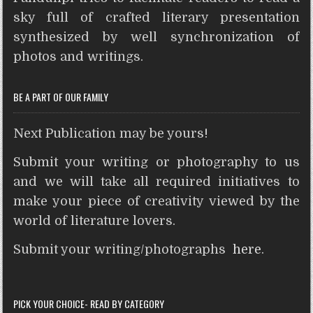
A
o
e
r
n
t
sky full of crafted literary presentation
p
o
r
e
g
synthesized by well synchronization of
p
k
s
e
photos and writings.
t
r
BE A PART OF OUR FAMILY
Next Publication may be yours!
Submit your writing or photography to us
and we will take all required initiatives to
make your piece of creativity viewed by the
world of literature lovers.
Submit your writing/photographs
here
.
PICK YOUR CHOICE- READ BY CATEGORY