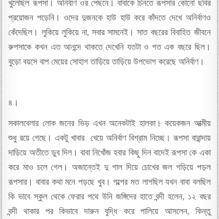
খুলেছিল রূপসা। অনির্বাণ ওর পেছনে। বাবাকে চিনতে রূপসার কোনো ছবির
প্রয়োজন পড়েনি। ওদের দুজনকে হাউ হাউ করে কাঁদতে দেখে অনির্বাণও
কেঁদেছিল। লুকিয়ে লুকিয়ে না, সবার সামনেই। সাত বছরের বিবাহিত জীবনে
রুপসাকে কখন এত আনন্দে থাকতে দেখেনি যতটা ও গত এক বছরে ছিল।
বুড়ো বয়সে বাপ মেয়ের সোহাগ তাড়িয়ে তাড়িয়ে উপভোগ করেছে অনির্বাণ।
৪।
সকালবেলার লোক জনের ভিড় এখন অনেকটাই হালকা। কয়েকজন আত্মীয়
শুধু রয়ে গেছে। একটু খাবার খেয়ে অনির্বাণ বিশ্রাম নিচ্ছে। রূপসা বারান্দায়
দাড়িয়ে অতীতে ডুব দিল। বাবা নিখোঁজ হবার কিছু দিন বাদেই রূপসা কে একা
করে মাও চলে গেল। অজান্তেই দু গাল দিয়ে চোখের জল গড়িয়ে পড়ল
রূপসার। বাবার কথা মনে পড়ছে খুব। গল্পের মত লাগছিল যখন বাবা বলছিল
কি ভাবে স্কুল থেকে ফেরার পথে উনি জঙ্গিদের হাতে বন্দী হলেন, ১২ বছর
বন্দী থাকার পর কিভাবে দারুন বুদ্ধি করে পালিয়ে আসলেন, কিন্তু