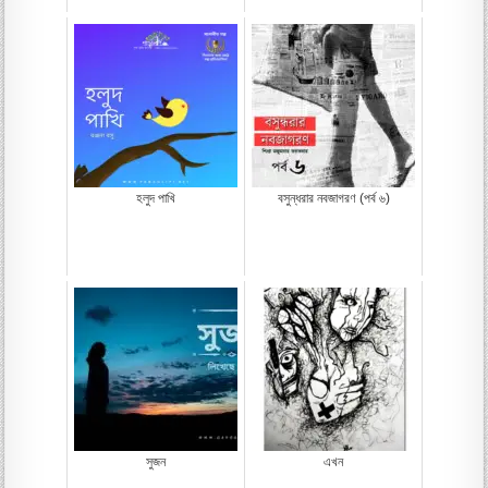
হলুদ পাখি
বসুন্ধরার নবজাগরণ (পর্ব ৬)
সুজন
এখন