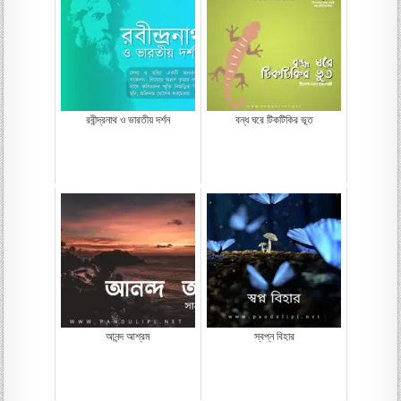
রবীন্দ্রনাথ ও ভারতীয় দর্শন
বন্ধ ঘরে টিকটিকির ভূত
আনন্দ আশ্রম
স্বপ্ন বিহার