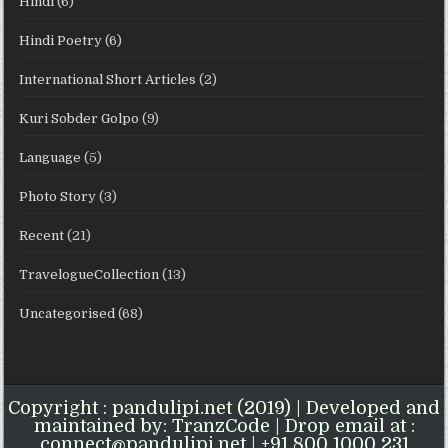
Hindi
(6)
Hindi Poetry
(6)
International Short Articles
(2)
Kuri Sobder Golpo
(9)
Language
(5)
Photo Story
(3)
Recent
(21)
TravelogueCollection
(13)
Uncategorised
(68)
Copyright : pandulipi.net (2019) | Developed and
maintained by: TranzCode | Drop email at :
connect@pandulipi.net | +91 800 1000 231