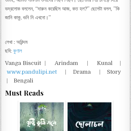
ওটাই, আমিও নামলাম ওনাদের পিছন পিছন। ছেলেটার পিঠ চাপড়ে দিয়ে
ভদ্রলোক বললেন, “দারুন করেছিস আজ, কত হল?” ছেলেটা বলল, ”কি
জানি কাকু, গুনি নি এখনো।”
লেখা : অরিন্দম
ছবি:
কুণাল
Vanga Biscuit | Arindam | Kunal |
www.pandulipi.net
| Drama | Story
| Bengali
Must Reads