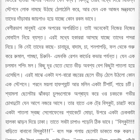
ভিতরে হাওয়া আসার পথটাও যেন বন্ধ। কিন্তু তারই মধ্যে দিয়ে বিভিন্ন
স্টেশনে লোক নামছে উঠছে ঠেলাঠেলি করে, আর যেন এক আজব মন্ত্রবলে
তাদের দাঁড়াবার জায়গাও হয়ে যাচ্ছে কোন রকম ভাবে।
বেশীরভাগ মানুষই একে অপরের অপরিচিত। তাই অনেকেই নিজের নিজের
মোবাইল নিয়ে ব্যস্ত। এরই মধ্যে হকাররা আসছে যাচ্ছে তাদের পসরা
নিয়ে। কি নেই তাদের কাছে- চানাচুর, বাদাম, চা, শনপাপড়ি, ফল থেকে শুরু
করে রুমাল, গামছা, চিরুনি- এমনকি রেশন কার্ডের কভার পর্যন্ত। যেন এক
চলমান শপিং মল। কিছু দূর যেতে যেতে ভীড় অবশ্য বেশ কিছুটা পাতলা হয়ে
এসেছিল। এরই মাঝে একটা দশ-বারো বছরের ছেলে ভীড় ঠেলে উঠলো কোন
এক স্টেশনে। পরনে ময়লা হাফপ্যান্ট আর মলিন একটা টিশার্ট, পায়ে চটি।
শ্যামলা ছেলেটার ঝাঁকড়া চুলগুলোকে অগ্ৰাহ্য করে ওর চকচকে গভীর
চোখদুটো যেন আগে নজরে আসে। তার হাতে এক ট্রে বিস্কুট, চারটে করে
একটা পাতলা স্বচ্ছ সেলোফেনের প্যাকেটে মোড়া, উপরে একটা চেককাটা
হালকা ঝাড়ন দিয়ে ঢাকা। তাতে সবটা চাপাও পড়েনি ঠিক ভাবে। “বিস্কুট!!!
বাড়িতে বানানো বিস্কুট!!!”- বলে সরু গলায় ছেলেটা ডাকতে শুরু করল।