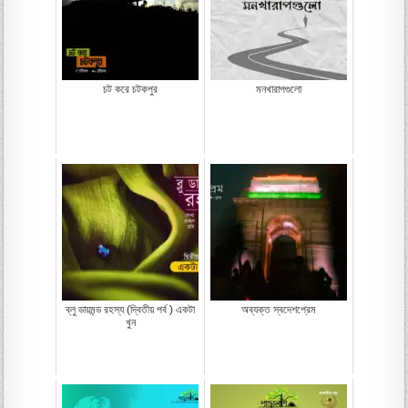
চট করে চটকপুর
মনখারাপগুলো
ব্লু ডায়মন্ড রহস্য (দ্বিতীয় পর্ব ) একটা
অব্যক্ত স্বদেশপ্রেম
খুন