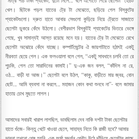
“মাত্র পাঁচ টাকা প্যাকেট, দুটো নিলে‌‌…”বলে এগোতে গিয়ে ছেলেটা হোঁচট
খেল। ছিটকে পড়ল হাতের ট্রে টা মেঝেতে, ছড়িয়ে গেল বিস্কুটের
প্যাকেটগুলো। দ্রুত হাতে আবার সেগুলো কুড়িয়ে নিয়ে ট্রেতে সাজাতে
ছেলেটা ডুকরে কেঁদে উঠলো। বেশীরভাগ বিস্কুটই প্যাকেটের ভিতরে ভেঙ্গে
গেছে, খুব সামান্যই আস্ত রয়েছে মনে হয়। হাতের ট্রে টা মেঝেতে রেখে
ছেলেটা অঝোরে কেঁদে যাচ্ছে। কম্পার্টমেন্টের ঐ জায়গাটাতে হঠাৎই একটু
নীরবতা ছেয়ে গেল। এক ফলওয়ালা বলে গেল, “একটু সাবধানে চলবি তো রে
পুচকি, গেল তো সারাদিনের কামাই।” দু-এক জন বলল, “কাঁদিস না রে,
ওঠ… বাড়ী যা আজ।” ছেলেটা বলে উঠল, “কাকু, বাড়ীতে মার জ্বর, বোন
ছোট‌… আমি ব্যবসা না করলে… মহাজন কোন কথা শুনবে না”- বলে জামার
হাতায় চোখ মুছতে লাগল।
আমাদের সবারই খারাপ লাগছিল, ভাবছিলাম দেব নাকি দশটা টাকা ছেলেটার
হাতে গুঁজে- কিন্তু খেটে খাওয়া ছেলে, সাহায্য নিতে কি রাজী হবে? আমার
ভাবনা তখনো শেষ হয়নি, এক ফর্সা সুদর্শন প্রৌঢ় উঠে দাঁড়িয়ে ছেলেটার কাছে