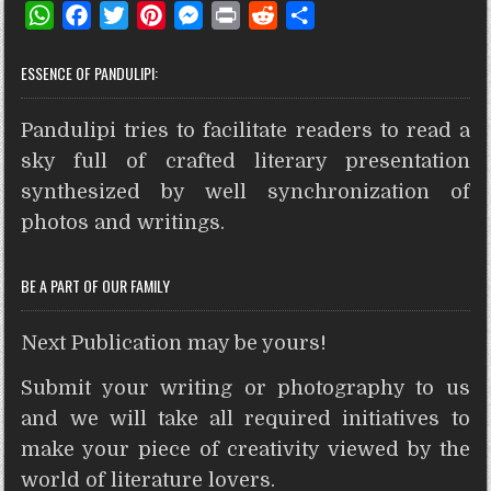
W
F
T
P
M
P
R
S
h
a
w
i
e
r
e
h
ESSENCE OF PANDULIPI:
a
c
i
n
s
i
d
a
t
e
t
t
s
n
d
r
Pandulipi tries to facilitate readers to read a
s
b
t
e
e
t
i
e
A
o
e
r
n
t
sky full of crafted literary presentation
p
o
r
e
g
synthesized by well synchronization of
p
k
s
e
photos and writings.
t
r
BE A PART OF OUR FAMILY
Next Publication may be yours!
Submit your writing or photography to us
and we will take all required initiatives to
make your piece of creativity viewed by the
world of literature lovers.