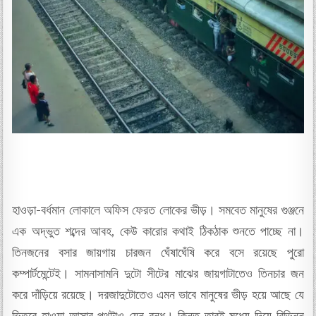
হাওড়া-বর্ধমান লোকালে অফিস ফেরত লোকের ভীড়। সমবেত মানুষের গুঞ্জনে
এক অদ্ভুত শব্দের আবহ, কেউ কারোর কথাই ঠিকঠাক শুনতে পাচ্ছে না।
তিনজনের বসার জায়গায় চারজন ঘেঁষাঘেঁষি করে বসে রয়েছে পুরো
কম্পার্টমেন্টেই। সামনাসামনি দুটো সীটের মাঝের জায়গাটাতেও তিনচার জন
করে দাঁড়িয়ে রয়েছে। দরজাদুটোতেও এমন ভাবে মানুষের ভীড় হয়ে আছে যে