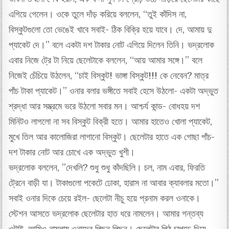
এগিয়ে গেলেন। ওকে তুলে দাঁড় করিয়ে বললেন, “তুই কাঁদিস না,
বিস্কুটগুলো তো ভেঙেই খাবে সবাই- ঠিক বিক্রি হয়ে যাবে। দে, আমায় দু
প্যাকেট দে।” বলে একটা দশ টাকার নোট এগিয়ে দিলেন তিনি। ভদ্রলোক
এবার নিজে ট্রে টা নিয়ে ছেলেটাকে বললেন, “আয় আমার সঙ্গে।” বলে
নিজেই চেঁচিয়ে উঠলেন, “চাই বিস্কুট! ভাঙ্গা বিস্কুট!!! কে নেবেন? মাত্র
পাঁচ টাকা প্যাকেট।” ওনার বলার ভঙ্গীতে সবাই হেসে উঠলো- একটা অদ্ভুত
শ্রদ্ধা আর সম্ভ্রমে ভরে উঠলো সবার মন। আশ্চর্য কান্ড- বোধহয় দশ
মিনিটও লাগলো না সব বিস্কুট বিক্রী হতে। আমার হাতেও খোলা প্যাকেট,
মুখে তিল আর কালোজিরা লাগানো বিস্কুট। ছেলেটার হাতে এক গোছা পাঁচ-
দশ টাকার নোট আর চোখে এক অদ্ভুত খুশী।
ভদ্রলোক বললেন, ”দেখলি? শুধু শুধু কাঁদছিলি। চল, নাম এবার, ফিরতি
ট্রেনে বাড়ী যা। টাকাগুলো পকেটে ঢোকা, হারাস না আবার ক্যাবলার মতো।”
সবাই ওনার দিকে চেয়ে রইল- ছেলেটা নীচু হয়ে প্রনাম করল ওনাকে।
স্টেশন আসতে ভদ্রলোক ছেলেটার হাত ধরে নামলেন। আমার গন্তব্য