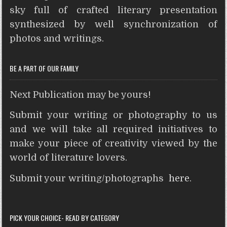
A
o
e
r
n
t
sky full of crafted literary presentation
p
o
r
e
g
synthesized by well synchronization of
p
k
s
e
photos and writings.
t
r
BE A PART OF OUR FAMILY
Next Publication may be yours!
Submit your writing or photography to us
and we will take all required initiatives to
make your piece of creativity viewed by the
world of literature lovers.
Submit your writing/photographs
here
.
PICK YOUR CHOICE- READ BY CATEGORY