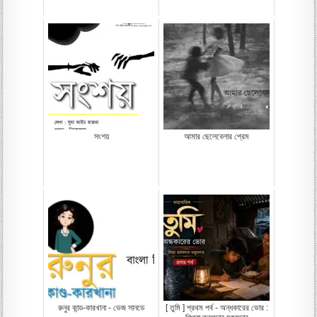
সংশয়
আমার ছেলেবেলার প্রেম
রুনুর কান্ড-কারখানা - ভেজ সানডে
[ তুমি ] প্রথম পর্ব - অন্ধকারের ভোর :