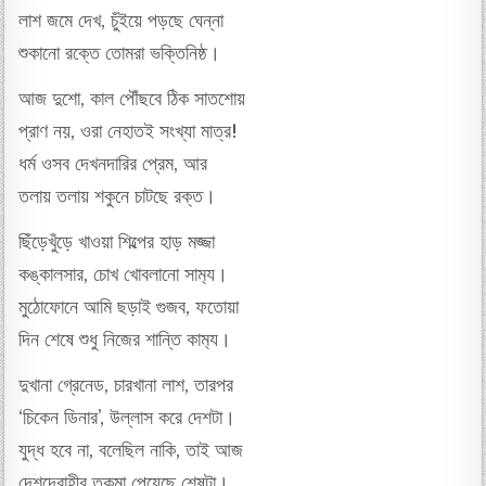
লাশ জমে দেখ, চুঁইয়ে পড়ছে ঘেন্না
শুকানো রক্তে তোমরা ভক্তিনিষ্ঠ।
আজ দুশো, কাল পৌঁছবে ঠিক সাতশোয়
প্রাণ নয়, ওরা নেহাতই সংখ্যা মাত্র!
ধর্ম ওসব দেখনদারির প্রেম, আর
তলায় তলায় শকুনে চাটছে রক্ত।
ছিঁড়েখুঁড়ে খাওয়া শিল্পের হাড় মজ্জা
কঙ্কালসার, চোখ খোবলানো সাম‍্য।
মুঠোফোনে আমি ছড়াই গুজব, ফতোয়া
দিন শেষে শুধু নিজের শান্তি কাম‍্য।
দুখানা গ্রেনেড, চারখানা লাশ, তারপর
‘চিকেন ডিনার’, উল্লাস করে দেশটা।
যুদ্ধ হবে না, বলেছিল নাকি, তাই আজ
দেশদ্রোহীর তকমা পেয়েছে শেষটা।