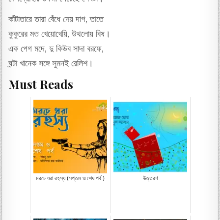
কাঁটাতারে তারা বেঁধে দেয় দাগ, তাতে
কুকুরের মত খেয়োখেয়ি, উথলোয় বিষ।
এক পেগ মদে, দু কিউব সাদা বরফে,
ঘন্টা খানেক সঙ্গে সুমনই রেলিশ।
Must Reads
মরচে ধরা রহস্য (সপ্তম ও শেষ পর্ব )
উত্তরণ