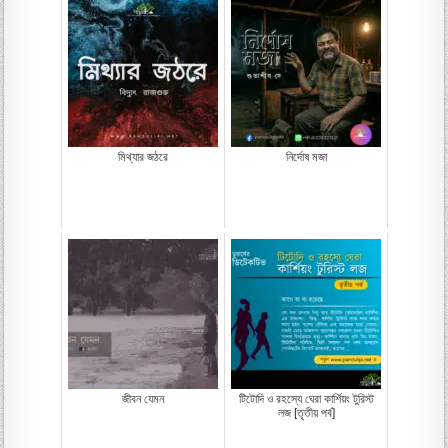
মিথ্যার জঠরে
নির্দোষ মজা
জীবন যেমন
টিটোদি ও রহস্যে ঘেরা কার্শিয়ং টুরিস্ট
লজ [তৃতীয় পর্ব]