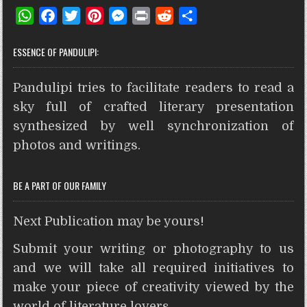
W
F
T
P
M
P
R
S
h
a
w
i
e
r
e
h
ESSENCE OF PANDULIPI:
a
c
i
n
s
i
d
a
t
e
t
t
s
n
d
r
Pandulipi tries to facilitate readers to read a
s
b
t
e
e
t
i
e
A
o
e
r
n
t
sky full of crafted literary presentation
p
o
r
e
g
synthesized by well synchronization of
p
k
s
e
photos and writings.
t
r
BE A PART OF OUR FAMILY
Next Publication may be yours!
Submit your writing or photography to us
and we will take all required initiatives to
make your piece of creativity viewed by the
world of literature lovers.