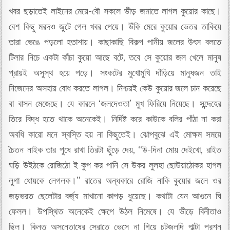
খবর ছড়াতেই লাইনের মেয়ে-বৌ সকলে ভীড় জমাতে লাগল কুয়োর কাছে।
বেশ কিছু মরদও জুটে গেল খবর পেয়ে। উঁকি মেরে কুয়োর ভেতর তাকিয়ে
তারা ভেঙে পড়লো হতাশায়। কাছাকাছি বিকল্প পানীয় জলের উৎস বলতে
টিলার নিচে একটা কাঁচা কুয়ো আছে বটে, তবে সে কুয়োর জল খেলে মানুষ
প্রায়ই অসুস্থ হয়ে পড়ে। সংকটের মুখোমুখি দাঁড়িয়ে মানুষজন তাই
নিজেদের অসহায় বোধ করতে লাগল। নিশ্চয়ই কেউ কুয়োর জলে চান করেছে
বা বাসন মেজেছে। যে কারনে ‘জলদেওতা’ মুখ ফিরিয়ে নিয়েছে। সন্দেহের
তিরে বিদ্ধ হতে থাকে অনেকেই। নির্দিষ্ট করে কাউকে বলির পাঁঠা না করা
অবধি কারো মনে স্বস্তি হয় না কিছুতেই। ঝোপবুঝে এই মোক্ষম সময়ে
চৈতন নাইক তার পুষে রাখা তিরটা ছুঁড়ে দেয়, “উ-দিনা মোয় দেইখো, রাইত
ঘড়ি উইঠকে রোজিঠো ই কুপ কর পানি সে উকর লুলহা ছোউয়াঠোকর হাগল
লুগা ধোয়কে লেগলক।” রাতের অন্ধকারে রোজি নাকি কুয়োর জলে ওর
জড়ভরত ছেলেটার বর্জ্য মাখানো কাপড় ধুয়েছে। কথাটা যেন আগুনে ঘি
ফেলল। উপস্থিত অনেকেই ক্ষেপে উঠল নিমেষে। যে ভীড়ে বিনীতাও
ছিল। কিন্তু অসন্তোষের স্রোতে ভেসে না গিয়ে চটজলদি পাল্টা প্রশ্ন