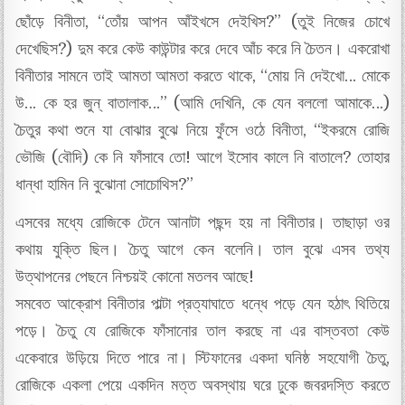
ছোঁড়ে বিনীতা, “তোঁয় আপন আঁইখসে দেইখিস?” (তুই নিজের চোখে
দেখেছিস?) দুম করে কেউ কাউন্টার করে দেবে আঁচ করে নি চৈতন। একরোখা
বিনীতার সামনে তাই আমতা আমতা করতে থাকে, “মোয় নি দেইখো… মোকে
উ… কে হর জুন্ বাতালাক…” (আমি দেখিনি, কে যেন বললো আমাকে…)
চৈতুর কথা শুনে যা বোঝার বুঝে নিয়ে ফুঁসে ওঠে বিনীতা, “ইকরমে রোজি
ভৌজি (বৌদি) কে নি ফাঁসাবে তো! আগে ইসোব কালে নি বাতালে? তোহার
ধান্ধা হামিন নি বুঝোনা সোচোথিস?”
এসবের মধ্যে রোজিকে টেনে আনাটা পছন্দ হয় না বিনীতার। তাছাড়া ওর
কথায় যুক্তি ছিল। চৈতু আগে কেন বলেনি। তাল বুঝে এসব তথ্য
উত্থাপনের পেছনে নিশ্চয়ই কোনো মতলব আছে!
সমবেত আক্রোশ বিনীতার পাল্টা প্রত্যাঘাতে ধন্ধে পড়ে যেন হঠাৎ থিতিয়ে
পড়ে। চৈতু যে রোজিকে ফাঁসানোর তাল করছে না এর বাস্তবতা কেউ
একেবারে উড়িয়ে দিতে পারে না। স্টিফানের একদা ঘনিষ্ঠ সহযোগী চৈতু,
রোজিকে একলা পেয়ে একদিন মত্ত অবস্থায় ঘরে ঢুকে জবরদস্তি করতে