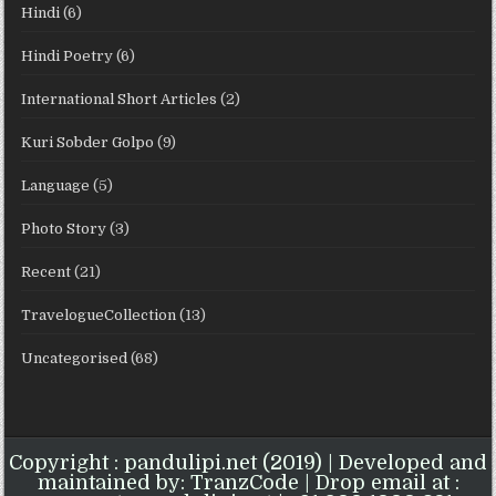
Hindi
(6)
Hindi Poetry
(6)
International Short Articles
(2)
Kuri Sobder Golpo
(9)
Language
(5)
Photo Story
(3)
Recent
(21)
TravelogueCollection
(13)
Uncategorised
(68)
Copyright : pandulipi.net (2019) | Developed and
maintained by: TranzCode | Drop email at :