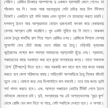
গেছিল। রোজির চিৎকারে আশপাশের দু একজন ব্যাপারটা জেনে গেলেও তা
পাঁচকান হয় নি। অথচ সারা ময়নাধূড়ায় সেটা চাউড় করে দিল স্টিফান
নিজেই। একঢিলে দুই পাখি মারার এমন সুযোগ সে হাতছাড়া করতে চায়নি।
দলবদলু চৈতন আর আশ্রয়দাতা যোহান দুজনকেই বদনাম করে বেকায়দায়
ফেলার আপ্রাণ চেষ্টা করেছিল। খুব একটা সুবিধে হয় নি তাতে। মাঝখান
থেকে চৈতুর যাবতীয় রাগ গিয়ে পড়ল রোজির ওপর। রোজিকে বিপাকে ফেলার
সুযোগটা ফের ঘেঁটে যাচ্ছে দেখে মরিয়া হয় চৈতু। তড়িঘড়ি ড্যামেজ
কন্ট্রোলের লক্ষ্যে জল সমস্যা সমাধানের প্রস্তাবটা ছুঁড়ে দেয়। প্রথমত,
পঞ্চায়েতের কাছে দরখাস্ত করা হবে কুয়ো সংস্কারের জন্য। তাতে সকলকে
‘ঠেপা’ (টিপছাপ) দিতে হবে। আর সরকারি কল যাতে বসে তার জন্য দরবার
করতে হবে জেলা পরিষদের কাছে। দায়িত্বটা আগবাড়িয়ে চৈতু নিজের কাঁধেই
তুলে নেয়। ঘোষণা করে দেয় ডিপালাইনে কল বসবেই। তবে তার জন্য দুটো
শর্ত পালন করতে হবে। এক, আসন্ন পঞ্চায়েত ভোটের টিকিট পেলে চৈতন
নাইককে জেতানো চাই। দুই, সংস্কারের পর এই অশ্বত্থতলার ‘বুড়া-কুপ’
থেকে রোজি যেন জল নিতে না পারে, সেটা সবাইকে দেখতে হবে। ও অপয়া।