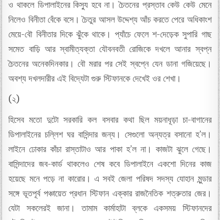
ও থাকলে ডিপালাইনের কিস্যু হবে না। চৈতনের প্রস্তাব কেউ কেউ মেনে
নিলেও বিনীতা বেঁকে বসে। চৈতুর আসল উদ্দেশ্য আঁচ করতে পেরে অধিকাংশ
মেয়ে-বৌ বিনীতার দিকে ঝুঁকে থাকে। প্যাঁচে ফেলে শ-দেড়েক সুপারি গাছ
সমেত বাড়ি আর স্বামীত্যক্তা যৌবনবতী রোজিকে দখলে আনার স্বপ্ন
চৈতনের অনেকদিনকার। বৌ মরার পর সেই স্বপ্নে যেন ডানা গজিয়েছে।
অবশ্য দখলদারীর এই বিদ্যেটা গুরু স্টিফানকে দেখেই ওর শেখা।
(২)
হিসেব মতো দুটো সরকারি কল বসবার কথা ছিল ময়নাধূড়া চা-বাগানের
ডিপালাইনের চল্লিশ ঘর বাসিন্দার জন্য। সেগুলো অন্যত্র বসানো হ’ল।
লাইনে ঢোকার কাঁচা রাস্তাটাও আর পাকা হ’ল না। কাজটা ঝুলে গেছে।
বাসিন্দাদের জব-কার্ড থাকলেও শেষ কবে ডিপালাইনে একশো দিনের কাজ
হয়েছে মনে পড়ে না কারোর। এ সবই জেলা পরিষদ সদস্য যোহান মুন্ডার
সঙ্গে ভূতপূর্ব পঞ্চায়েত প্রধান স্টিফান এক্কার রাজনৈতিক শত্রুতার জের।
যেটা সকলেরই জানা। তামাম কার্মাহাটা ব্লকে একসময় স্টিফানদের