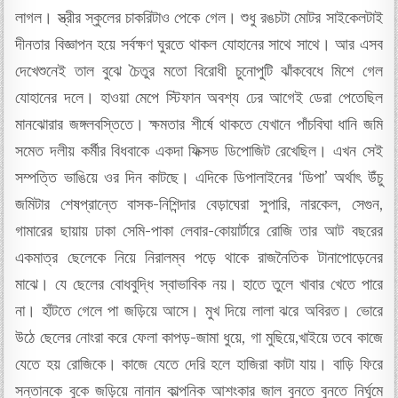
লাগল। স্ত্রীর স্কুলের চাকরিটাও পেকে গেল। শুধু রঙচটা মোটর সাইকেলটাই
দীনতার বিজ্ঞাপন হয়ে সর্বক্ষণ ঘুরতে থাকল যোহানের সাথে সাথে। আর এসব
দেখেশুনেই তাল বুঝে চৈতুর মতো বিরোধী চুনোপুটি ঝাঁকবেধে মিশে গেল
যোহানের দলে। হাওয়া মেপে স্টিফান অবশ্য ঢের আগেই ডেরা পেতেছিল
মানঝোরার জঙ্গলবস্তিতে। ক্ষমতার শীর্ষে থাকতে যেখানে পাঁচবিঘা ধানি জমি
সমেত দলীয় কর্মীর বিধবাকে একদা ফিক্সড ডিপোজিট রেখেছিল। এখন সেই
সম্পত্তি ভাঙিয়ে ওর দিন কাটছে। এদিকে ডিপালাইনের ‘ডিপা’ অর্থাৎ উঁচু
জমিটার শেষপ্রান্তে বাসক-নিশিন্দার বেড়াঘেরা সুপারি, নারকেল, সেগুন,
গামারের ছায়ায় ঢাকা সেমি-পাকা লেবার-কোয়ার্টারে রোজি তার আট বছরের
একমাত্র ছেলেকে নিয়ে নিরালম্ব পড়ে থাকে রাজনৈতিক টানাপোড়েনের
মাঝে। যে ছেলের বোধবুদ্ধি স্বাভাবিক নয়। হাতে তুলে খাবার খেতে পারে
না। হাঁটতে গেলে পা জড়িয়ে আসে। মুখ দিয়ে লালা ঝরে অবিরত। ভোরে
উঠে ছেলের নোংরা করে ফেলা কাপড়-জামা ধুয়ে, গা মুছিয়ে,খাইয়ে তবে কাজে
যেতে হয় রোজিকে। কাজে যেতে দেরি হলে হাজিরা কাটা যায়। বাড়ি ফিরে
সন্তানকে বুকে জড়িয়ে নানান কাল্পনিক আশংকার জাল বুনতে বুনতে নির্ঘুমে