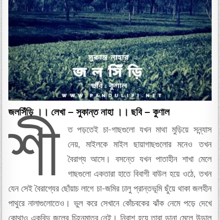
জলসিঁড়ি ।। লেখা – সুকান্ত নাহা ।। ছবি – কুণাল
শী
ত পড়তেই চা-গাছগুলো যখন মাথা মুড়িয়ে সন্ন্যাস
নেয়, মাইলকে মাইল ছায়াগাছগুলোর মনেও তখন
বৈরাগ্য আসে। বসন্তে যখন পাতাহীন শাখা মেলে
গাছগুলো একতারা হাতে বিবাগী বাউল হয়ে ওঠে, তখন
যেন সেই বৈরাগ্যের ছোঁয়াচ লাগে চা-জমির ঢালু প্রান্তভূমি ছুঁয়ে থাকা জলহীন
পাথুরে নালাগুলোতেও। ভুল করে সেখানে কোঁচবকের ঝাঁক নেমে পড়ে দেখে
কোথাও একবিন্দু জলের চিহ্নমাত্র নেই। নিরাশ হয়ে তারা ডানা মেলে উড়াল