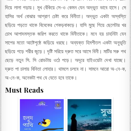
দিয়ে লালা গড়ায়। মুখ বেঁকিয়ে সে-ও কেমন যেন অদ্ভুত ভাবে হাসে। সে
হাসির অর্থ বোঝার আপ্রাণ চেষ্টা করে বিনীতা। অদ্ভুত একটা অস্বস্তি
ছড়িয়ে পড়তে থাকে বিবেকের শেকড়বাকড়ে। হাসি মুছে গিয়ে ছেলেটার খর
চোখ আপাদমস্তক জরিপ করতে থাকে বিনীতাকে। মনে হয় চাহনিটা যেন
সাপের মতো আষ্টেপৃষ্ঠে জড়িয়ে ধরছে। অব্যক্ত হিমশীতল একটা অনুভূতি
ছড়িয়ে পড়ে শরীর জুড়ে। দৃষ্টি সরিয়ে দ্রুত সরে আসে বিনী। মাটির সরু পথ
ছেড়ে নতুন সি. সি রোডটায় ওঠে পড়ে। অদূরে হাইওয়েটা দেখা যাচ্ছে।
দ্রুত পা চালায় বিনিতা লোহার। থামলে চলবে না। সামনে আরো অ-নে-ক,
অ-নে-ক, অনেকটা পথ যে যেতে হবে তাকে।
Must Reads