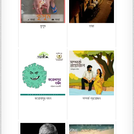
কুসুম
তারা
করোনাসুর দমন
সম্পর্ক প্রয়োজন