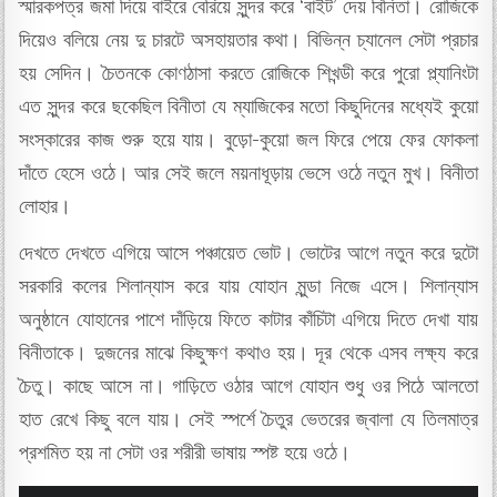
স্মারকপত্র জমা দিয়ে বাইরে বেরিয়ে সুন্দর করে ‘বাইট’ দেয় বিনিতা। রোজিকে
দিয়েও বলিয়ে নেয় দু চারটে অসহায়তার কথা। বিভিন্ন চ্যানেল সেটা প্রচার
হয় সেদিন। চৈতনকে কোণঠাসা করতে রোজিকে শিখন্ডী করে পুরো প্ল্যানিংটা
এত সুন্দর করে ছকেছিল বিনীতা যে ম্যাজিকের মতো কিছুদিনের মধ্যেই কুয়ো
সংস্কারের কাজ শুরু হয়ে যায়। বুড়ো-কুয়ো জল ফিরে পেয়ে ফের ফোকলা
দাঁতে হেসে ওঠে। আর সেই জলে ময়নাধূড়ায় ভেসে ওঠে নতুন মুখ। বিনীতা
লোহার।
দেখতে দেখতে এগিয়ে আসে পঞ্চায়েত ভোট। ভোটের আগে নতুন করে দুটো
সরকারি কলের শিলান্যাস করে যায় যোহান মুন্ডা নিজে এসে। শিলান্যাস
অনুষ্ঠানে যোহানের পাশে দাঁড়িয়ে ফিতে কাটার কাঁচিটা এগিয়ে দিতে দেখা যায়
বিনীতাকে। দুজনের মাঝে কিছুক্ষণ কথাও হয়। দূর থেকে এসব লক্ষ্য করে
চৈতু। কাছে আসে না। গাড়িতে ওঠার আগে যোহান শুধু ওর পিঠে আলতো
হাত রেখে কিছু বলে যায়। সেই স্পর্শে চৈতুর ভেতরের জ্বালা যে তিলমাত্র
প্রশমিত হয় না সেটা ওর শরীরী ভাষায় স্পষ্ট হয়ে ওঠে।