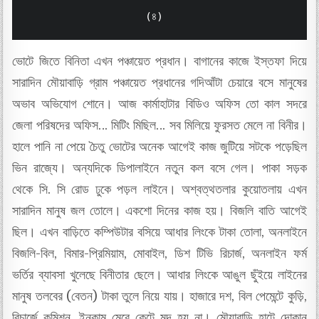
                  (৪) 
ভোটে জিতে বিনিতা এখন পঞ্চায়েত প্রধান। বাগানের কাজে ইস্তফা দিয়ে
সারাদিন মৌয়াবাড়ি গ্রাম পঞ্চায়েত প্রধানের গদিআঁটা চেয়ারে বসে মানুষের
অভাব অভিযোগ শোনে। আজ কার্মাহাটার বিডিও অফিস তো কাল সদরে
জেলা পরিষদের অফিস… মিটিং মিছিল… সব মিলিয়ে ফুরসত মেলে না বিনীর।
হালে পানি না পেয়ে চৈতু ভোটের অনেক আগেই কাজ জুটিয়ে সটকে পড়েছিল
ভিন রাজ্যে। অন্যদিকে ডিপালাইনে নতুন কল বসে গেল। পাকা সড়ক
থেকে সি. সি রোড ঢুকে পড়ল লাইনে। অশ্বত্থতলার কুয়োতলায় এখন
সারাদিন মানুষ জল তোলে। একশো দিনের কাজ হয়। বিজলি বাতি আগেই
ছিল। এখন বাড়িতে কম্পিউটার বসিয়ে আধার লিংকে টাকা তোলা, অনলাইনে
বিজলি-বিল, বিমার-প্রিমিয়াম, মোবাইল, ডিশ টিভি রিচার্জ, অনলাইন ফর্ম
ভর্তির ব্যাবসা খুলেছে বিনীতার ছেলে। আধার লিংকে আঙুল ছুঁইয়ে লাইনের
মানুষ তলবের (বেতন) টাকা তুলে নিয়ে যায়। হাজারে দশ, বিল পেমেন্টে কুড়ি,
রিচার্জে কমিশন, ইনকাম মেরে কেটে মন্দ হয় না। মৌয়াবাড়ি হাটে দোকান