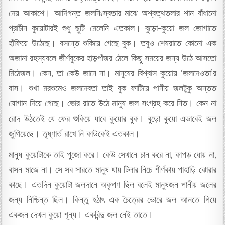
দেয় আকাশে। আদিগন্ত জলনিঃস্বতার মাঝে অশ্বত্থতলার শান বাঁধানো
প্রাচীন কুয়োটারই শুধু ছুটি মেলেনি এতকাল। বুড়ো-কুয়ো জল জোগাতে
হাঁফিয়ে উঠেছে। বসন্তে শুকিয়ে গেছে বুক। তবুও শেষরাতে কোনো এক
অজানা রহস্যবলে জীর্ণবুকের হাড়পাঁজর ঠেলে কিছু সময়ের জন্য উঠে আসতো
মিঠেজল। কেন, তা কেউ জানে না। মানুষের বিশ্বাস কুয়োয় ‘জলদেওতা’র
বাস। শুখা মরশুমেও জলদেবতা তাই বুক ফাটিয়ে পানীয় জলটুকু অন্তত
যোগান দিয়ে গেছে। ভোর রাতে উঠে মানুষ জল সংগ্রহ করে নিত। কেন না
রোদ উঠতেই যে ফের শুকিয়ে যাবে কুয়োর বুক। বুড়ো-কুয়ো এভাবেই জল
জুগিয়েছে। তৃষ্ণার্ত রাখে নি কাউকেই এতকাল।
মানুষ কুয়োটাকে তাই পুজো করে। কেউ সেখানে চান করে না, কাপড় ধোয় না,
বাসন মাজে না। সে সব সারতে মানুষ যায় টিলার নিচে শীর্ণকায় পাহাড়ি ঝোরার
কাছে। এতদিন কুয়োটা জলদানে অকৃপণ ছিল বলেই মানুষজন পানীয় জলের
জন্য নিশ্চিন্ত ছিল। কিন্তু হঠাৎ এক চৈত্রের ভোরে জল আনতে গিয়ে
একজন দেখল কুয়ো শূন্য। একবিন্দু জল নেই তাতে।