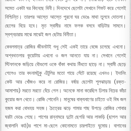
সমেত একটা ঘর কিনেছে বিনী। দিনদেখে ছেলেটা সেখানে শিফট করে গেলেই
নিশ্চিন্তি। তারপর আস্তে আস্তে পুরনো ঘর ভেঙে মাথা তুলবে দোতলা।
ছেলের বিয়ে হবে। মৃত স্বামীর নামে ফলক বসবে বাড়িটার সামনে।
স্বপ্নচারায় মাঝে মাঝেই জল ছেটায় বিনীতা।
কেবলমাত্র রোজির জীবনটাই শুধু সেই একই তারে বেজে চলেছে এখনো।
অশ্বথতলার কুয়োটায় এখনো ও জল আনতে যায় না। সেখানে গেলেই
স্টিফানকে জড়িয়ে বৌগুলো ওকে বাঁকা কথায় বিঁধতে ছাড়ে না। স্বামী ছেড়ে
গেলেও তার বদনামটুকু এঁটুলির মতো গায়ে সেঁটে রয়েছে এখনও। ইদানিং
কেউ আর খোঁজও করে না রোজির। বর্ষায় ছেলেটা শূলঝাড়ায় (রক্ত-
আমাশায়) মরতে মরতে বেঁচে গেল। অনেকে মানা করেছিল ঢিলার নিচের কাঁচা
কুয়োর জল খেতে। রোজি শোনেনি। মানুষের বাক্যবাণের চাইতে ওই বিষ জল
হজম করা বোধহয় সহজ। চৈত্রের ঝড়ে গামার গাছ উপড়ে রোজির শোবার
ঘরটা ভেঙে গেছে। পাশের রান্নাঘরে দুটো ছেগরি আর লাকড়ি (ছাগল আর
জ্বালানি কাঠ)র পাশে মা-ছেলে কোনোমতে চারপাইতে ঘুমোয়। বাগানের