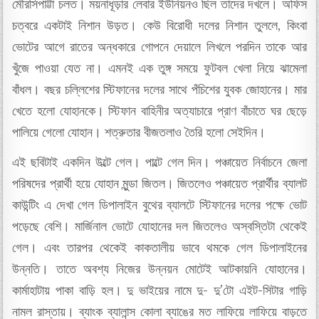
মৌরসিপাট্টা চলত। ময়নাধূড়ার লেবার ইউনিয়নও ছিল তাদের দখলে। অফিস
চত্বরে একটাই নিশান উড়ত। কেউ বিরোধী দলের নিশান তুললে, কিংবা
ভোটের আগে রাতের অন্ধকারে গোপনে দেয়ালে লিখলে পরদিন তাকে আর
খুঁজে পাওয়া যেত না। এমনই এক তুঙ্গ সময়ে ফুটবল খেলা নিয়ে ঝামেলা
বাঁধল। বছর চল্লিশের স্টিফানের দলের সাথে পঁচিশের যুবক জোহানের। মার
খেতে হলো যোহানকে। স্টিফান বাহিনীর অত্যাচারে প্রাণ বাঁচাতে ঘর ছেড়ে
পালিয়ে গেলো যোহান। শত্রুতার বীজতলাও তৈরি হলো সেইদিন।
এই ছবিটাই একদিন উল্টে গেল। পাল্টে গেল দিন। পঞ্চায়েত নির্বাচনে জেলা
পরিষদের প্রার্থী হয়ে যোহান মুন্ডা জিতল। জিতলেও পঞ্চায়েত প্রার্থীর ব্যালট
কাউন্টিং এ দেখা গেল ডিপালাইন বুথের ব্যালটে স্টিফানের দলের পক্ষে ভোট
পড়েছে বেশি। মার্জিনাল ভোটে যোহানের দল জিতলেও অস্বস্তিটা থেকেই
গেল। এবং তারপর থেকেই কাকতালীয় ভাবে থমকে গেল ডিপালাইনের
উন্নতি। তাতে অবশ্য নিজের উন্নয়ন মোটেই আটকায়নি যোহানের।
কার্মাহাটায় পাকা বাড়ি হল। দু ভাইয়ের নামে দু- দু’টো এইট-সিটার গাড়ি
নামল রাস্তায়। ব্যাংক ব্যালান্স কোলা ব্যাঙের মত লাফিয়ে লাফিয়ে বাড়তে