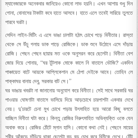
ম্যানেজারকে অনেকবার জানিয়েও কোনো লাভ হয়নি। এখন আশায় শুধু দিন
গোনা, বোনাসের টাকাটা কবে হাতে আসবে। হাতে এলে তবেই সারিয়ে তুলতে
পারবে ঘরটা।
সেদিন লাইন-মিটিং এ এসে ভাঙা চালাটা হঠাৎ চোখে পড়ে বিনীতার। রাস্তা
থেকে সে উঁচু গলায় ডাক পাড়ে রোজিকে। ডাক শুনে উঠোনে এসে দাঁড়ায়
রোজি। পেছন পেছন ছায়ার মত ওকে অনুসরন করে ছেলেটা। বিনীতা বেশ
জোর দিয়ে শোনায়, “ঘর টুটলাক মোকে কালে নি বাতালে ভৌজি? একদিন
পাঞ্চায়েত বাটে আয়কে আপ্লিকেশান মে ঠেপা দেইকে আবে। তোহিন লে
পাক্কাঘর বানায় দেবু, সরকার বাট সে।”
ঘর ভাঙার খবরটা না জানানোয় অনুযোগ করে বিনীতা। সেই সাথে সরকারি ঘর
পাওয়ার ঘোষণাটা বাতাসে ভাসিয়ে দিয়ে আড়চোখে চারপাশটা একবার দেখে
নেয়। দু’চারটে চেনা মুখ চোখে পড়ায় উৎসাহিত হয়ে আরো কিছু বলতে
যাচ্ছিল বিনীতা ঘটা করে। কিন্তু রোজির নিরুৎসাহিত অভিব্যক্তি ওকে যেন
অবাক করে। রোজির ঠোঁটে ম্লান হাসি। কোনো কথা নেই। পেছনে মায়ের
শরীর আঁকড়ে দাঁড়িয়ে থাকা ছেলেটা বড় বড় চোখ করে বিনীকে দেখে। ঠোঁট