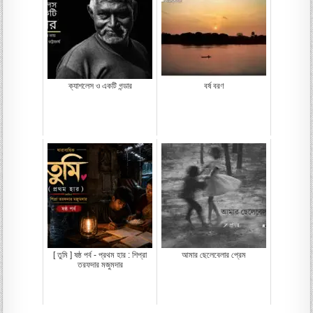
ক্যাশলেস ও একটি গন্ডার
বর্ষ বরণ
[ তুমি ] ষষ্ঠ পর্ব - প্রথম হার : শিপ্রা
আমার ছেলেবেলার প্রেম
তরফদার মজুমদার