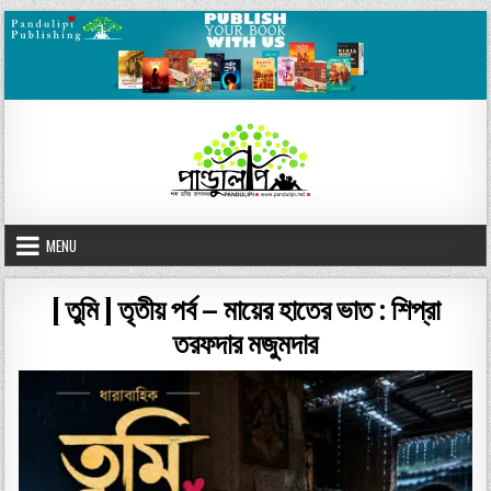
Skip
to
content
MENU
[ তুমি ] তৃতীয় পর্ব – মায়ের হাতের ভাত : শিপ্রা
তরফদার মজুমদার