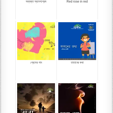
অব্যক্ত স্বদেশপ্রেম
Red rose in red
প্রেমের গান
তাতানের কথা