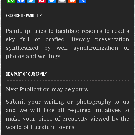
h
a
w
i
e
r
e
h
ESSENCE OF PANDULIPI:
a
c
i
n
s
i
d
a
t
e
t
t
s
n
d
r
Pandulipi tries to facilitate readers to read a
s
b
t
e
e
t
i
e
A
o
e
r
n
t
sky full of crafted literary presentation
p
o
r
e
g
synthesized by well synchronization of
p
k
s
e
photos and writings.
t
r
BE A PART OF OUR FAMILY
Next Publication may be yours!
Submit your writing or photography to us
and we will take all required initiatives to
make your piece of creativity viewed by the
world of literature lovers.