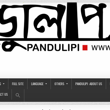
G
FULL SITE
LANGUAGE
OTHERS
PANDULIPI -ABOUT US
Search Button
Search
CT US
for: