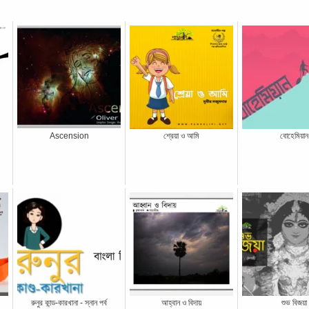
Ascension
শ্রেয়া ও আমি
বোহেমিয়ান
রুনুর কান্ড-কারখানা - স্নান পর্ব
আহ্বান ও বিদায়
শুভ বিজয়া