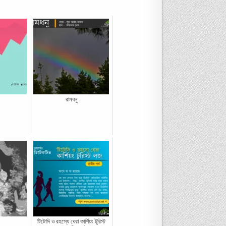
রামধনু
টিটোদি ও রহস্যে ঘেরা কার্শিয়ং টুরিস্ট