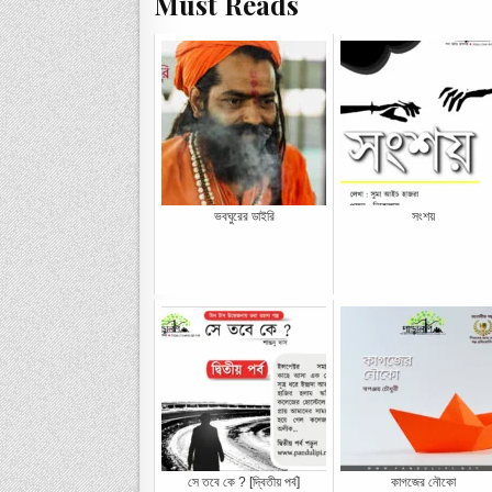
Must Reads
ভবঘুরের ডাইরি
সংশয়
সে তবে কে ? [দ্বিতীয় পর্ব]
কাগজের নৌকো