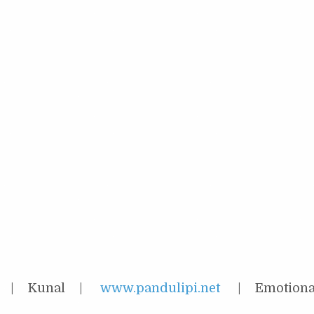
 | Kunal |
www.pandulipi.net
| Emotiona