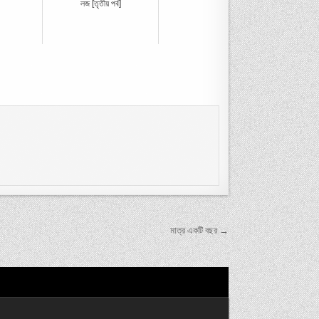
লজ [তৃতীয় পর্ব]
মাত্র একটি বছর →