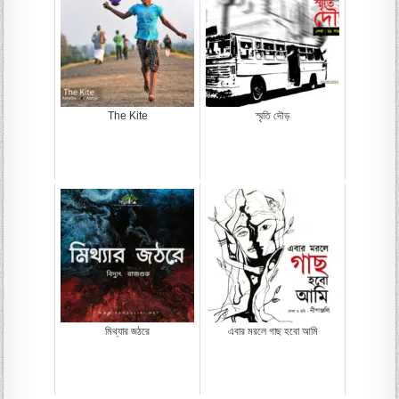
The Kite
স্মৃতি দৌড়
মিথ্যার জঠরে
এবার মরলে গাছ হবো আমি