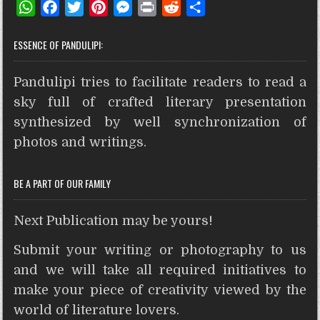
W
F
T
P
M
P
R
S
h
a
w
i
e
r
e
h
ESSENCE OF PANDULIPI:
a
c
i
n
s
i
d
a
t
e
t
t
s
n
d
r
Pandulipi tries to facilitate readers to read a
s
b
t
e
e
t
i
e
A
o
e
r
n
t
sky full of crafted literary presentation
p
o
r
e
g
synthesized by well synchronization of
p
k
s
e
photos and writings.
t
r
BE A PART OF OUR FAMILY
Next Publication may be yours!
Submit your writing or photography to us
and we will take all required initiatives to
make your piece of creativity viewed by the
world of literature lovers.