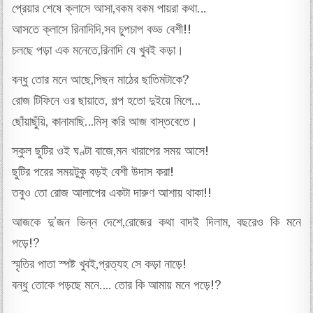
প্রেয়ার শেষে ক্লাসে আসা,বকম বকম পায়রা কথা…
আসতে ক্লাসে রিনাদিদি,সব চুপচাপ বড্ড বেশী!!
চলছে পড়া এক মনেতে,রিনাদি যে খুবই কড়া।
বন্ধু তোর মনে আছে,পিছন মাঠের ছাতিমটাকে?
রোজ টিফিনে ওর ছায়াতে, গল্প হতো দুইয়ে মিলে…
ছোঁয়াছুঁয়ি, কানামাছি…মিস‍্ করি আজ বাস্তবেতে।
স্কুল ছুটির ওই ঘণ্টা বাজে,মন খারাপের সময় আসে!
ছুটির পরের সময়টুকু বড়ই বেশী উদাস করা!
তবুও তো রোজ আলাপের একটা দারুণ আশায় থাকা!!
আজকে দু’জন ভিন্ন দেশে,রোজের কথা বাদই দিলাম, বছরেও কি মনে
পড়ে!?
স্মৃতির পাতা স্পষ্ট খুবই,প্রত্যহ সে কড়া নাড়ে!
বন্ধু তোকে পড়ছে মনে…. তোর কি আমায় মনে পড়ে!?