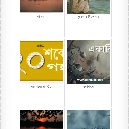
বর্ষ বরণ
সুযোগ ॥ পিয়াল দাস
কুড়ি শব্দের গল্প 05
একাকিত্ব