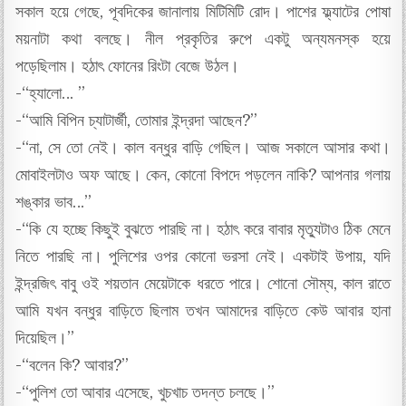
সকাল হয়ে গেছে, পূবদিকের জানালায় মিটিমিটি রোদ। পাশের ফ্ল্যাটের পোষা
ময়নাটা কথা বলছে। নীল প্রকৃতির রুপে একটু অন্যমনস্ক হয়ে
পড়েছিলাম। হঠাৎ ফোনের রিংটা বেজে উঠল।
-“হ্যালো… ”
-“আমি বিপিন চ্যাটার্জী, তোমার ইন্দ্রদা আছেন?”
-“না, সে তো নেই। কাল বন্ধুর বাড়ি গেছিল। আজ সকালে আসার কথা।
মোবাইলটাও অফ আছে। কেন, কোনো বিপদে পড়লেন নাকি? আপনার গলায়
শঙ্কার ভাব…”
-“কি যে হচ্ছে কিছুই বুঝতে পারছি না। হঠাৎ করে বাবার মৃত্যুটাও ঠিক মেনে
নিতে পারছি না। পুলিশের ওপর কোনো ভরসা নেই। একটাই উপায়, যদি
ইন্দ্রজিৎ বাবু ওই শয়তান মেয়েটাকে ধরতে পারে। শোনো সৌম্য, কাল রাতে
আমি যখন বন্ধুর বাড়িতে ছিলাম তখন আমাদের বাড়িতে কেউ আবার হানা
দিয়েছিল।”
-“বলেন কি? আবার?”
-“পুলিশ তো আবার এসেছে, খুচখাচ তদন্ত চলছে।”