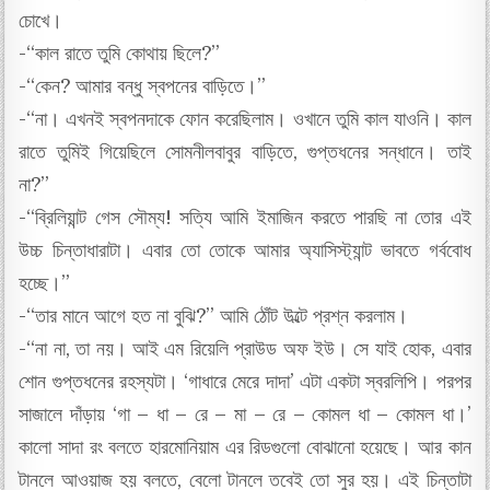
চোখে।
-“কাল রাতে তুমি কোথায় ছিলে?”
-“কেন? আমার বন্ধু স্বপনের বাড়িতে।”
-“না। এখনই স্বপনদাকে ফোন করেছিলাম। ওখানে তুমি কাল যাওনি। কাল
রাতে তুমিই গিয়েছিলে সোমনীলবাবুর বাড়িতে, গুপ্তধনের সন্ধানে। তাই
না?”
-“ব্রিলিয়ান্ট গেস সৌম্য! সত্যি আমি ইমাজিন করতে পারছি না তোর এই
উচ্চ চিন্তাধারাটা। এবার তো তোকে আমার অ্যাসিস্ট্যান্ট ভাবতে গর্ববোধ
হচ্ছে।”
-“তার মানে আগে হত না বুঝি?” আমি ঠোঁট উল্টে প্রশ্ন করলাম।
-“না না, তা নয়। আই এম রিয়েলি প্রাউড অফ ইউ। সে যাই হোক, এবার
শোন গুপ্তধনের রহস্যটা। ‘গাধারে মেরে দাদা’ এটা একটা স্বরলিপি। পরপর
সাজালে দাঁড়ায় ‘গা – ধা – রে – মা – রে – কোমল ধা – কোমল ধা।’
কালো সাদা রং বলতে হারমোনিয়াম এর রিডগুলো বোঝানো হয়েছে। আর কান
টানলে আওয়াজ হয় বলতে, বেলো টানলে তবেই তো সুর হয়। এই চিন্তাটা