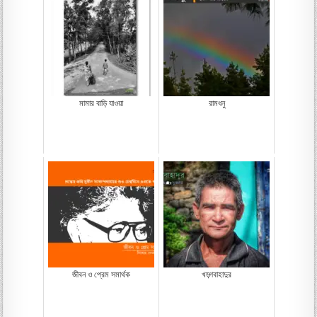
মামার বাড়ি যাওয়া
রামধনু
জীবন ও প্রেম সমার্থক
খড়্গবাহাদুর