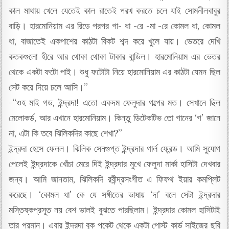
কাল মাথায় খেলে যেতেই কাল রাতেই পরখ করতে চলে যাই সোমনীলবাবুর
বাড়ি। হারমোনিয়াম এর রিডে পরপর গা- ধা -রে -মা -রে কোমল ধা, কোমল
ধা, বাজাতেই একপাশের কাঠটা বিকট শব্দ করে খুলে যায়। ভেতরে দেখি
কতকগুলো হীরে আর থোকা থোকা টাকার বান্ডিল। হারমোনিয়াম এর ভেতর
থেকে একটা ফটো পাই। শুধু ফটোটা নিয়ে হারমোনিয়াম এর কাঠটা যেমন ছিল
সেট করে দিয়ে চলে আসি।”
-“ওহ মাই গড, ইন্দ্রদা! এতো একদম ফেলুদার গল্পের মত। সেখানে ছিল
মেলোকর্ড, আর এখানে হারমোনিয়াম। কিন্তু ডিটেকটিভ তো গানের ‘গ’ জানে
না, এটা কি তবে ঝিলিকদির কাছে শেখা?”
ইন্দ্রদা হেসে ফেলল। ঝিলিক সেনগুপ্ত ইন্দ্রদার গার্ল ফ্রেন্ড। আমি সুযোগ
পেলেই ইন্দ্রদাকে খোঁচা মেরে দিই ইন্দ্রদার মুখে ফেলুদা মার্কা হাসিটা দেখবার
জন্য। আমি জানতাম, ঝিলিকদি রবীন্দ্রসংগীত এ ফিফথ ইয়ার কমপ্লিট
করেছে। ‘কোমল ধা’ কে যে সঙ্গীতের ভাষায় ‘দা’ বলে সেটা ইন্দ্রদার
মস্তিষ্কপ্রসূত নয় বেশ ভালই বুঝতে পারছিলাম। ইন্দ্রদার কোমল হাসিটাই
তার প্রমান। এবার ইন্দ্রদা বুক পকেট থেকে একটা পোস্ট কার্ড সাইজের ছবি