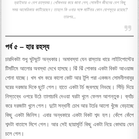
ড্রাইভার ও বেশ রহস্যময়। খোঁজখবর করে জানা গেল, সোমনীল জীবনের বেশ কিছু
সময় আমেরিকায় কাটিয়েছেন। তাহলে কি ওনার সঙ্গে মার্টিনার কোন যোগসূত্র রয়েছে?
তারপর…
পর্ব ৫ – হার রহস্য
চারদিকটা শুধু ঘুটঘুটে অন্ধকার। অমাবস্যা যেন রাস্তার ধারে লাইটপোস্টের
টিমটিমে আলোর অবস্থা দেখে হাসছে। ঝিঁ ঝিঁ পোকার একটা বিকট আওয়াজ
শোনা যাচ্ছে। খস খস করে কালো কোট আর টুপি পরা একজন সোমনীলবাবুর
ঘরের দরজার দিকে ছুটে গেল। হাতে একটা টর্চ জ্বলছে নিভছে। সিঁড়ি দিয়ে
নিস্তব্ধে ওপরে উঠে তালাচাবি দেওয়া ঘরটা খুলে ফেলল আগন্তুক। ক্যাঁচ
করে দরজাটা খুলে গেল। দুটো সন্ধানী চোখ আর টর্চের আলো খুঁজে বেড়াচ্ছে
কিছু একটা জিনিস। এবার অন্ধকারে একটা বিকট শব্দ হল। কেঁপে কেঁপে
শব্দটা বাতাসে মিশে গেল। আর সেই ছায়ামূর্তি কিছু একটা নিয়ে কোথায় যেন
চলে গেল।