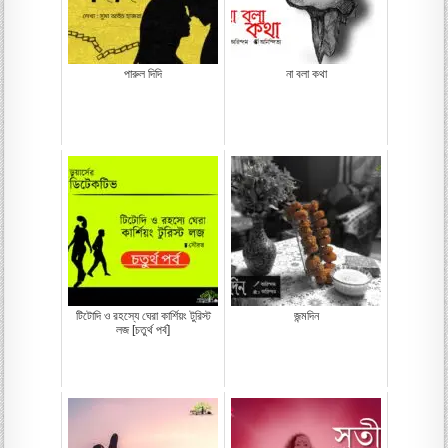
পারুল দিদি
না বলা কথা
টিটোদি ও রহস্যে ঘেরা কার্শিয়ং টুরিস্ট
জন্মদিন
লজ [চতুর্থ পর্ব]