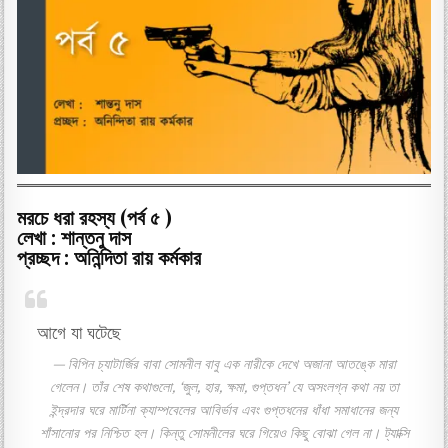
মরচে ধরা রহস্য (পর্ব ৫ )
লেখা : শান্তনু দাস
প্রচ্ছদ : অনিন্দিতা রায় কর্মকার
আগে যা ঘটেছে
বিপিন চ্যাটার্জির বাবা সোমনীল বাবু এক নারীকে দেখে অজানা আতঙ্কে মারা
গেলেন। তাঁর শেষ কথাগুলো, ‘জুল, হার, ক্ষমা, গুপ্তধন’ যে অসংলগ্ন কথা নয় তা
ইন্দ্রদার ঘরে মার্টিনা ক্যাম্পবেলের আবির্ভাব এবং গুপ্তধনের ধাঁধা সমাধানের জন্য
শাঁসানোর পর নিশ্চিত হল। কিন্তু সোমনীলের ঘরে গিয়েও কিছু বোঝা গেল না।‌ ট্যাক্সি