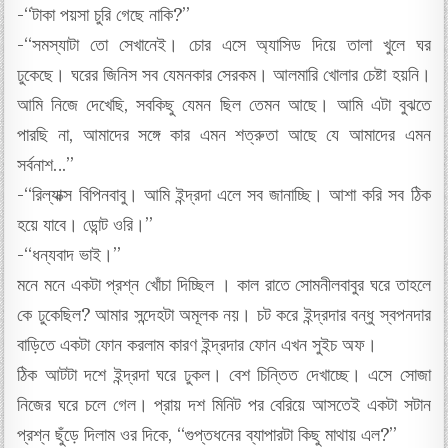
-“টাকা পয়সা চুরি গেছে নাকি?”
-“সমস্যাটা তো সেখানেই। চোর এসে অ্যাসিড দিয়ে তালা খুলে ঘর
ঢুকেছে। ঘরের জিনিস সব যেমনকার সেরকম। আলমারি খোলার চেষ্টা হয়নি।
আমি নিজে দেখেছি, সবকিছু যেমন ছিল তেমন আছে। আমি এটা বুঝতে
পারছি না, আমাদের সঙ্গে কার এমন শত্রুতা আছে যে আমাদের এমন
সর্বনাশ…”
-“রিল্যাক্স বিপিনবাবু। আমি ইন্দ্রদা এলে সব জানাচ্ছি। আশা করি সব ঠিক
হয়ে যাবে। ডোন্ট ওরি।”
-“ধন্যবাদ ভাই।”
মনে মনে একটা প্রশ্ন খোঁচা দিচ্ছিল । কাল রাতে সোমনীলবাবুর ঘরে তাহলে
কে ঢুকেছিল? আমার সন্দেহটা অমূলক নয়। চট করে ইন্দ্রদার বন্ধু স্বপনদার
বাড়িতে একটা ফোন করলাম কারণ ইন্দ্রদার ফোন এখন সুইচ অফ।
ঠিক আটটা দশে ইন্দ্রদা ঘরে ঢুকল। বেশ চিন্তিত দেখাচ্ছে। এসে সোজা
নিজের ঘরে চলে গেল। প্রায় দশ মিনিট পর বেরিয়ে আসতেই একটা সটান
প্রশ্ন ছুঁড়ে দিলাম ওর দিকে, “গুপ্তধনের ব্যাপারটা কিছু মাথায় এল?”