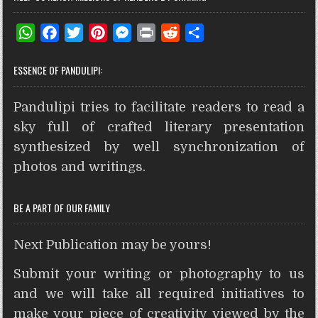
W
F
T
P
M
P
R
S
h
a
w
i
e
r
e
h
ESSENCE OF PANDULIPI:
a
c
i
n
s
i
d
a
t
e
t
t
s
n
d
r
Pandulipi tries to facilitate readers to read a
s
b
t
e
e
t
i
e
A
o
e
r
n
t
sky full of crafted literary presentation
p
o
r
e
g
synthesized by well synchronization of
p
k
s
e
photos and writings.
t
r
BE A PART OF OUR FAMILY
Next Publication may be yours!
Submit your writing or photography to us
and we will take all required initiatives to
make your piece of creativity viewed by the