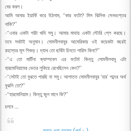
বের করল।
আমি আবার ইয়ার্কি করে উঠলাম, “কার ফটো? মিস ঝিলিক সেনগুপ্তের
নাকি?”
-“এবার একটা গাট্টা খাবি সমু। আমার মাথায় একটা স্টোরি প্লে করছে।
তবে সবটাই অনুমান। সোমনীলবাবুর আমেরিকায় ওই কয়েকটা বছরই
রহস্যের মূল শিকড়। দ্যাখ তো ছবিটা চিনতে পারিস কিনা?”
-“এ তো মার্টিনা ক্যাম্পবেল এর ফটো! কিন্তু সোমনীলবাবু এটা
হারমোনিয়ামের ভেতর লুকিয়ে রেখেছিলেন কেন?”
-“সেটাই তো বুঝতে পারছি না সমু। আপাতত সোমনীলবাবুর ‘হার’ শব্দের অর্থ
বুঝলি তো?”
-“হারমোনিয়াম। কিন্তু জুল মানে কি?”
চলবে …
মরচে ধরা রহস্য (পর্ব ১ )