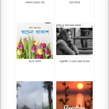
চারুবালা (প্রথম পর্ব)
স্বপ্ন বিহার
অচেনা আকাশ
অনুচ্চারিত যে শব্দরা হারায় বারেবার