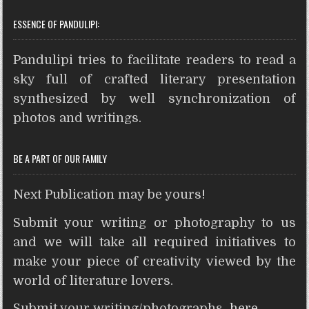
h
a
w
i
e
r
e
h
ESSENCE OF PANDULIPI:
a
c
i
n
s
i
d
a
t
e
t
t
s
n
d
r
Pandulipi tries to facilitate readers to read a
s
b
t
e
e
t
i
e
A
o
e
r
n
t
sky full of crafted literary presentation
p
o
r
e
g
synthesized by well synchronization of
p
k
s
e
photos and writings.
t
r
BE A PART OF OUR FAMILY
Next Publication may be yours!
Submit your writing or photography to us
and we will take all required initiatives to
make your piece of creativity viewed by the
world of literature lovers.
Submit your writing/photographs
here
.