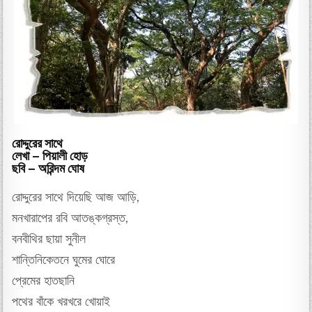
রোদ্দুরের সাথে
লেখা – পিয়ালী হোড়
ছবি – অরিন্দম ঘোষ
রোদ্দুরের সাথে দিয়েছি আজ আড়ি,
মনখারাপের রবি আতঙ্কগ্রস্ত,
বনবীথির ছায়া সুনীল
শান্তিনিকেতনে ঘুমের ঘোরে
প্রেমের হাতছানি
পথের বাঁকে খরখরে খোয়াই