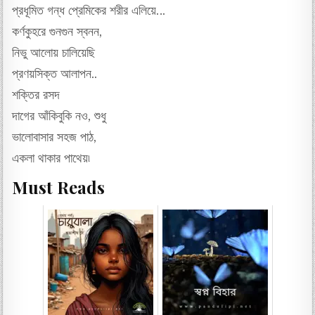
প্রধূমিত গন্ধ প্রেমিকের শরীর এলিয়ে…
কর্ণকুহরে গুনগুন স্বনন,
নিভু আলোয় চালিয়েছি
প্রণয়সিক্ত আলাপন..
শক্তির রসদ
দাগের আঁকিবুকি নও, শুধু
ভালোবাসার সহজ পাঠ,
একলা থাকার পাথেয়৷
Must Reads