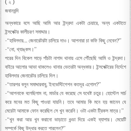
( ২ )
জবানবন্দি
অন্ধকারে বসে আছি আমি আর ইন্দ্রদা একটা চেয়ারে, অন্য একটাতে
ইন্সপেক্টর কালীচরণ সমাদ্দার।
-“হাবিলদার… জেনারেটরটা চালিয়ে দাও। আপনারা চা কফি কিছু নেবেন?”
-“নো, থ্যাঙ্কস।”
পরের দিন বিকেল সাড়ে পাঁচটা নাগাদ থানায় এসে পৌঁছেছি আমি ও ইন্দ্রদা।
বাইরে আলোর আভা থাকলেও থানার ভেতরটা অন্ধকার। ইন্সপেক্টরের নির্দেশে
হাবিলদার জেনারেটর চালিয়ে দিল।
-“তারপর বলুন সমাদ্দারবাবু, ইনভেস্টিগেশন কতদূর এগোল?”
-“আপনাকে বলেছিলাম না, মার্ডার যে করেছে সে যথেষ্ট চতুর। হোস্টেল সার্চ
করে মনের মত কিছু পাওয়া যায়নি। তবে আমার কি মনে হয় জানেন যে
মেয়েটা আমাকে ফোন করেছিল সে খুন করেনি। ওটা একটা ট্রিকস মাত্র।”
-“খুন করা আর খুন করানো ভাড়াতে গুন্ডা দিয়ে একই ব্যাপার। মেয়েটি
সম্পর্কে কিছু উদ্ধার করতে পারলেন?”