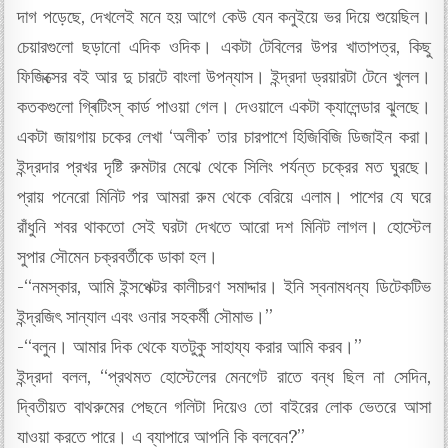
দাগ পড়েছে, দেখলেই মনে হয় আগে কেউ যেন কনুইয়ে ভর দিয়ে শুয়েছিল।
চেয়ারগুলো ছড়ানো এদিক ওদিক। একটা টেবিলের উপর খাতাপত্র, কিছু
ফিজিক্সের বই আর দু চারটে বাংলা উপন্যাস। ইন্দ্রদা ড্রয়ারটা টেনে খুলল।
কতকগুলো গ্ৰিটিংস্ কার্ড পাওয়া গেল। দেওয়ালে একটা ক্যালেন্ডার ঝুলছে।
একটা জায়গায় চকের লেখা ‘অলীক’ তার চারপাশে হিজিবিজি ডিজাইন করা।
ইন্দ্রদার প্রখর দৃষ্টি রুমটার মেঝে থেকে সিলিং পর্যন্ত চক্রের মত ঘুরছে।
প্রায় পনেরো মিনিট পর আমরা রুম থেকে বেরিয়ে এলাম। পাশের যে ঘরে
রাঁধুনি শবর থাকতো সেই ঘরটা দেখতে আরো দশ মিনিট লাগল। হোস্টেল
সুপার সৌমেন চক্রবর্তীকে ডাকা হল।
-“নমস্কার, আমি ইন্সপেক্টর কালীচরণ সমাদ্দার। ইনি স্বনামধন্য ডিটেকটিভ
ইন্দ্রজিৎ সান্যাল এবং ওনার সহকর্মী সৌমাভ।”
-“বলুন। আমার দিক থেকে যতটুকু সাহায্য করার আমি করব।”
ইন্দ্রদা বলল, “প্রথমত হোস্টেলের মেনগেট রাতে বন্ধ ছিল না সেদিন,
দ্বিতীয়ত বাথরুমের পেছনে গলিটা দিয়েও তো বাইরের লোক ভেতরে আসা
যাওয়া করতে পারে। এ ব্যাপারে আপনি কি বলবেন?”