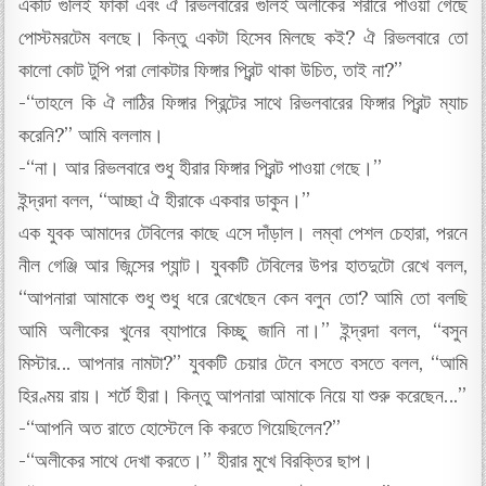
একটি গুলিই ফাঁকা এবং ঐ রিভলবারের গুলিই অলীকের শরীরে পাওয়া গেছে
পোস্টমরটেম বলছে। কিন্তু একটা হিসেব মিলছে কই? ঐ রিভলবারে তো
কালো কোট টুপি পরা লোকটার ফিঙ্গার প্রিন্ট থাকা উচিত, তাই না?”
-“তাহলে কি ঐ লাঠির ফিঙ্গার প্রিন্টের সাথে রিভলবারের ফিঙ্গার প্রিন্ট ম্যাচ
করেনি?” আমি বললাম।
-“না। আর রিভলবারে শুধু হীরার ফিঙ্গার প্রিন্ট পাওয়া গেছে।”
ইন্দ্রদা বলল, “আচ্ছা ঐ হীরাকে একবার ডাকুন।”
এক যুবক আমাদের টেবিলের কাছে এসে দাঁড়াল। লম্বা পেশল চেহারা, পরনে
নীল গেঞ্জি আর জিন্সের প্যান্ট। যুবকটি টেবিলের উপর হাতদুটো রেখে বলল,
“আপনারা আমাকে শুধু শুধু ধরে রেখেছেন কেন বলুন তো? আমি তো বলছি
আমি অলীকের খুনের ব্যাপারে কিচ্ছু জানি না।” ইন্দ্রদা বলল, “বসুন
মিস্টার… আপনার নামটা?” যুবকটি চেয়ার টেনে বসতে বসতে বলল, “আমি
হিরণ্ময় রায়। শর্টে হীরা। কিন্তু আপনারা আমাকে নিয়ে যা শুরু করেছেন…”
-“আপনি অত রাতে হোস্টেলে কি করতে গিয়েছিলেন?”
-“অলীকের সাথে দেখা করতে।” হীরার মুখে বিরক্তির ছাপ।