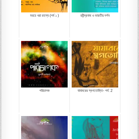
মরচে ধরা রহস্য (পর্ব ১ )
রবীন্দ্রনাথ ও ভারতীয় দর্শন
পরিচালক
যাযাবরের স্বগতোক্তি- পর্ব: 2