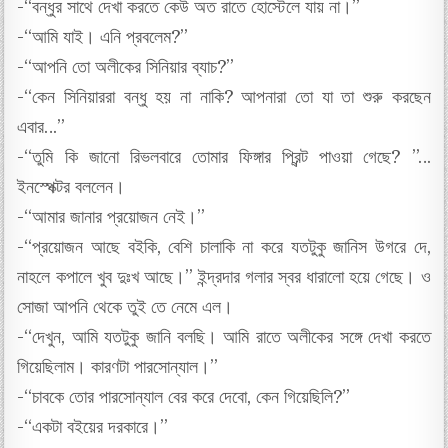
-“বন্ধুর সাথে দেখা করতে কেউ অত রাতে হোস্টেলে যায় না।”
-“আমি যাই। এনি প্রবলেম?”
-“আপনি তো অলীকের সিনিয়ার ব্যাচ?”
-“কেন সিনিয়াররা বন্ধু হয় না নাকি? আপনারা তো যা তা শুরু করছেন
এবার…”
-“তুমি কি জানো রিভলবারে তোমার ফিঙ্গার প্রিন্ট পাওয়া গেছে? ”…
ইনস্পেক্টর বললেন।
-“আমার জানার প্রয়োজন নেই।”
-“প্রয়োজন আছে বইকি, বেশি চালাকি না করে যতটুকু জানিস উগরে দে,
নাহলে কপালে খুব দুঃখ আছে।” ইন্দ্রদার গলার স্বর ধারালো হয়ে গেছে। ও
সোজা আপনি থেকে তুই তে নেমে এল।
-“দেখুন, আমি যতটুকু জানি বলছি। আমি রাতে অলীকের সঙ্গে দেখা করতে
গিয়েছিলাম। কারণটা পারসোন্যাল।”
-“চাবকে তোর পারসোন্যাল বের করে দেবো, কেন গিয়েছিলি?”
-“একটা বইয়ের দরকারে।”