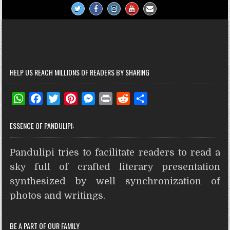
HELP US REACH MILLIONS OF READERS BY SHARING
W
F
T
P
M
P
R
S
h
a
w
i
e
r
e
h
ESSENCE OF PANDULIPI:
a
c
i
n
s
i
d
a
t
e
t
t
s
n
d
r
Pandulipi tries to facilitate readers to read a
s
b
t
e
e
t
i
e
A
o
e
r
n
t
sky full of crafted literary presentation
p
o
r
e
g
synthesized by well synchronization of
p
k
s
e
photos and writings.
t
r
BE A PART OF OUR FAMILY