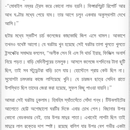
-“মোবাইল নম্বর ট্রেস করে কোনো লাভ হয়নি। ফিঙ্গারপ্রিন্ট রিপোর্ট আর
আধ ঘণ্টার মধ্যে পেয়ে যাব। তার আগে চলুন একবার অকুস্থলটা দেখে
আসি।”
ছটার মধ্যে স্কটিশ চার্চ কলেজের কাছাকাছি জিপ এসে থামল। আকাশে
তখনও যথেষ্ট আলো। যে ঘরটায় খুন হয়েছে সেই ঘরটার তালা খুলতে খুলতে
ইন্সপেক্টর সমাদ্দার বললেন, “অলীক সেন বি এস সি থার্ড ইয়ার, ফিজিক্স অনার্স
নিয়ে পড়ত। বাড়ি মেদিনীপুরের তমলুক। আসলে কলেজে দশদিনের টানা ছুটি
ছিল, তাই সব স্টুডেন্টরা বাড়ি চলে যায়। হোস্টেলে প্রায় কেউ ছিল না।
সুযোগটা চমৎকার কাজে লাগিয়েছে খুনি। যে চারজন ছাত্র সেদিন রাতে
উপস্থিত ছিল তাদের জেরা করা হয়েছে, সুফল কিছু পাওয়া যায়নি।”
আমরা সেই ঘরটায় ঢুকলাম। হিমহিম স্যাঁতসেঁতে সোঁদা গন্ধ। টিউবলাইটের
আলোতে ছোট্ট অগোছালো ঘরটির দিকে এবার চোখ গেল। বিছানার উপর
কোনো বেডকভার নেই, তার উপর মাদুর পাতা। এখানেই লাশটা ছিল তাই
মাদুরে লাল রক্তের দাগ স্পষ্ট। রয়েছে বালিশ যার উপর বেশ গভীর একটা