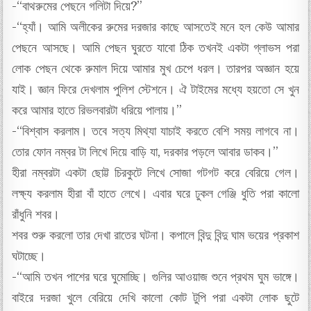
-“বাথরুমের পেছনে গলিটা দিয়ে?”
-“হ্যাঁ। আমি অলীকের রুমের দরজার কাছে আসতেই মনে হল কেউ আমার
পেছনে আসছে। আমি পেছন ঘুরতে যাবো ঠিক তখনই একটা গ্লাভস পরা
লোক পেছন থেকে রুমাল দিয়ে আমার মুখ চেপে ধরল। তারপর অজ্ঞান হয়ে
যাই। জ্ঞান ফিরে দেখলাম পুলিশ স্টেশনে। ঐ টাইমের মধ্যে হয়তো সে খুন
করে আমার হাতে রিভলবারটা ধরিয়ে পালায়।”
-“বিশ্বাস করলাম। তবে সত্য মিথ্যা যাচাই করতে বেশি সময় লাগবে না।
তোর ফোন নম্বর টা লিখে দিয়ে বাড়ি যা, দরকার পড়লে আবার ডাকব।”
হীরা নম্বরটা একটা ছোট্ট চিরকুটে লিখে সোজা গটগট করে বেরিয়ে গেল।
লক্ষ্য করলাম হীরা বাঁ হাতে লেখে। এবার ঘরে ঢুকল গেঞ্জি ধুতি পরা কালো
রাঁধুনি শবর।
শবর শুরু করলো তার দেখা রাতের ঘটনা। কপালে বিন্দু বিন্দু ঘাম ভয়ের প্রকাশ
ঘটাচ্ছে।
-“আমি তখন পাশের ঘরে ঘুমোচ্ছি। গুলির আওয়াজ শুনে প্রথম ঘুম ভাঙ্গে।
বাইরে দরজা খুলে বেরিয়ে দেখি কালো কোট টুপি পরা একটা লোক ছুটে