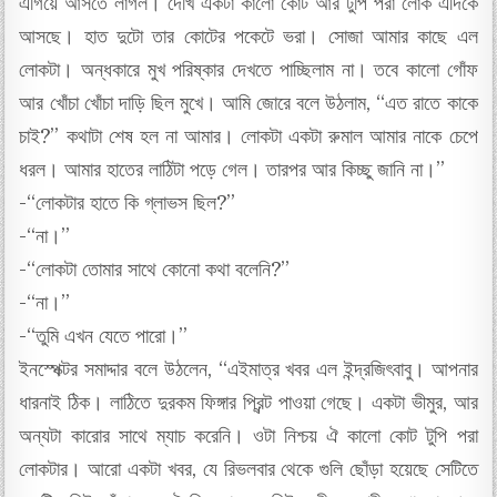
এগিয়ে আসতে লাগল। দেখি একটা কালো কোট আর টুপি পরা লোক এদিকে
আসছে। হাত দুটো তার কোটের পকেটে ভরা। সোজা আমার কাছে এল
লোকটা। অন্ধকারে মুখ পরিষ্কার দেখতে পাচ্ছিলাম না। তবে কালো গোঁফ
আর খোঁচা খোঁচা দাড়ি ছিল মুখে। আমি জোরে বলে উঠলাম, “এত রাতে কাকে
চাই?” কথাটা শেষ হল না আমার। লোকটা একটা রুমাল আমার নাকে চেপে
ধরল। আমার হাতের লাঠিটা পড়ে গেল। তারপর আর কিচ্ছু জানি না।”
-“লোকটার হাতে কি গ্লাভস ছিল?”
-“না।”
-“লোকটা তোমার সাথে কোনো কথা বলেনি?”
-“না।”
-“তুমি এখন যেতে পারো।”
ইনস্পেক্টর সমাদ্দার বলে উঠলেন, “এইমাত্র খবর এল ইন্দ্রজিৎবাবু। আপনার
ধারনাই ঠিক। লাঠিতে দুরকম ফিঙ্গার প্রিন্ট পাওয়া গেছে। একটা ভীমুর, আর
অন্যটা কারোর সাথে ম্যাচ করেনি। ওটা নিশ্চয় ঐ কালো কোট টুপি পরা
লোকটার। আরো একটা খবর, যে রিভলবার থেকে গুলি ছোঁড়া হয়েছে সেটিতে