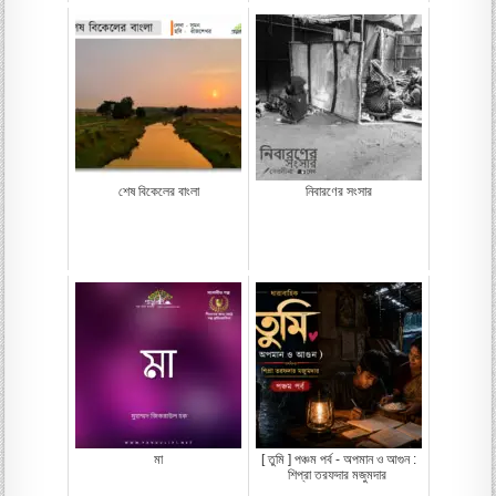
শেষ বিকেলের বাংলা
নিবারণের সংসার
মা
[ তুমি ] পঞ্চম পর্ব - অপমান ও আগুন :
শিপ্রা তরফদার মজুমদার