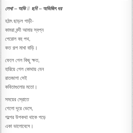
লেখা – অভি
//
ছবি – অভিজিৎ ধর
হঠাৎ ছাড়ল গাড়ী-
কামরা বন্দী আমার স্বপ্ন
পেরোল বহু পথ,
কত গল্প মাখা বাড়ি।
ফেলে গেল কিছু ক্ষত,
হারিয়ে গেল কোথায় যেন
রাতজাগা সেই
কবিতাগুলোর মতো।
সময়ের স্রোতে
গেলো দূরে ভেসে,
গল্পের উপকথা থাকে পড়ে
একা ভালোবেসে।