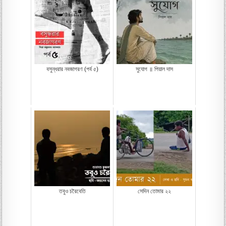
বসুন্ধরার নবজাগরণ (পর্ব ৫)
সুযোগ ॥ পিয়াল দাস
তবুও চরৈবেতি
সেদিন তোমার ২২