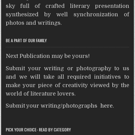
A
o
e
r
n
t
sky full of crafted literary presentation
p
o
r
e
g
synthesized by well synchronization of
p
k
s
e
photos and writings.
t
r
BE A PART OF OUR FAMILY
Next Publication may be yours!
Submit your writing or photography to us
and we will take all required initiatives to
make your piece of creativity viewed by the
world of literature lovers.
Submit your writing/photographs
here
.
PICK YOUR CHOICE- READ BY CATEGORY