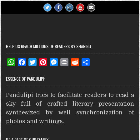
HELP US REACH MILLIONS OF READERS BY SHARING
W
F
T
P
M
P
R
S
h
a
w
i
e
r
e
h
ESSENCE OF PANDULIPI:
a
c
i
n
s
i
d
a
t
e
t
t
s
n
d
r
Pandulipi tries to facilitate readers to read a
s
b
t
e
e
t
i
e
A
o
e
r
n
t
sky full of crafted literary presentation
p
o
r
e
g
synthesized by well synchronization of
p
k
s
e
photos and writings.
t
r
BE A PART OF OUR FAMILY