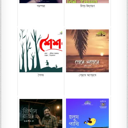
পরম্পরা
বিশ্ব উষ্ণায়ণ
শৈশব
প্রেমে অপ্রেমে