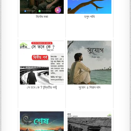
নির্দোষ মজা
হলুদ পাখি
সে তবে কে ? [দ্বিতীয় পর্ব]
সুযোগ ॥ পিয়াল দাস