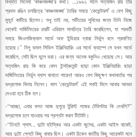
বিখ্যাত সিনেমা ‘কাঞ্চনজঙ্ঘা’র কথা। …১৯৬২ সালে সত্যজিৎ রায় তাঁর
প্রথম রঙিন চলচ্চিত্র ‘কাঞ্চনজঙ্ঘা’ তৈরির সময়ে ‘কেভেন্টারর্স’ এ বেশ কিছু
মুহূর্ত কাটিয়ে ছিলেন। শুধু তাই নয়, শুটিংয়ের সুবিধের জন্য তিনি নিজে
থেকেই দার্জিলিংয়ের চারটি এরিয়াল মানচিত্র তৈরি করেছিলেন, যা পরবর্তী
সময়ে জিওলজিক্যাল সার্ভে অফ ইন্ডিয়ার দ্বারা নির্ভুল বলে প্রমাণিত
হয়েছে।” নিলু ভাবল সিভিল ইঞ্জিনিয়ারিং এর সার্ভে ক্যাম্পে সে যখন সার্ভে
করেছিল, সেটা ছিল ভুলে ভরা। এর জন্য অনেক বকুনিও খেয়েছে সে। আর
সত্যজিৎ রায় কি করে কোন ইন্সট্রুমেন্ট ছাড়া কোন ইঞ্জিনিয়ারিং ছাড়া
দার্জিলিংয়ের নির্ভুল ম্যাপ বানাতে পারেন! আরও বেশ কিছুক্ষণ কথাবার্তার পর
ভদ্রলোক বিদায় নিলেন। কাল ‘কেভেন্টারর্স’ এই সবাই মিলে আবার আড্ডা
দেওয়া হবে ঠিক হল।
-“আচ্ছা, এবার বলত আজ দুপুরে টুরিস্ট লজের টেবিলটায় কি দেখলি?”
ভদ্রলোক চলে যাওয়ার পর প্রশ্নটা করল টিটোদি।
-“তিনটে গ্লাস… দুটো হুইস্কির আর একটা জুসের, একটা আইস বাকেট,
আর দুটো প্লেটে কিছু খাবার ছিল। একটা চিকেন জাতীয় কিছু আরেকটা মনে