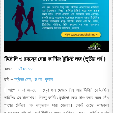
টিটোদি ও রহস্যে ঘেরা কার্শিয়ং টুরিস্ট লজ (তৃতীয় পর্ব )
কলমে –
সৌরভ সেন
ছবি –
অরিন্দম ঘোষ
,
রূপম,
কুণাল
[ আগে যা যা হয়েছে – স্নো ফল দেখতে নিলু আর টিটোদি বেরিয়েছিল
দার্জিলিং এর উদ্দেশ্যে। কিন্তু কার্শিয়ং ট্যুরিস্ট লজে লাঞ্চ করার সময় হঠাৎ
পাশের টেবিলে এক ভদ্রলোক মারা গেলেন। চাকরি ছেড়ে আজকাল
পুরোদস্তুর গোয়েন্দা হওয়া টিটোদির সন্দেহ বিষক্রিয়ায় মৃত্যু। কার্শিয়ং থানার