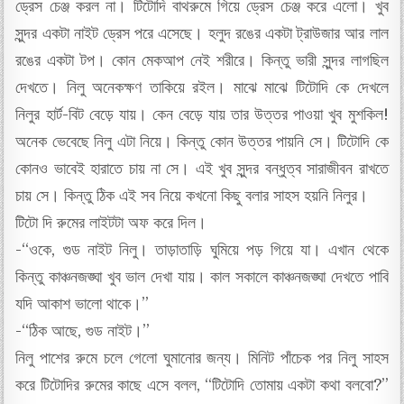
ড্রেস চেঞ্জ করল না। টিটোদি বাথরুমে গিয়ে ড্রেস চেঞ্জ করে এলো। খুব
সুন্দর একটা নাইট ড্রেস পরে এসেছে। হলুদ রঙের একটা ট্রাউজার আর লাল
রঙের একটা টপ। কোন মেকআপ নেই শরীরে। কিন্তু ভারী সুন্দর লাগছিল
দেখতে। নিলু অনেকক্ষণ তাকিয়ে রইল। মাঝে মাঝে টিটোদি কে দেখলে
নিলুর হার্ট-বিট বেড়ে যায়। কেন বেড়ে যায় তার উত্তর পাওয়া খুব মুশকিল!
অনেক ভেবেছে নিলু এটা নিয়ে। কিন্তু কোন উত্তর পায়নি সে। টিটোদি কে
কোনও ভাবেই হারাতে চায় না সে। এই খুব সুন্দর বন্ধুত্ব সারাজীবন রাখতে
চায় সে। কিন্তু ঠিক এই সব নিয়ে কখনো কিছু বলার সাহস হয়নি নিলুর।
টিটো দি রুমের লাইটটা অফ করে দিল।
-“ওকে, গুড নাইট নিলু। তাড়াতাড়ি ঘুমিয়ে পড় গিয়ে যা। এখান থেকে
কিন্তু কাঞ্চনজঙ্ঘা খুব ভাল দেখা যায়। কাল সকালে কাঞ্চনজঙ্ঘা দেখতে পাবি
যদি আকাশ ভালো থাকে।”
-“ঠিক আছে, গুড নাইট।”
নিলু পাশের রুমে চলে গেলো ঘুমানোর জন্য। মিনিট পাঁচেক পর নিলু সাহস
করে টিটোদির রুমের কাছে এসে বলল, “টিটোদি তোমায় একটা কথা বলবো?”