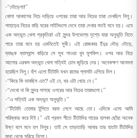
-“দৌড়েগা!”
খোলা আকাশের নিচে দাড়িয়ে ওপরের তারা আর নিচের তারা দেখছিল নিলু।
পাহাড়ের নিচের বাড়ি ঘরের লাইটগুলো দেখে তারা দেখার মতই মনে হয়। এযে
এক অদ্ভুত খেলা প্রকৃতির! এই সুন্দর উপভোগ্য দৃশ্যে যারা অনুভূতি নিতে
পারে তারা মনে হয় এমনিতেই সুখী। এই রোজকার ইঁদুর দৌড় দৌড়ে,
ব্যাঙ্ক ব্যাল্যান্স বাড়িয়ে সে সুখ পাওয়া খুব মুশকিল। ওপর আর নিচে
আলোর এরকম অদ্ভুত খেলা সত্যিই চোখ জুড়িয়ে দেয়। অনেকক্ষণ আনমনা
হয়েছিল নিলু। হুঁশ এলো টিটোদি যখন রামের গ্লাসটা এগিয়ে দিল।
-“কিরে কি ভাবছিস এত? এই নে, ধর এটা খেয়ে নে।”
-“দেখো না কি সুন্দর লাগছে ওপরের আর নিচের তারাগুলো।”
-“এ সত্যিই এক অদ্ভুত অনুভূতি।”
-“টিটোদি তোমার টুপিতে বরফ লেগে আছে তো। এদিকে এসো আমি
পরিষ্কার করে দিই।” এই প্রবল শীতে টিটোদির গায়ের হালকা ছোঁয়া অনেক
উষ্ণ বলে মনে হল নিলুর। তাই সে তাড়াতাড়ি আবার তার হাতটা টিটোদির
মাথা থেকে সরিয়ে নিলো।