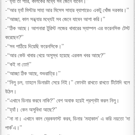
-“হ্যাঁ তা পারি, কালকের মধ্যে সব জেনে যাবেন।”
-“আর হ্যাঁ মিস্টার সাহা আর মিসেস সাহার ব্যাপারেও একটু খোঁজ দরকার।”
-“আচ্ছা, কাল সন্ধ্যার মধ্যেই সব জেনে যাবেন আশা করি।”
-“ঠিক আছে। আপনারা টুরিস্ট লজের খাবারের স্যাম্পল এর ফরেনসিক টেস্ট
করেছেন?”
-“সব পাঠিয়ে দিয়েছি ফরেনসিকে।”
-“আর কেউ খাবার খেয়ে অসুস্থ হয়েছে এরকম খবর আছে?”
-“কই না তো!”
-“আচ্ছা ঠিক আছে, শুভরাত্রি।”
-“নিলু চল, তাহলে ডিনারটা সেরে নিই।” ফোনটা রাখতে রাখতে টিটোদি বলে
উঠল।
-“এখানে ডিনার করবে নাকি?” বেশ অবাক হয়েই প্রশ্নটা করল নিলু।
-“হ্যাঁ। কেন অসুবিধা আছে?”
-“না না। এখানে কাল ব্রেকফাস্ট করব, ডিনার ‘মহাকাল’ এ করি নয়তো ‘দা
পার্ক’এ।”