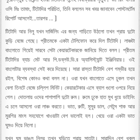
ওসি মিঃ তামাং, টিটোদির পরিচিত, তিনি বললেন সব খবর জানাবেন পোস্টমর্টেম
রিপোর্ট আসলেই…তারপর … ]
টিটোদি আর নিলু যখন দার্জিলিং এর জন্য গাড়িতে উঠলো তখন প্রায় দুটো
কুড়ি বেজে গেছে। প্রীতমকে একটা টেলিফোন করে দিল টিটোদি। লাঞ্চটা
বাংলোতে গিয়েই সারবে সেটা কেয়ারটেকারকে জানিয়ে দিতে বলল। প্রীতম
টিটোদির ব্যাচ মেট আর পি.ডব্লউ.ডি.র অ্যাসিস্ট্যান্ট ইঞ্জিনিয়ার। ওই
বাংলোটার ব্যবস্থা সেই করে দিয়েছে। সারা রাস্তা টিটোদি বেশ গম্ভীর হয়ে
রইল, বিশেষ কোনও কথা বলল না। ওরা যখন বাংলোতে এসে ঢুকল তখন
বেলা তিনটে বেজে চল্লিশ মিনিট। কেয়ারটেকার এসে ব্যাগ গুলো ওপরে নিয়ে
গেল। দোতলায় ওদের পাশাপাশি দুটো রুম। রুমে ঢুকে হাত মুখ ধুয়ে ডাইনিং
এ চলে আসলো ওরা লাঞ্চ করতে। ভাত, রুটি, মুসুর ডাল, লেটুস শাক আর
মুরগির মাংস সহযোগে খাওয়াটা বেশ ভালোই হল। খেয়ে ওরা একটা ভাত
ঘুমও দিয়ে নিলো।
যখন ঘুম ভাঙল নিলুর তখন ঘড়িতে প্রায় সাতটা। সারাদিন বেশ ধকল