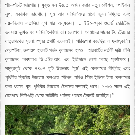
পাঁচ-পাঁচটি জায়গায়। যুক্ত হল উচ্চতা অর্জন করার নতুন কৌশল, স্পাইরাল
লুপ, একাধিক জায়গায়। ঘুম আর দার্জিলিঙের মাঝে ভুবন বিখ্যাত এবং
নয়নাভিরাম বাতাসিয়া লুপ যার অন্যতম। … ইউনেস্কো ওয়ার্ল্ড হেরিটেজ
তকমায় ভূষিত হয় দার্জিলিং-হিমালয়ান রেলপথ। আমাদের সাধের টয় ট্রেনের
যাত্রাপথের সূচনালগ্নের গল্পটি এরকমই। পরিকল্পনা করেছিলেন ফ্রাঙ্কলিন
প্রেস্টেজ, রুপায়ণ হারবার্ট গর্ডন র‍্যামসের হাতে। হারবার্টের নর্তকী স্ত্রী লিলি
র‍্যামসের অবদানও ডি.এইচ.আর. এর ইতিহাসে লেখা আছে স্বর্ণাক্ষরে।
সমুদ্রপৃষ্ঠ থেকে ৭৪০৭ ফুট উচ্চতায় ‘ঘুম’ এই রেলপথের শীর্ষবিন্দু এবং
পৃথিবীর দ্বিতীয় উচ্চতম রেলওয়ে স্টেশন, যদিও স্টিম ইঞ্জিনে টানা রেলপথের
কথা ধরলে ‘ঘুম’ পৃথিবীর উচ্চতম ষ্টেশনের সম্মানই পাবে। ১৮৮১ সালে এই
রেলপথে শিলিগুড়ি থেকে দার্জিলিং পর্যন্ত প্রথম ট্রেনটি চলেছিল।”