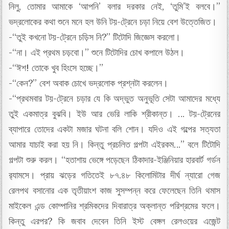
নিলু, তোমার আমাকে ‘আপনি’ বলার দরকার নেই, ‘তুমি’ই বলবে।”
ভদ্রলোকের কথা শুনে মনে হল উনি টয়-ট্রেনে চড়া নিয়ে বেশ উত্তেজিত।
-“তুই কখনো টয়-ট্রেনে চড়িস নি?” টিটোদি জিজ্ঞেস করলো।
-“না। এই প্রথম চড়বো।” শুনে টিটোদির চোখ কপালে উঠল।
-“ঈশ! তোকে খুব হিংসে হচ্ছে।”
-“কেন?” বেশ অবাক চোখে ভদ্রলোক প্রশ্নটা করলেন।
-“প্রথমবার টয়-ট্রেনে চড়ার যে কি অদ্ভুত অনুভূতি সেটা আমাদের মধ্যে
তুই একমাত্র বুঝবি। ইউ আর ভেরি লাকি শ্রীকান্ত। … টয়-ট্রেনের
ব্যাপারে তোদের একটা মজার ঘটনা বলি শোন। যদিও এই গল্পের সত্যতা
আমার যাচাই করা হয় নি। কিন্তু প্রচলিত গল্পটা এইরকম…” বলে টিটোদি
গল্পটা শুরু করল। “হতাশায় ভেঙ্গে পড়েছেন ঠিকাদার-ইঞ্জিনিয়ার হারবার্ট গর্ডন
র‍্যামসে। প্রায় ঝড়ের গতিতেই ৮৭.৪৮ কিলোমিটার দীর্ঘ ন্যারো গেজ
রেলপথ বসানোর এক তৃতীয়াংশ কাজ সুসম্পন্ন করে ফেলেছেন তিনি থমাস
মাইকেল এন্ড কোম্পানির শ্রমিকদের দিবারাত্র অক্লান্ত পরিশ্রমের ফলে।
কিন্তু এরপর? কি জবাব দেবেন তিনি ইস্ট বেঙ্গল রেলওয়ের এজেন্ট