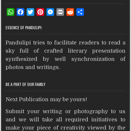
W
F
T
P
M
P
R
S
h
a
w
i
e
r
e
h
ESSENCE OF PANDULIPI:
a
c
i
n
s
i
d
a
t
e
t
t
s
n
d
r
Pandulipi tries to facilitate readers to read a
s
b
t
e
e
t
i
e
A
o
e
r
n
t
sky full of crafted literary presentation
p
o
r
e
g
synthesized by well synchronization of
p
k
s
e
photos and writings.
t
r
BE A PART OF OUR FAMILY
Next Publication may be yours!
Submit your writing or photography to us
and we will take all required initiatives to
make your piece of creativity viewed by the