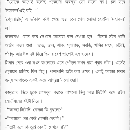
-“তোকে আগেই বলেছি পকেটের অবস্থা তো ভালো নয়। চল তবে
‘মহাকাল’এই যাই।”
‘গ্লেনারিজ্’ এ দু’কাপ কফি খেয়ে ওরা চলে গেল সোজা হোটেল ‘মহাকাল’
এ।
রতনকেও ফোন করে সেখানে আসতে বলে দেওয়া হল। তিনটে মটন থালি
অর্ডার করল ওরা। ভাত, ডাল, শাক, স্যালাড, সবজি, খাসির মাংস, চাটনি,
পাঁপড় আর টক দই দিয়ে ডিনার বেশ ভালোই হল ওদের।
ডিনার সেরে ওরা যখন বাংলোতে এসে পৌঁছল তখন রাত প্রায় ন’টা। এসেই
ব্লোয়ার চালিয়ে দিল নিলু। পাশাপাশি দুটো রুম ওদের। একটু আড্ডা মারার
জন্য আপাতত একই রুমে আশ্রয় নিলো ওরা।
কম্বলের নিচে ঢুকে ফেসবুক করতে লাগলো নিলু আর টিটোদি বসে রইল
মেডিসিনের বইটা নিয়ে।
-“আচ্ছা টিটোদি, কেসটা কি বুঝলে?”
-“আমাকে তো কেউ কেসটা দেয়নি।”
-“তাই বলে কি তুমি কেসটা দেখবে না?”