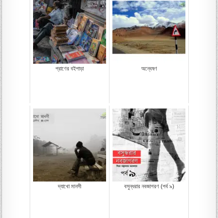
প্রাণের বইপাড়া
অন্বেষণ
দ্যাখো মানসী
বসুন্ধরার নবজাগরণ (পর্ব ৯)