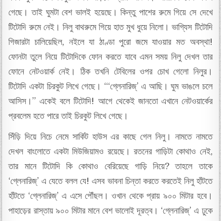
গেছে। তাই ঘুমটা বেশ ভালই হয়েছে। কিন্তু পাশের রুমে গিয়ে সে দেখে
টিটোদি রুমে নেই। নিলু বাথরুমে গিয়ে হাত মুখ ধুয়ে নিলো। ভাগ্যিস টিটোদি
গিজারটা চালিয়েছিল, নইলে যা ঠাণ্ডা পুরো জমে যাওয়ার মত অবস্থা!
ফোনটা তুলে নিয়ে টিটোদিকে ফোন করতে যাবে এমন সময় নিলু দেখল তার
ফোনে নেটওয়ার্ক নেই। ঠিক তখনি টেবিলের ওপর চোখ গেলো নিলুর।
টিটোদি একটা চিরকুট লিখে গেছে। “‘গ্লেনারিজ্’ এ আছি। ঘুম ভাঙলে চলে
আসিস।” একেই বলে টিটোদি! আগে থেকেই জানতো এখানে নেটওয়ার্কের
প্রবলেম হতে পারে তাই চিরকুট লিখে গেছে।
সিঁড়ি দিয়ে নিচে নেমে সার্কিট হাউস এর কাছে গেল নিলু। নামতে নামতে
দেখল বাংলোতে একটা মিউজিয়ামও রয়েছে। রতনের গাড়িটা কোথাও নেই,
তার মানে টিটোদি কি কোথাও বেরিয়েছে গাড়ি নিয়ে? তাহলে তাকে
‘গ্লেনারিজ্’ এ যেতে বলল যে! এসব ভাবনা চিন্তা করতে করতেই নিলু হাঁটতে
হাঁটতে ‘গ্লেনারিজ্’ এ এসে পৌঁছল। ওখান থেকে প্রায় ৯০০ মিটার হবে।
পাহাড়ের রাস্তায় ৯০০ মিটার মানে বেশ ভালোই দূরত্ব। ‘গ্লেনারিজ্’ এ ঢুকে