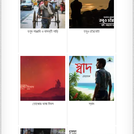
হলুদ পাঞ্জাবি ও বাসন্তী শাড়ি
তবুও চরৈবেতি
তোজোর ভাষা দিবস
স্বাদ