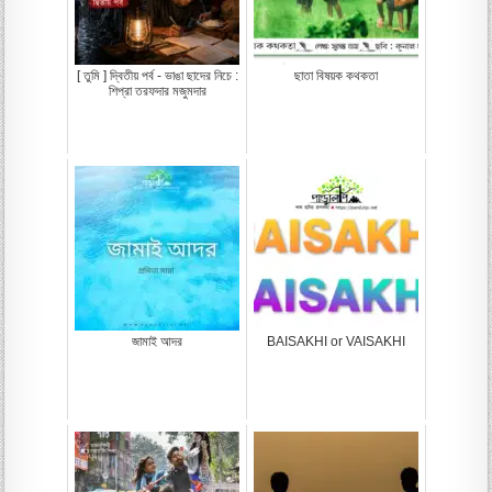
[ তুমি ] দ্বিতীয় পর্ব - ভাঙা ছাদের নিচে :
ছাতা বিষয়ক কথকতা
শিপ্রা তরফদার মজুমদার
জামাই আদর
BAISAKHI or VAISAKHI