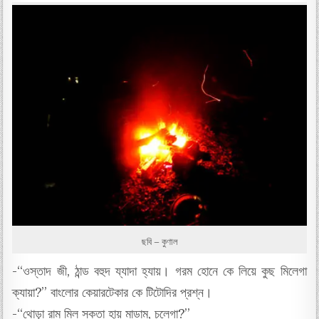
ছবি – কুণাল
-“ওস্তাদ জী, ঠান্ড বহুদ য্যাদা হ্যায়। গরম হোনে কে লিয়ে কুছ মিলেগা
ক্যায়া?” বাংলোর কেয়ারটেকার কে টিটোদির প্রশ্ন।
-“থোড়া রাম মিল সকতা হায় মাডাম, চলেগা?”