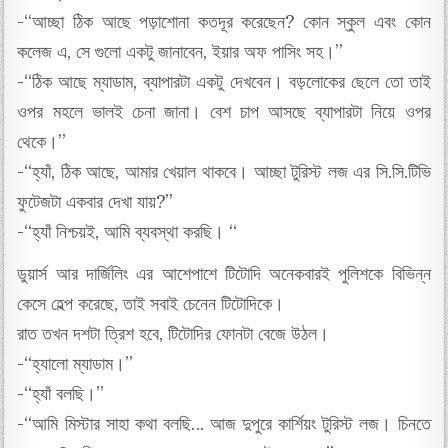
-“আচ্ছা ঠিক আছে পড়াশোনা কতদূর করেছেন? কোন স্কুল এবং কোন
কলেজ এ, সে গুলো একটু জানাবেন, ইয়ার অফ পাসিং সহ।”
-“ঠিক আছে ম্যাডাম, ব্যাপারটা একটু দেখবেন। বড়লোকের ছেলে তো তাই
ওপর মহলে ভালই চেনা জানা। বেশ চাপ আসছে ব্যাপারটা নিয়ে ওপর
থেকে।”
-“হ্যাঁ, ঠিক আছে, আমার খেয়াল থাকবে। আচ্ছা টুরিস্ট লজ এর সি.সি.টিভি
ফুটেজটা একবার দেখা যায়?”
-“হ্যাঁ নিশ্চয়ই, আমি ব্যবস্থা করছি। “
ডুয়ার্স আর দার্জিলিং এর আশেপাশে টিটোদি অনেকবারই পুলিশকে বিভিন্ন
কেসে হেল্প করেছে, তাই সবাই চেনেন টিটোদিকে।
রাত তখন দশটা ত্রিশ হবে, টিটোদির ফোনটা বেজে উঠল।
-“হ্যালো ম্যাডাম।”
-“হ্যাঁ বলছি।”
-“আমি মিস্টার সাহা কথা বলছি… আজ দুপুরে কার্শিয়ং টুরিস্ট লজ। চিনতে