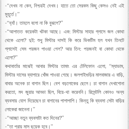
-“দেখব না কেন, নিশ্চয়ই দেখব। হাতে তো সেরকম কিছু কেসও নেই এই
মুহূর্তে।”
-“হ্যাঁ। তাহলে বলো না কি বুঝলে?”
-“আপাতত কয়েকটা খটকা আছে। এক: মিস্টার সাহার গ্লাসে জল কোথা
থেকে এলো? দুই: শুধু মিস্টার দাসই কি করে ভিকটিম হল যখন তিনটে
গ্লাসেই সেম পয়জন পাওয়া গেল? আর তিন: পয়জনই বা কোথা থেকে
এলো?”
কথাবার্তার মাঝেই আবার মিস্টার তামাং এর টেলিফোন এলো, “ম্যাডাম,
মিস্টার দাসের ব্যাপারে খোঁজ পাওয়া গেছে। জলপাইগুড়ির মালবাজার এ বাড়ি,
বাবার অনেক চা বাগান ছিল। বেশ বড়লোকের ছেলে। চা বাগান দেখাশোনা
করতো, মদ জুয়ার আড্ডা ছিল, বিয়ে-থা করেননি। রিসেন্টলি কোনও অন্য
ব্যবসায় যোগ দিয়েছেন চা বাগানের পাশাপাশি। কিন্তু কি ব্যবসা সেটা বাড়ির
লোকেরা জানেনা।”
-“আচ্ছা নতুন ব্যবসাটা কত দিনের?”
-“তা প্রায় মাস ছয়েক হবে।”