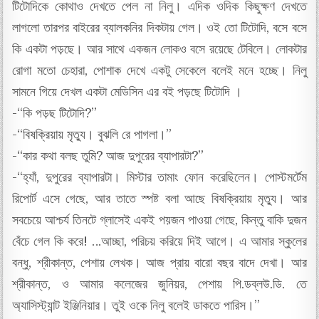
টিটোদিকে কোথাও দেখতে পেল না নিলু। এদিক ওদিক কিছুক্ষণ দেখতে
লাগলো তারপর বাইরের ব্যালকনির দিকটায় গেল। ওই তো টিটোদি, বসে বসে
কি একটা পড়ছে। আর সাথে একজন লোকও বসে রয়েছে টেবিলে। লোকটার
রোগা মতো চেহারা, পোশাক দেখে একটু সেকেলে বলেই মনে হচ্ছে। নিলু
সামনে গিয়ে দেখল একটা মেডিসিন এর বই পড়ছে টিটোদি ।
-“কি পড়ছ টিটোদি?”
-“বিষক্রিয়ায় মৃত্যু। বুঝলি রে পাগলা।”
-“কার কথা বলছ তুমি? আজ দুপুরের ব্যাপারটা?”
-“হ্যাঁ, দুপুরের ব্যাপারটা। মিস্টার তামাং ফোন করেছিলেন। পোস্টমর্টেম
রিপোর্ট এসে গেছে, আর তাতে স্পষ্ট বলা আছে বিষক্রিয়ায় মৃত্যু। আর
সবচেয়ে আশ্চর্য তিনটে গ্লাসেই একই পয়জন পাওয়া গেছে, কিন্তু বাকি দুজন
বেঁচে গেল কি করে! …আচ্ছা, পরিচয় করিয়ে দিই আগে। এ আমার স্কুলের
বন্ধু, শ্রীকান্ত, পেশায় লেখক। আজ প্রায় বারো বছর বাদে দেখা। আর
শ্রীকান্ত, ও আমার কলেজের জুনিয়র, পেশায় পি.ডব্লউ.ডি. তে
অ্যাসিস্ট্যান্ট ইঞ্জিনিয়ার। তুই ওকে নিলু বলেই ডাকতে পারিস।”