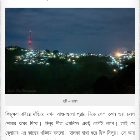
ছবি – রূপম
কিছুক্ষণ বাইরে দাঁড়িয়ে যখন আগুনগুলো প্রায় নিভে গেল তখন ওরা চলল
শোবার ঘরের দিকে। নিলুর শীত এমনিতে একটু বেশিই লাগে। তাই সে
ব্লোয়ার এর কাছের খাটটায় বসলো। হালকা মাথা ধরে ছিল নিলুর। সে আর