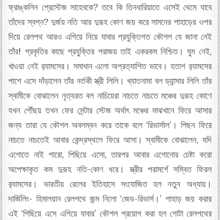
ফ্রাঙ্কলিন প্রেস্টেজ সাহেবকে? তবে কি তিনধারিয়াতে এসেই থেমে যাবে
তাঁদের স্বপ্ন? দুর্জয় নতি আর দুরূহ কোণ জয় করে সামনের পাহাড়ের ওপর
দিয়ে রেলপথ আরও এগিয়ে নিয়ে যাবার প্রযুক্তিগত কৌশল যে জানা নেই
তাঁর! প্রকৃতির কাছে প্রযুক্তির পরাজয় তাই একরকম নিশ্চিত। ঘুম নেই,
খাওয়া নেই র‍্যামসের। সমাধান এলো অপ্রত্যাশিত ভাবে। হতাশ র‍্যামসের
পাশে এসে দাঁড়ালেন তাঁর নর্তকী স্ত্রী লিলি। খ্যাতনামা বল ড্যান্সার লিলি তাঁর
স্বামীকে বোঝালেন নৃত্যরত বল নাচিয়েরা নাচতে নাচতে মঞ্চের দুরূহ কোণে
যখন পৌঁছয় তখন ফের সেন্টার স্টেজ অর্থাৎ মঞ্চের মাঝখানে ফিরে আসার
জন্য তারা যে কৌশল অবলম্বন করে তাকে বলে ‘রিভার্সাল’। পিছন ফিরে
নাচতে নাচতেই আবার কেন্দ্রস্থলে ফিরে আসা। স্বামীকে বোঝালেন, যদি
এগোতে নাই পারো, পিছিয়ে এসো, তারপর আবার এগোনোর চেষ্টা করো
অপেক্ষাকৃত কম দুরূহ নতি-কোণ ধরে। স্ত্রীর পরামর্শে সম্বিত ফিরল
র‍্যামসের। ভারতীয় রেলের ইতিহাসে সংযোজিত হল নতুন অধ্যায়।
দার্জিলিং- হিমালয়ান রেলপথে জন্ম নিলো ‘জেড-রিভার্স।’ পাহাড় জয় করার
এই ‘পিছিয়ে এসে এগিয়ে যাবার’ কৌশল প্রয়োগ করা হল গোটা রেলপথের