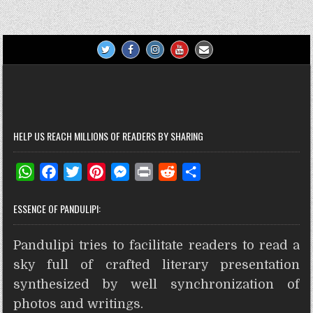
navigation
t
r
HELP US REACH MILLIONS OF READERS BY SHARING
W
F
T
P
M
P
R
S
h
a
w
i
e
r
e
h
ESSENCE OF PANDULIPI:
a
c
i
n
s
i
d
a
t
e
t
t
s
n
d
r
Pandulipi tries to facilitate readers to read a
s
b
t
e
e
t
i
e
A
o
e
r
n
t
sky full of crafted literary presentation
p
o
r
e
g
synthesized by well synchronization of
p
k
s
e
photos and writings.