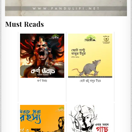
Must Reads
কর্ণ উবাচ
ছোট পল্টু বাবুর ইঁদুর