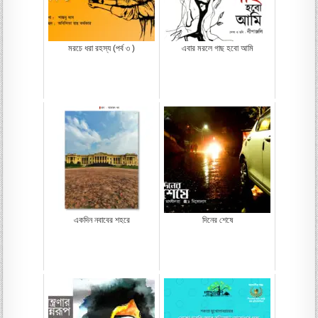
মরচে ধরা রহস্য (পর্ব ৩ )
এবার মরলে গাছ হবো আমি
একদিন নবাবের শহরে
দিনের শেষে