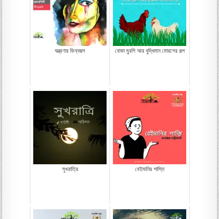
যন্ত্রণার ভিন্নরূপ
বোকা মু্রগি আর বুদ্ধিমান মোরগের গল্প
সুখরাত্রি
বেইমানির শাস্তি