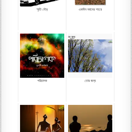
স্মৃতি দৌড়
একদিন নবাবের শহরে
পরিচালক
তোর জন্য