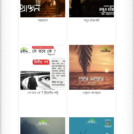
প্রাক্তন
তবুও চরৈবেতি
সে তবে কে ? [দ্বিতীয় পর্ব]
প্রেমে অপ্রেমে