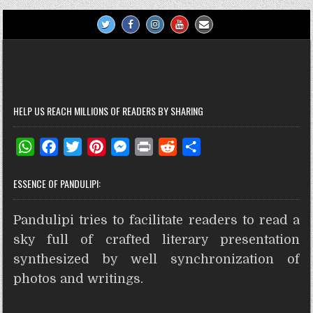
HELP US REACH MILLIONS OF READERS BY SHARING
W
F
T
P
M
P
R
S
h
a
w
i
e
r
e
h
ESSENCE OF PANDULIPI:
a
c
i
n
s
i
d
a
t
e
t
t
s
n
d
r
Pandulipi tries to facilitate readers to read a
s
b
t
e
e
t
i
e
A
o
e
r
n
t
sky full of crafted literary presentation
p
o
r
e
g
synthesized by well synchronization of
p
k
s
e
photos and writings.
t
r