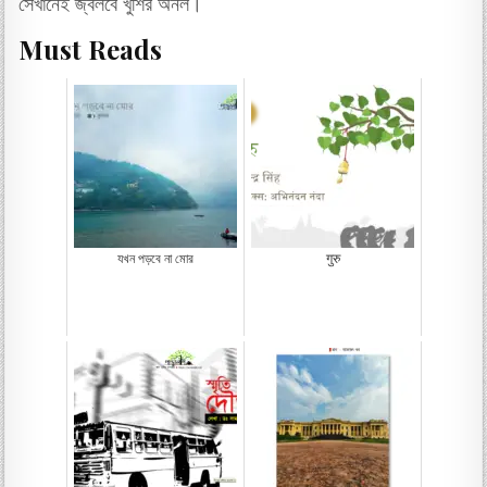
সেখানেই জ্বলবে খুশির অনল।
Must Reads
যখন পড়বে না মোর
गुरु