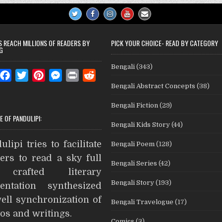
S REACH MILLIONS OF READERS BY
PICK YOUR CHOICE- READ BY CATEGORY
G
Bengali
(343)
W
F
T
P
M
P
R
Bengali Abstract Concepts
(38)
a
w
i
e
r
e
c
i
n
s
i
d
Bengali Fiction
(29)
e
t
t
s
n
d
E OF PANDULIPI:
Bengali Kids Story
(44)
b
t
e
e
t
i
A
o
e
r
n
t
ulipi tries to facilitate
Bengali Poem
(128)
o
r
e
g
ers to read a sky full
Bengali Series
(42)
k
s
e
crafted literary
t
r
Bengali Story
(193)
entation synthesized
ell synchronization of
Bengali Travelogue
(17)
os and writings.
Comics
(3)