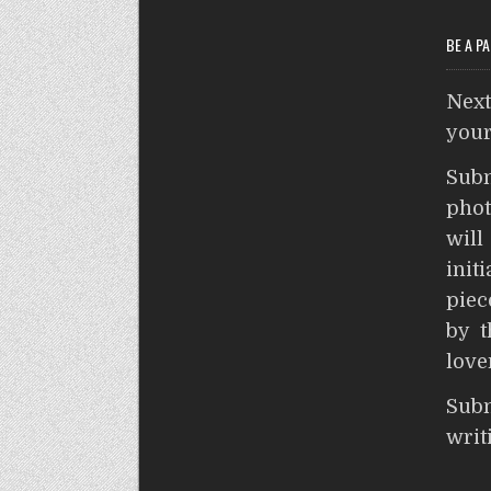
BE A P
Nex
your
Sub
phot
wil
init
piec
by t
love
S
wri