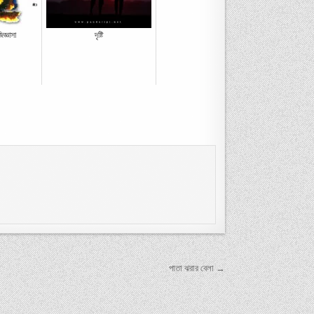
িজ্ঞাসা
দৃষ্টি
পাতা ঝরার বেলা →