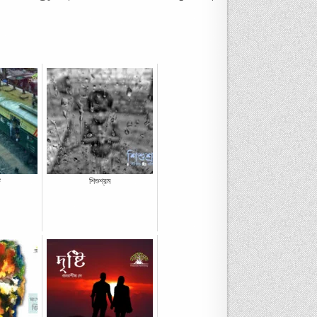
ট
শিশুশ্রম