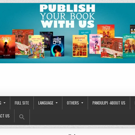
G
FULL SITE
LANGUAGE
OTHERS
PANDULIPI -ABOUT US
Search Button
Search
CT US
for: