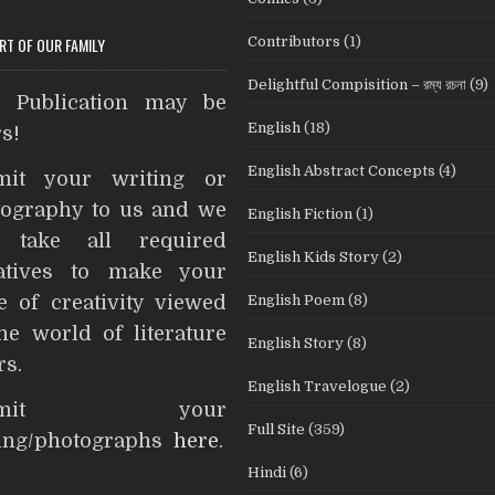
Contributors
(1)
ART OF OUR FAMILY
Delightful Compisition – রম্য রচনা
(9)
t Publication may be
English
(18)
s!
English Abstract Concepts
(4)
mit your writing or
ography to us and we
English Fiction
(1)
l take all required
English Kids Story
(2)
iatives to make your
English Poem
(8)
e of creativity viewed
he world of literature
English Story
(8)
rs.
English Travelogue
(2)
ubmit your
Full Site
(359)
ting/photographs
here
.
Hindi
(6)