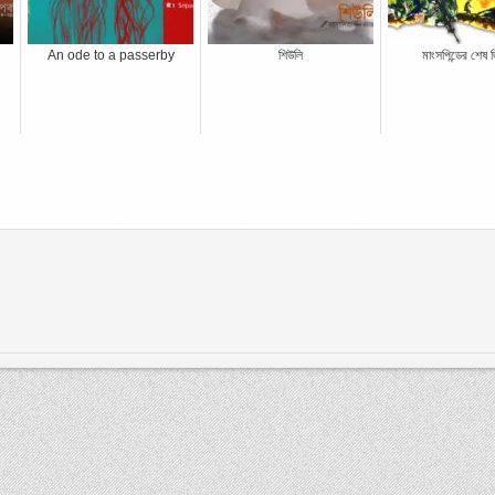
An ode to a passerby
শিউলি
মাংসপিন্ডের শেষ জ