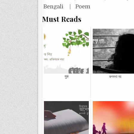
Bengali | Poem
Must Reads
गुरु
রূপকথা নয়