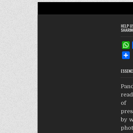
HELP U
SHARIN
h
S
a
h
t
ESSENC
a
s
r
Pand
e
p
read
p
of 
pres
by w
phot